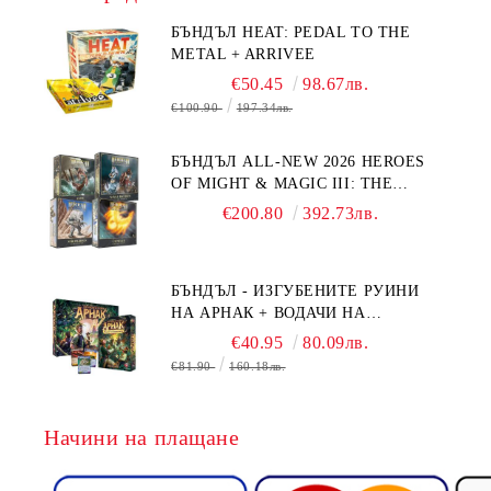
БЪНДЪЛ HEAT: PEDAL TO THE
METAL + ARRIVEE
€50.45
98.67лв.
€100.90
197.34лв.
БЪНДЪЛ ALL-NEW 2026 HEROES
OF MIGHT & MAGIC III: THE
BOARD GAME EXPANSIONS -
€200.80
392.73лв.
CONFLUX + STRONGHOLD + COVE
+ NAVAL BATTLES
БЪНДЪЛ - ИЗГУБЕНИТЕ РУИНИ
НА АРНАК + ВОДАЧИ НА
ЕКСПЕДИЦИИ + ПРОМО КАРТИ
€40.95
80.09лв.
БЕЗПЛАТНО
€81.90
160.18лв.
Начини на плащане