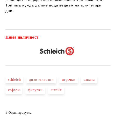
Той има нужда да пие вода веднъж на три-четири
дни.
Няма наличност
Добави в желани
schleich
диви животни
играчки
савана
сафари
фигурки
шлайх
Оцени продукта