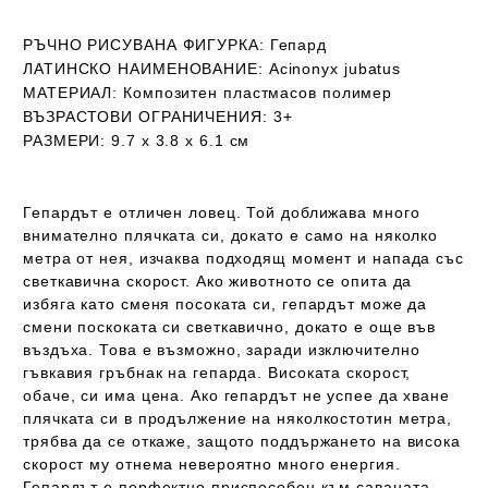
РЪЧНО РИСУВАНА ФИГУРКА:
Гепард
ЛАТИНСКО НАИМЕНОВАНИЕ:
Acinonyx jubatus
МАТЕРИАЛ:
Композитен пластмасов полимер
ВЪЗРАСТОВИ ОГРАНИЧЕНИЯ:
3+
РАЗМЕРИ:
9.7 х 3.8 х 6.1 см
Гепардът е отличен ловец. Той доближава много
внимателно плячката си, докато е само на няколко
метра от нея, изчаква подходящ момент и напада със
светкавична скорост. Ако животното се опита да
избяга като сменя посоката си, гепардът може да
смени поскоката си светкавично, докато е още във
въздъха. Това е възможно, заради изключително
гъвкавия гръбнак на гепарда. Високата скорост,
обаче, си има цена. Ако гепардът не успее да хване
плячката си в продължение на няколкостотин метра,
трябва да се откаже, защото поддържането на висока
скорост му отнема невероятно много енергия.
Гепардът е перфектно приспособен към саваната.