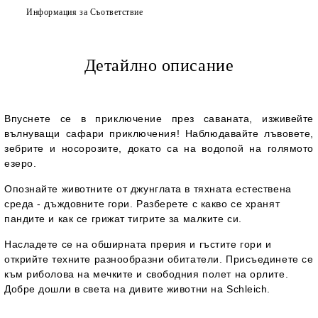
Информация за Съответствие
Детайлно описание
Впуснете се в приключение през саваната, изживейте
вълнуващи сафари приключения! Наблюдавайте лъвовете,
зебрите и носорозите, докато са на водопой на голямото
езеро.
Опознайте животните от джунглата в тяхната естествена
среда - дъждовните гори. Разберете с какво се хранят
пандите и как се грижат тигрите за малките си.
Насладете се на обширната прерия и гъстите гори и
открийте техните разнообразни обитатели. Присъединете се
към риболова на мечките и свободния полет на орлите.
Добре дошли в света на дивите животни на Schleich.