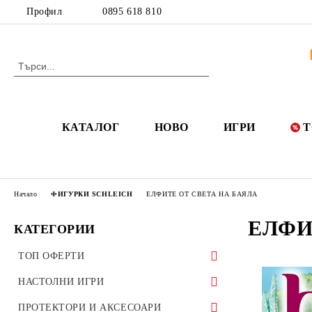
Профил
0895 618 810
КАТАЛОГ
НОВО
ИГРИ
Т
Начало
ФИГУРКИ SCHLEICH
ЕЛФИТЕ ОТ СВЕТА НА БАЯЛА
ЕЛФИ
КАТЕГОРИИ
ТОП ОФЕРТИ
50 ОФЕРТИ ДО 50%
НАСТОЛНИ ИГРИ
РАЗПРОДАЖБИ
ИГРИ НА БЪЛГАРСКИ ЕЗИК
ПРОТЕКТОРИ И АКСЕСОАРИ