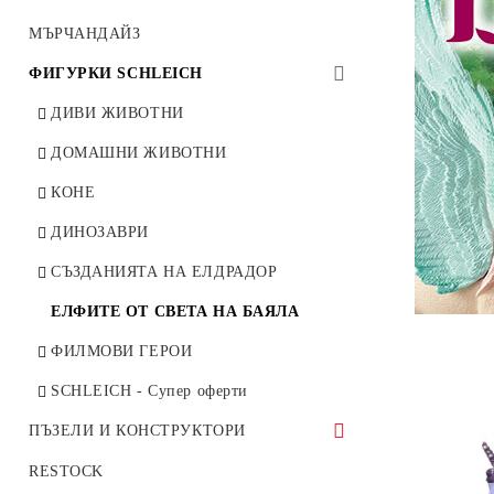
ПРЕОЦЕНЕНИ
БЪНДЪЛИ
ПРОТЕКТОРИ ЗА КАРТИ
МЪРЧАНДАЙЗ
ИГРИ ЗА ДВАМА
ЗАРОВЕ, ФИГУРКИ
ФИГУРКИ SCHLEICH
СТРАТЕГИЧЕСКИ ИГРИ
КУТИИ, КЛАСЬОРИ
ДИВИ ЖИВОТНИ
КООПЕРАТИВНИ ИГРИ
АКСЕСОАРИ
ДОМАШНИ ЖИВОТНИ
РОЛЕВИ ИГРИ
ПОДЛОЖКИ ЗА ИГРА
КОНЕ
ИГРИ С МИНИАТЮРИ
ДИНОЗАВРИ
ИГРИ С КАРТИ
СЪЗДАНИЯТА НА ЕЛДРАДОР
ИГРИ СЪС ЗАРОВЕ
ЕЛФИТЕ ОТ СВЕТА НА БАЯЛА
СЕМЕЙНИ И ПАРТИ ИГРИ
ФИЛМОВИ ГЕРОИ
ДЕТСКИ ИГРИ
SCHLEICH - Супер оферти
КЛАСИЧЕСКИ ИГРИ
ПЪЗЕЛИ И КОНСТРУКТОРИ
СВЕТЪТ НА БАТАЛИЯ
ДЪРВЕНИ КОНСТРУКТОРИ
RESTOCK