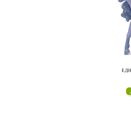
CYCLE 3 - Blood and Gold
AGOT LCG 2ND EDITION
CYCLE 4 - Flight of Crows
AGOT LCG 2ND EDITION
CYCLE 5 - Dance of Shadows
AGOT LCG 2ND EDITION
CYCLE 6 - King's Landing Cycle
ЕДН