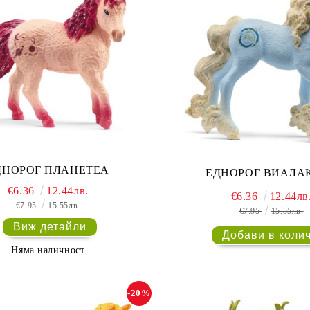
ДНОРОГ ПЛАНЕТЕА
ЕДНОРОГ ВИАЛА
€6.36
12.44лв.
€6.36
12.44лв
€7.95
15.55лв.
€7.95
15.55лв.
Виж детайли
Няма наличност
-20%