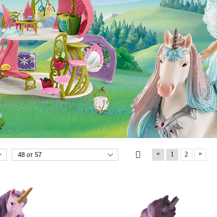
«
»
1
2