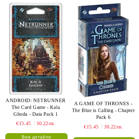
ANDROID: NETRUNNER
A GAME OF THRONES -
The Card Game - Kala
The Blue is Calling - Chapter
Ghoda - Data Pack 1
Pack 6
€15.45
30.22лв.
€15.45
30.22лв.
Виж детайли