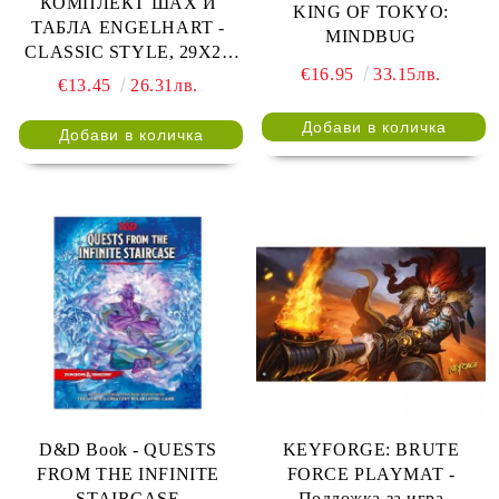
КОМПЛЕКТ ШАХ И
KING OF TOKYO:
ТАБЛА ENGELHART -
MINDBUG
CLASSIC STYLE, 29Х29
€16.95
33.15лв.
СМ - КАФЯВ
€13.45
26.31лв.
D&D Book - QUESTS
KEYFORGE: BRUTE
FROM THE INFINITE
FORCE PLAYMAT -
STAIRCASE
Подложка за игра