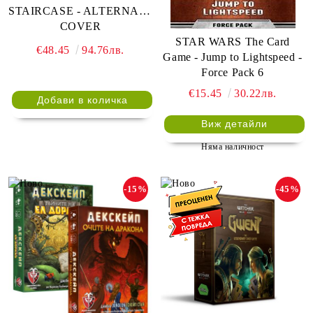
STAIRCASE - ALTERNATE
COVER
STAR WARS The Card
€48.45
94.76лв.
Game - Jump to Lightspeed -
Force Pack 6
€15.45
30.22лв.
Виж детайли
Няма наличност
-15%
-45%