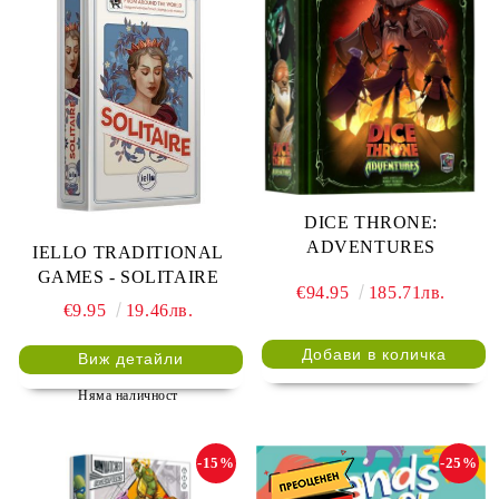
DICE THRONE:
ADVENTURES
IELLO TRADITIONAL
GAMES - SOLITAIRE
€94.95
185.71лв.
€9.95
19.46лв.
Виж детайли
Няма наличност
-15%
-25%