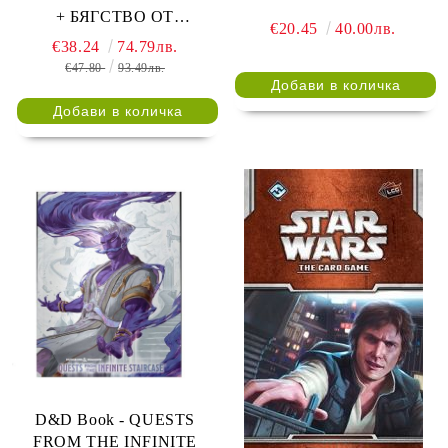
+ БЯГСТВО ОТ
€20.45
40.00лв.
АЛКАТРАЗ + ТАЙНИТЕ
€38.24
74.79лв.
НА ЕЛ ДОРАДО + ОЧИТЕ
€47.80
93.49лв.
НА ДРАКОНА
D&D Book - QUESTS
FROM THE INFINITE