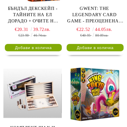
БЪНДЪЛ ДЕКСКЕЙП -
GWENT: THE
ТАЙНИТЕ НА ЕЛ
LEGENDARY CARD
ДОРАДО + ОЧИТЕ НА
GAME - ПРЕОЦЕНЕНА -
ДРАКОНА
ТЕЖКА ПОВРЕДА НА
€20.31
39.72лв.
€22.52
44.05лв.
КУТИЯТА
€23.90
46.74лв.
€40.95
80.09лв.