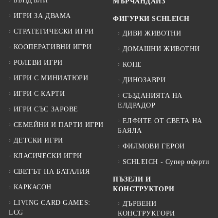
БЪНДЪЛИ
МЪРЧАНДАЙЗ
ИГРИ ЗА ДВАМА
ФИГУРКИ SCHLEICH
СТРАТЕГИЧЕСКИ ИГРИ
ДИВИ ЖИВОТНИ
КООПЕРАТИВНИ ИГРИ
ДОМАШНИ ЖИВОТНИ
РОЛЕВИ ИГРИ
КОНЕ
ИГРИ С МИНИАТЮРИ
ДИНОЗАВРИ
ИГРИ С КАРТИ
СЪЗДАНИЯТА НА
ЕЛДРАДОР
ИГРИ СЪС ЗАРОВЕ
ЕЛФИТЕ ОТ СВЕТА НА
СЕМЕЙНИ И ПАРТИ ИГРИ
БАЯЛА
ДЕТСКИ ИГРИ
ФИЛМОВИ ГЕРОИ
КЛАСИЧЕСКИ ИГРИ
SCHLEICH - Супер оферти
СВЕТЪТ НА БАТАЛИЯ
ПЪЗЕЛИ И
КАРКАСОН
КОНСТРУКТОРИ
LIVING CARD GAMES:
ДЪРВЕНИ
LCG
КОНСТРУКТОРИ