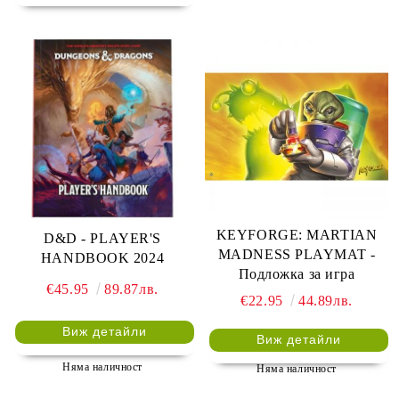
KEYFORGE: MARTIAN
D&D - PLAYER'S
MADNESS PLAYMAT -
HANDBOOK 2024
Подложка за игра
€45.95
89.87лв.
€22.95
44.89лв.
Виж детайли
Виж детайли
Няма наличност
Няма наличност