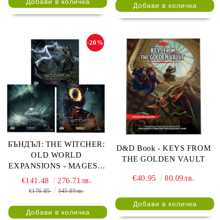
-20%
БЪНДЪЛ: THE WITCHER:
D&D Book - KEYS FROM
OLD WORLD
THE GOLDEN VAULT
EXPANSIONS - MAGES +
SKELLIGE + LEGENDARY
€40.95
80.09лв.
€141.48
276.71лв.
HUNT
€176.85
345.89лв.