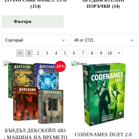
LIVING CARD GAMES: LCG
ПРЕДВАРИТЕЛНИ
(154)
ПОРЪЧКИ (34)
Филтри
«
»
1
2
3
4
5
6
7
8
9
10
-20%
БЪНДЪЛ ДЕКСКЕЙП 4В1
CODENAMES DUET 2.0
- МАШИНА НА ВРЕМЕТО