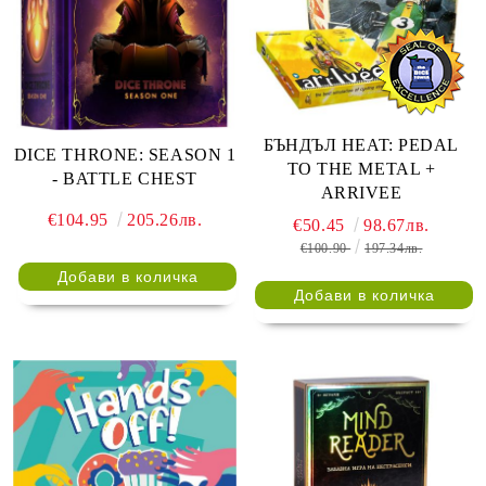
БЪНДЪЛ HEAT: PEDAL
DICE THRONE: SEASON 1
TO THE METAL +
- BATTLE CHEST
ARRIVEE
€104.95
205.26лв.
€50.45
98.67лв.
€100.90
197.34лв.