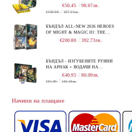
€50.45
98.67лв.
€100.90
197.34лв.
БЪНДЪЛ ALL-NEW 2026 HEROES
OF MIGHT & MAGIC III: THE
BOARD GAME EXPANSIONS -
€200.80
392.73лв.
CONFLUX + STRONGHOLD + COVE
+ NAVAL BATTLES
БЪНДЪЛ - ИЗГУБЕНИТЕ РУИНИ
НА АРНАК + ВОДАЧИ НА
ЕКСПЕДИЦИИ + ПРОМО КАРТИ
€40.95
80.09лв.
БЕЗПЛАТНО
€81.90
160.18лв.
Начини на плащане