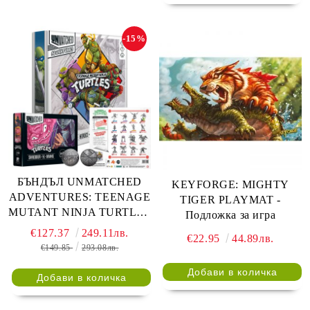
-15%
БЪНДЪЛ UNMATCHED
KEYFORGE: MIGHTY
ADVENTURES: TEENAGE
TIGER PLAYMAT -
MUTANT NINJA TURTLES
Подложка за игра
+ COLLECTOR COIN +
€127.37
249.11лв.
€22.95
44.89лв.
ALT ART + FOIL CARDS +
€149.85
293.08лв.
ULTIMATE MINIATURE
PACK + SHREDDER VS
KRANG