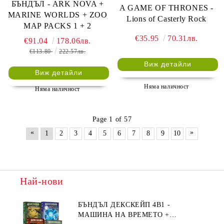
БЪНДЪЛ - ARK NOVA +
A GAME OF THRONES -
MARINE WORLDS + ZOO
Lions of Casterly Rock
MAP PACKS 1 + 2
€35.95
70.31лв.
€91.04
178.06лв.
€113.80
222.57лв.
Виж детайли
Виж детайли
Няма наличност
Няма наличност
Page 1 of 57
«
»
1
2
3
4
5
6
7
8
9
10
Най-нови
БЪНДЪЛ ДЕКСКЕЙП 4В1 -
МАШИНА НА ВРЕМЕТО +