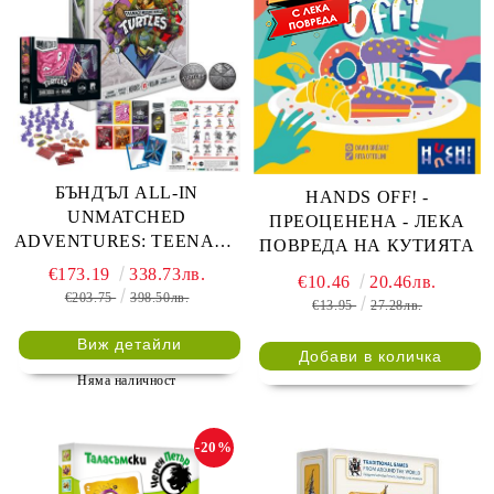
БЪНДЪЛ ALL-IN
HANDS OFF! -
UNMATCHED
ПРЕОЦЕНЕНА - ЛЕКА
ADVENTURES: TEENAGE
ПОВРЕДА НА КУТИЯТА
MUTANT NINJA TURTLES
€173.19
338.73лв.
€10.46
20.46лв.
+ ULTIMATE MINIATURE
€203.75
398.50лв.
€13.95
27.28лв.
PACK + SHREDDER VS
KRANG + DELUXE
Виж детайли
TOKENS + SLEEVES +
Няма наличност
COLLECTOR COIN + ALT
ART + FOIL CARDS
-20%