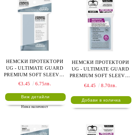
НЕМСКИ ПРОТЕКТОРИ
НЕМСКИ ПРОТЕКТОРИ
UG - ULTIMATE GUARD
UG - ULTIMATE GUARD
PREMIUM SOFT SLEEVES
PREMIUM SOFT SLEEVES
STANDARD EUROPEAN
MINI EUROPEAN BOARD
€3.45
6.75лв.
€4.45
8.70лв.
BOARD GAME 62x94 - 50
GAME 46x71 - 50 БР.
БР. ПРОЗРАЧНИ
ПРОЗРАЧНИ
Виж детайли
Няма наличност