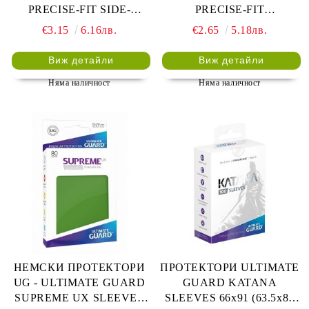
PRECISE-FIT SIDE-
PRECISE-FIT
LOADING SLEEVES
RESEALABLE SLEEVES
€3.15
6.16лв.
€2.65
5.18лв.
JAPANESE 60x87.5 - 100
JAPANESE 60x87 - 100 БР.
БР. ПРОЗРАЧНИ
ПРОЗРАЧНИ
Виж детайли
Виж детайли
Няма наличност
Няма наличност
НЕМСКИ ПРОТЕКТОРИ
ПРОТЕКТОРИ ULTIMATE
UG - ULTIMATE GUARD
GUARD KATANA
SUPREME UX SLEEVES
SLEEVES 66x91 (63.5x88