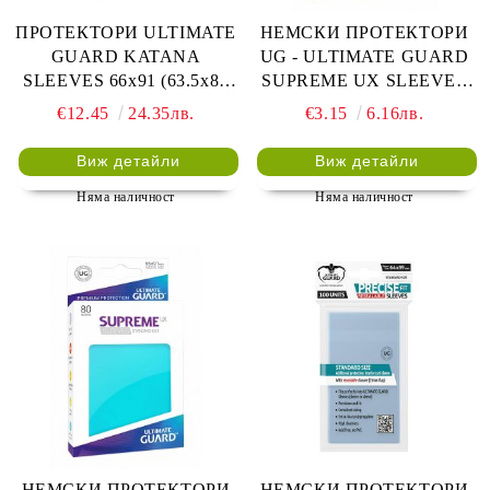
ПРОТЕКТОРИ ULTIMATE
НЕМСКИ ПРОТЕКТОРИ
GUARD KATANA
UG - ULTIMATE GUARD
SLEEVES 66x91 (63.5x88
SUPREME UX SLEEVES
LCG) - 100 БР. ТЮРКОАЗ
66x91 (63.5x88 LCG) - 80
€12.45
24.35лв.
€3.15
6.16лв.
БР. КАФЯВИ
Виж детайли
Виж детайли
Няма наличност
Няма наличност
НЕМСКИ ПРОТЕКТОРИ
НЕМСКИ ПРОТЕКТОРИ