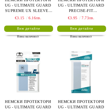
UG - ULTIMATE GUARD
UG - ULTIMATE GUARD
SUPREME UX SLEEVES
PRECISE-FIT
66x91 (63.5x88 LCG) - 80
RESEALABLE SLEEVES
€3.15
6.16лв.
€3.95
7.73лв.
БР. АКВАМАРИН
64x89 (63.5x88 LCG) - 100
БР. ПРОЗРАЧНИ
Виж детайли
Виж детайли
Няма наличност
Няма наличност
НЕМСКИ ПРОТЕКТОРИ
НЕМСКИ ПРОТЕКТОРИ
UG - ULTIMATE GUARD
UG - ULTIMATE GUARD