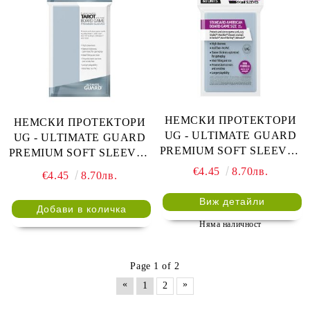
НЕМСКИ ПРОТЕКТОРИ
НЕМСКИ ПРОТЕКТОРИ
UG - ULTIMATE GUARD
UG - ULTIMATE GUARD
PREMIUM SOFT SLEEVES
PREMIUM SOFT SLEEVES
STANDARD AMERICAN
TAROT 73x122 - 50 БР.
€4.45
8.70лв.
€4.45
8.70лв.
BOARD GAME 59x91.5 -
ПРОЗРАЧНИ
60 БР. ПРОЗРАЧНИ
Виж детайли
Няма наличност
Page 1 of 2
«
»
1
2