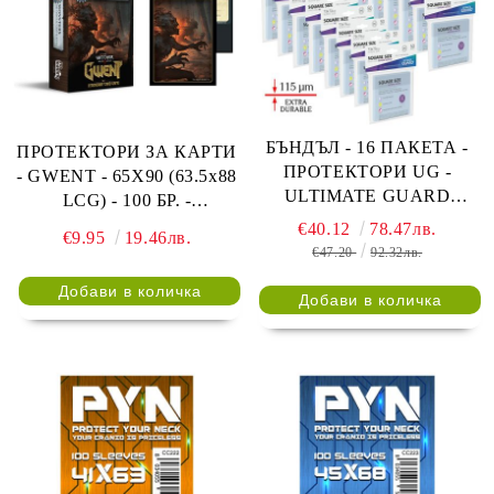
БЪНДЪЛ - 16 ПАКЕТА -
ПРОТЕКТОРИ ЗА КАРТИ
ПРОТЕКТОРИ UG -
- GWENT - 65X90 (63.5x88
ULTIMATE GUARD
LCG) - 100 БР. -
SUPREME SLEEVES
MONSTERS FACTION
€40.12
78.47лв.
€9.95
19.46лв.
SQUARE 73x73 - 50 БР.
SLEEVES
€47.20
92.32лв.
ПРОЗРАЧНИ