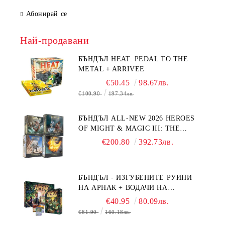
Абонирай се
Най-продавани
БЪНДЪЛ HEAT: PEDAL TO THE
METAL + ARRIVEE
€50.45
98.67лв.
€100.90
197.34лв.
БЪНДЪЛ ALL-NEW 2026 HEROES
OF MIGHT & MAGIC III: THE
BOARD GAME EXPANSIONS -
€200.80
392.73лв.
CONFLUX + STRONGHOLD + COVE
+ NAVAL BATTLES
БЪНДЪЛ - ИЗГУБЕНИТЕ РУИНИ
НА АРНАК + ВОДАЧИ НА
ЕКСПЕДИЦИИ + ПРОМО КАРТИ
€40.95
80.09лв.
БЕЗПЛАТНО
€81.90
160.18лв.