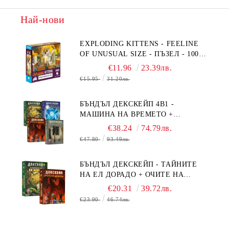
Най-нови
EXPLODING KITTENS - FEELINE
OF UNUSUAL SIZE - ПЪЗЕЛ - 1000
ЧАСТИ - ПРЕОЦЕНЕН - СРЕДНА
€11.96
23.39лв.
ПОВРЕДА НА КУТИЯТА
€15.95
31.20лв.
БЪНДЪЛ ДЕКСКЕЙП 4В1 -
МАШИНА НА ВРЕМЕТО +
БЯГСТВО ОТ АЛКАТРАЗ +
€38.24
74.79лв.
ТАЙНИТЕ НА ЕЛ ДОРАДО +
€47.80
93.49лв.
ОЧИТЕ НА ДРАКОНА
БЪНДЪЛ ДЕКСКЕЙП - ТАЙНИТЕ
НА ЕЛ ДОРАДО + ОЧИТЕ НА
ДРАКОНА
€20.31
39.72лв.
€23.90
46.74лв.