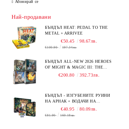
Абонирай се
Най-продавани
БЪНДЪЛ HEAT: PEDAL TO THE
METAL + ARRIVEE
€50.45
98.67лв.
€100.90
197.34лв.
БЪНДЪЛ ALL-NEW 2026 HEROES
OF MIGHT & MAGIC III: THE
BOARD GAME EXPANSIONS -
€200.80
392.73лв.
CONFLUX + STRONGHOLD + COVE
+ NAVAL BATTLES
БЪНДЪЛ - ИЗГУБЕНИТЕ РУИНИ
НА АРНАК + ВОДАЧИ НА
ЕКСПЕДИЦИИ + ПРОМО КАРТИ
€40.95
80.09лв.
БЕЗПЛАТНО
€81.90
160.18лв.