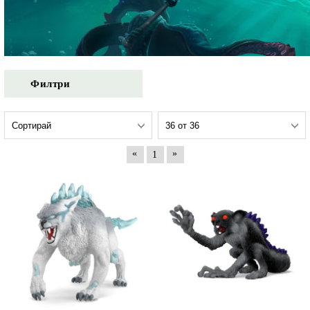
Филтри
«
»
1