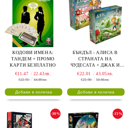
КОДОВИ ИМЕНА:
БЪНДЪЛ - АЛИСА В
ТАНДЕМ + ПРОМО
СТРАНАТА НА
КАРТИ БЕЗПЛАТНО
ЧУДЕСАТА + ДЖАК И
БОБЕНОТО СТЪБЛО
€11.47
22.43лв.
€22.01
43.05лв.
€22.95
44.89лв.
€25.90
50.66лв.
-30%
-15%