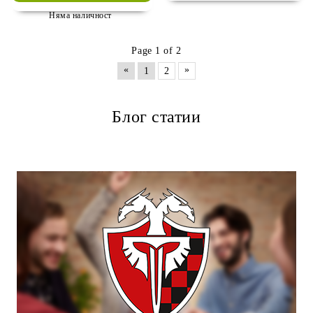
Няма наличност
Page 1 of 2
«
»
1
2
Блог статии