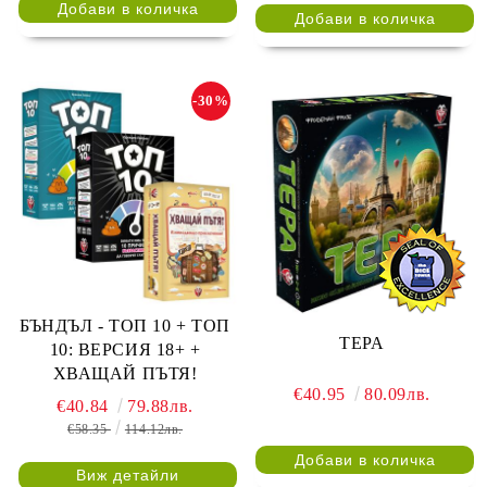
-30%
БЪНДЪЛ - ТОП 10 + ТОП
ТЕРА
10: ВЕРСИЯ 18+ +
ХВАЩАЙ ПЪТЯ!
€40.95
80.09лв.
€40.84
79.88лв.
€58.35
114.12лв.
Виж детайли