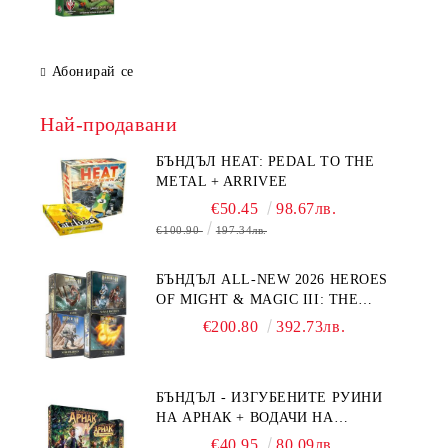
Абонирай се
Най-продавани
БЪНДЪЛ HEAT: PEDAL TO THE
METAL + ARRIVEE
€50.45
98.67лв.
€100.90
197.34лв.
БЪНДЪЛ ALL-NEW 2026 HEROES
OF MIGHT & MAGIC III: THE
BOARD GAME EXPANSIONS -
€200.80
392.73лв.
CONFLUX + STRONGHOLD + COVE
+ NAVAL BATTLES
БЪНДЪЛ - ИЗГУБЕНИТЕ РУИНИ
НА АРНАК + ВОДАЧИ НА
ЕКСПЕДИЦИИ + ПРОМО КАРТИ
€40.95
80.09лв.