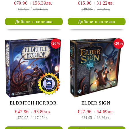
€79.96
156.39лв.
€15.96
31.22лв.
€99.95
195.49лв.
€19.95
39.02лв.
-20%
-20%
ELDRITCH HORROR
ELDER SIGN
€47.96
93.80лв.
€27.96
54.69лв.
€59.95
117.25лв.
€34.95
68.36лв.