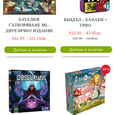
БАТАЛИЯ:
БЪНДЪЛ - ХАНАБИ +
СЪТВОРЯВАНЕ ML -
ТРИО
ДВУЕЗИЧНО ИЗДАНИЕ
€22.01
43.05лв.
€61.95
121.16лв.
€25.90
50.66лв.
-20%