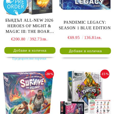
БЪНДЪЛ ALL-NEW 2026
PANDEMIC LEGACY:
HEROES OF MIGHT &
SEASON 1 BLUE EDITION
MAGIC III: THE BOARD
GAME EXPANSIONS -
€69.95
136.81лв.
€200.80
392.73лв.
CONFLUX +
STRONGHOLD + COVE +
NAVAL BATTLES
Предварителни поръчки
-20%
-15%