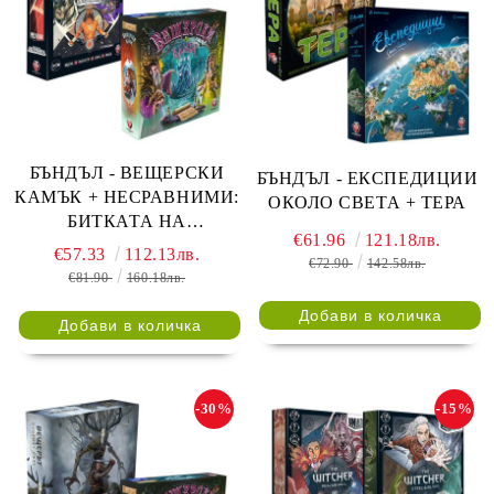
БЪНДЪЛ - ВЕЩЕРСКИ
БЪНДЪЛ - ЕКСПЕДИЦИИ
КАМЪК + НЕСРАВНИМИ:
ОКОЛО СВЕТА + ТЕРА
БИТКАТА НА
€61.96
121.18лв.
ЛЕГЕНДИТЕ ЧАСТ 1
€57.33
112.13лв.
€72.90
142.58лв.
€81.90
160.18лв.
-30%
-15%