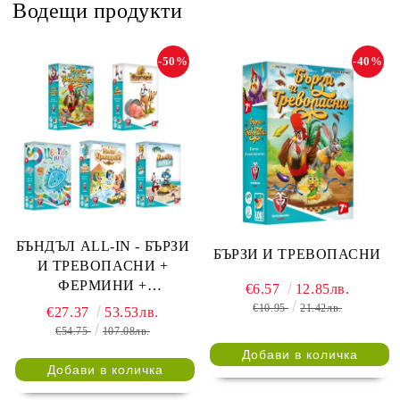
Водещи продукти
-50%
-40%
БЪНДЪЛ ALL-IN - БЪРЗИ
БЪРЗИ И ТРЕВОПАСНИ
И ТРЕВОПАСНИ +
ФЕРМИНИ +
€6.57
12.85лв.
ЦВЕТНОПОД + НИЛИ
€10.95
21.42лв.
€27.37
53.53лв.
КРОКОДИЛИ + МАЛКИ
€54.75
107.08лв.
БИТКИ