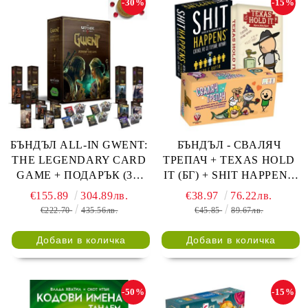
-30%
-15%
БЪНДЪЛ ALL-IN GWENT:
БЪНДЪЛ - СВАЛЯЧ
THE LEGENDARY CARD
ТРЕПАЧ + TEXAS HOLD
GAME + ПОДАРЪК (3D
IT (БГ) + SHIT HAPPENS
монета и кристали)
(БГ)
€155.89
304.89лв.
€38.97
76.22лв.
€222.70
435.56лв.
€45.85
89.67лв.
-50%
-15%