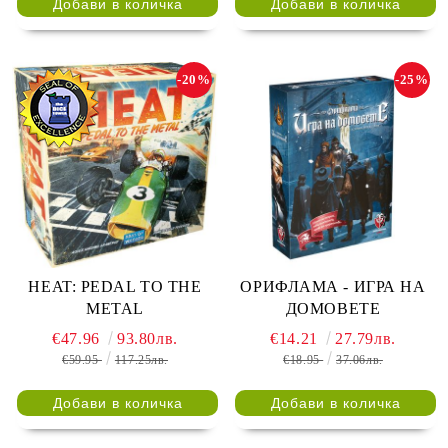
-20%
-25%
HEAT: PEDAL TO THE
ОРИФЛАМА - ИГРА НА
METAL
ДОМОВЕТЕ
€47.96
93.80лв.
€14.21
27.79лв.
€59.95
117.25лв.
€18.95
37.06лв.