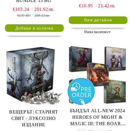
BUNDLE 15 BG
€10.95
21.42лв.
€103.24
201.92лв.
€137.65
269.22лв.
Виж детайли
Няма наличност
БЪНДЪЛ ALL-NEW 2024
ВЕЩЕРЪТ: СТАРИЯТ
HEROES OF MIGHT &
СВЯТ - ЛУКСОЗНО
MAGIC III: THE BOARD
ИЗДАНИЕ
GAME EXPANSIONS -