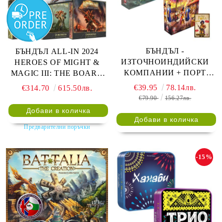
БЪНДЪЛ -
БЪНДЪЛ ALL-IN 2024
ИЗТОЧНОИНДИЙСКИ
HEROES OF MIGHT &
КОМПАНИИ + ПОРТ
MAGIC III: THE BOARD
РОЯЛ - ГОЛЯМА КУТИЯ
GAME + RAMPART +
€39.95
78.14лв.
€314.70
615.50лв.
+ ПОДАРЪК ПРОМО
FORTRESS + INFERNO +
€79.90
156.27лв.
ТЕСТЕ "НАСТАВНИКЪТ"
FACTION UNITS +
BATTLEFIELD
Предварителни поръчки
-15%