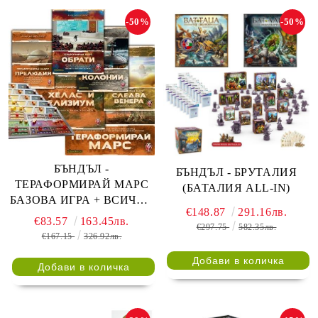
-50%
-50%
БЪНДЪЛ -
БЪНДЪЛ - БРУТАЛИЯ
ТЕРАФОРМИРАЙ МАРС
(БАТАЛИЯ ALL-IN)
БАЗОВА ИГРА + ВСИЧКИ
€148.87
291.16лв.
РАЗШИРЕНИЯ (ALL IN)
€83.57
163.45лв.
€297.75
582.35лв.
€167.15
326.92лв.