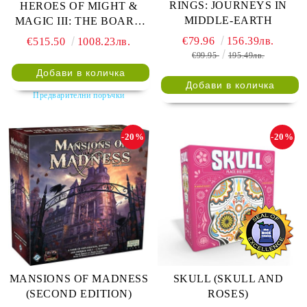
RINGS: JOURNEYS IN
HEROES OF MIGHT &
MIDDLE-EARTH
MAGIC III: THE BOARD
GAME + EXPANSIONS
€79.96
156.39лв.
€515.50
1008.23лв.
€99.95
195.49лв.
Предварителни поръчки
-20%
-20%
MANSIONS OF MADNESS
SKULL (SKULL AND
(SECOND EDITION)
ROSES)