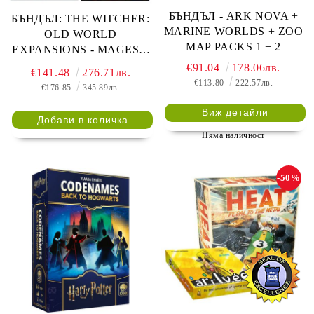
БЪНДЪЛ - ARK NOVA +
БЪНДЪЛ: THE WITCHER:
MARINE WORLDS + ZOO
OLD WORLD
MAP PACKS 1 + 2
EXPANSIONS - MAGES +
SKELLIGE + LEGENDARY
€91.04
178.06лв.
€141.48
276.71лв.
HUNT
€113.80
222.57лв.
€176.85
345.89лв.
Виж детайли
Няма наличност
-50%