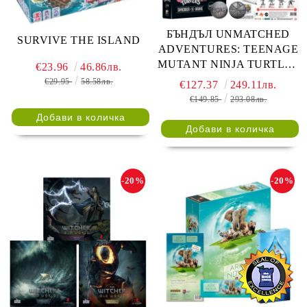
БЪНДЪЛ UNMATCHED
SURVIVE THE ISLAND
ADVENTURES: TEENAGE
MUTANT NINJA TURTLES
€23.96
46.86лв.
+ COLLECTOR COIN +
€29.95
58.58лв.
€127.37
249.11лв.
ALT ART + FOIL CARDS +
€149.85
293.08лв.
ULTIMATE MINIATURE
PACK + SHREDDER VS
KRANG
-20%
-20%