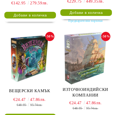
€229.75
449.35лв.
€142.95
279.59лв.
RAMPART + FORTRESS +
INFERNO + FACTION
UNITS + BATTLEFIELD
Предварителни поръчки
-50%
-50%
ИЗТОЧНОИНДИЙСКИ
ВЕЩЕРСКИ КАМЪК
КОМПАНИИ
€24.47
47.86лв.
€24.47
47.86лв.
€48.95
95.74лв.
€48.95
95.74лв.