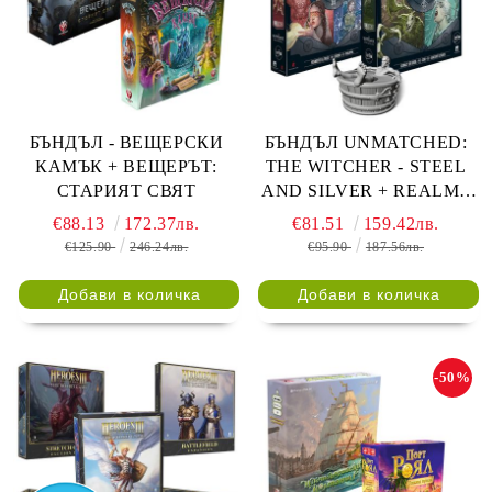
БЪНДЪЛ - ВЕЩЕРСКИ
БЪНДЪЛ UNMATCHED:
КАМЪК + ВЕЩЕРЪТ:
THE WITCHER - STEEL
СТАРИЯТ СВЯТ
AND SILVER + REALMS
FALL С ПОДАРЪК
€88.13
172.37лв.
€81.51
159.42лв.
ФИГУРКА НА ГЕРАЛТ
€125.90
246.24лв.
€95.90
187.56лв.
-50%