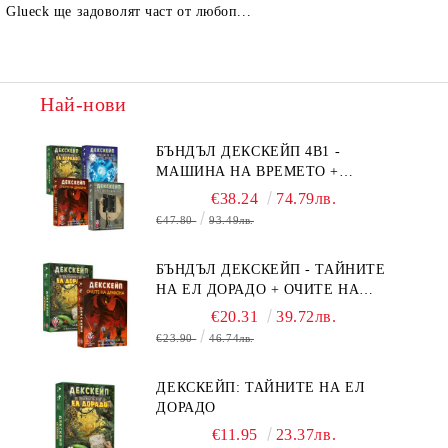
Glueck ще задоволят част от любоп...
Най-нови
БЪНДЪЛ ДЕКСКЕЙП 4В1 -
МАШИНА НА ВРЕМЕТО +
БЯГСТВО ОТ АЛКАТРАЗ +
€38.24
74.79лв.
ТАЙНИТЕ НА ЕЛ ДОРАДО +
€47.80
93.49лв.
ОЧИТЕ НА ДРАКОНА
БЪНДЪЛ ДЕКСКЕЙП - ТАЙНИТЕ
НА ЕЛ ДОРАДО + ОЧИТЕ НА
ДРАКОНА
€20.31
39.72лв.
€23.90
46.74лв.
ДЕКСКЕЙП: ТАЙНИТЕ НА ЕЛ
ДОРАДО
€11.95
23.37лв.