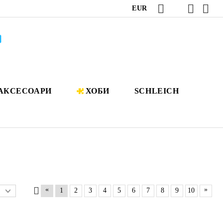
EUR
АКСЕСОАРИ
ХОБИ
SCHLEICH
«
»
1
2
3
4
5
6
7
8
9
10