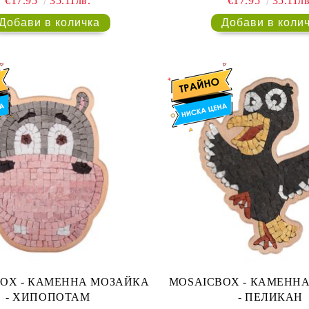
€17.95
35.11лв.
€17.95
35.11лв
 МОЗАЙКА
MOSAICBOX - КАМЕННА МОЗАЙКА
- ХИПОПОТАМ
- ПЕЛИКАН