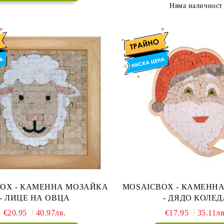
Няма наличност
 МОЗАЙКА
MOSAICBOX - КАМЕННА МОЗАЙКА
- ЛИЦЕ НА ОВЦА
- ДЯДО КОЛЕД
€20.95
40.97лв.
€17.95
35.11лв