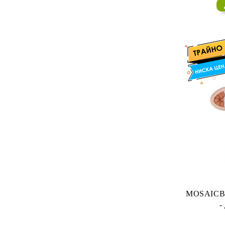
Wardens
AGOT LCG 2ND EDITION
CYCLE 2 - War of Five Kings
AGOT LCG 2ND EDITION
CYCLE 3 - Blood and Gold
AGOT LCG 2ND EDITION
CYCLE 4 - Flight of Crows
AGOT LCG 2ND EDITION
CYCLE 5 - Dance of Shadows
AGOT LCG 2ND EDITION
CYCLE 6 - King's Landing Cycle
MOSAICBOX - КАМЕННА