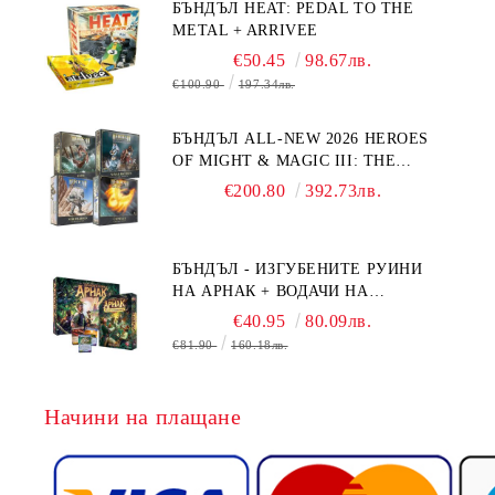
БЪНДЪЛ HEAT: PEDAL TO THE
METAL + ARRIVEE
€50.45
98.67лв.
€100.90
197.34лв.
БЪНДЪЛ ALL-NEW 2026 HEROES
OF MIGHT & MAGIC III: THE
BOARD GAME EXPANSIONS -
€200.80
392.73лв.
CONFLUX + STRONGHOLD + COVE
+ NAVAL BATTLES
БЪНДЪЛ - ИЗГУБЕНИТЕ РУИНИ
НА АРНАК + ВОДАЧИ НА
ЕКСПЕДИЦИИ + ПРОМО КАРТИ
€40.95
80.09лв.
БЕЗПЛАТНО
€81.90
160.18лв.
Начини на плащане