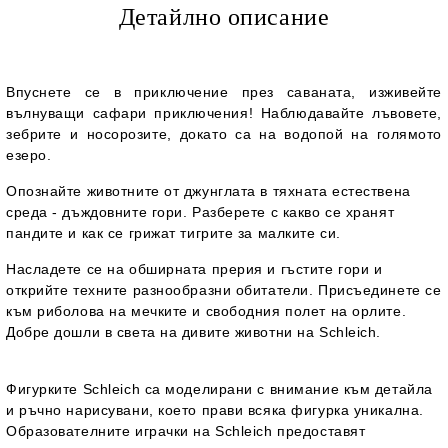
Детайлно описание
Впуснете се в приключение през саваната, изживейте
вълнуващи сафари приключения! Наблюдавайте лъвовете,
зебрите и носорозите, докато са на водопой на голямото
езеро.
Опознайте животните от джунглата в тяхната естествена
среда - дъждовните гори. Разберете с какво се хранят
пандите и как се грижат тигрите за малките си.
Насладете се на обширната прерия и гъстите гори и
открийте техните разнообразни обитатели. Присъединете се
към риболова на мечките и свободния полет на орлите.
Добре дошли в света на дивите животни на Schleich.
Фигурките Schleich са моделирани с внимание към детайла
и ръчно нарисувани, което прави всяка фигурка уникална.
Образователните играчки на Schleich предоставят