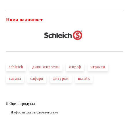
Няма наличност
Добави в желани
schleich
диви животни
жираф
играчки
савана
сафари
фигурки
шлайх
Оцени продукта
Информация за Съответствие