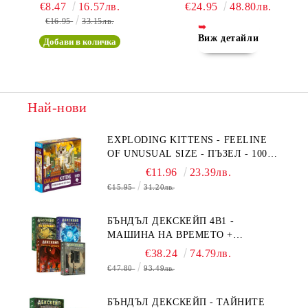
€8.47
16.57лв.
€24.95
48.80лв.
€16.95
33.15лв.
Виж детайли
Най-нови
EXPLODING KITTENS - FEELINE
OF UNUSUAL SIZE - ПЪЗЕЛ - 1000
ЧАСТИ - ПРЕОЦЕНЕН - СРЕДНА
€11.96
23.39лв.
ПОВРЕДА НА КУТИЯТА
€15.95
31.20лв.
БЪНДЪЛ ДЕКСКЕЙП 4В1 -
МАШИНА НА ВРЕМЕТО +
БЯГСТВО ОТ АЛКАТРАЗ +
€38.24
74.79лв.
ТАЙНИТЕ НА ЕЛ ДОРАДО +
€47.80
93.49лв.
ОЧИТЕ НА ДРАКОНА
БЪНДЪЛ ДЕКСКЕЙП - ТАЙНИТЕ