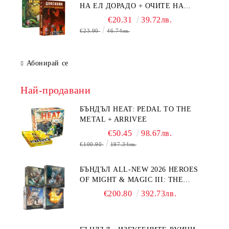
НА ЕЛ ДОРАДО + ОЧИТЕ НА
ДРАКОНА
€20.31
39.72лв.
€23.90
46.74лв.
Абонирай се
Най-продавани
БЪНДЪЛ HEAT: PEDAL TO THE
METAL + ARRIVEE
€50.45
98.67лв.
€100.90
197.34лв.
БЪНДЪЛ ALL-NEW 2026 HEROES
OF MIGHT & MAGIC III: THE
BOARD GAME EXPANSIONS -
€200.80
392.73лв.
CONFLUX + STRONGHOLD + COVE
+ NAVAL BATTLES