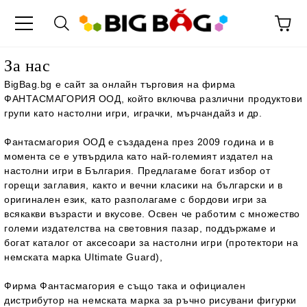
За нас
BigBag.bg е сайт за онлайн търговия на фирма
ФАНТАСМАГОРИЯ ООД, който включва различни продуктови
групи като настолни игри, играчки, мърчандайз и др.
Фантасмагория ООД е създадена през 2009 година и в
момента се е утвърдила като най-големият издател на
настолни игри в България. Предлагаме богат избор от
горещи заглавия, както и вечни класики на български и в
оригинален език, като разполагаме с бордови игри за
всякакви възрасти и вкусове. Освен че работим с множество
големи издателства на световния пазар, поддържаме и
богат каталог от аксесоари за настолни игри (протектори на
немската марка Ultimate Guard),
Фирма Фантасмагория е също така и официален
дистрибутор на немската марка за ръчно рисувани фигурки