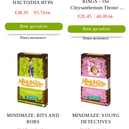
RINGS - The
НАСТОЛНА ИГРА
Chrysanthemum Throne -
€48.95
95.74лв.
Dynasty Pack 4, Cycle 1
€20.45
40.00лв.
Виж детайли
Виж детайли
Няма наличност
Няма наличност
MINDMAZE: BITS AND
MINDMAZE: YOUNG
BOBS
DETECTIVES