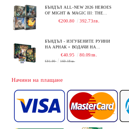
БЪНДЪЛ ALL-NEW 2026 HEROES
OF MIGHT & MAGIC III: THE
BOARD GAME EXPANSIONS -
€200.80
392.73лв.
CONFLUX + STRONGHOLD + COVE
+ NAVAL BATTLES
БЪНДЪЛ - ИЗГУБЕНИТЕ РУИНИ
НА АРНАК + ВОДАЧИ НА
ЕКСПЕДИЦИИ + ПРОМО КАРТИ
€40.95
80.09лв.
БЕЗПЛАТНО
€81.90
160.18лв.
Начини на плащане