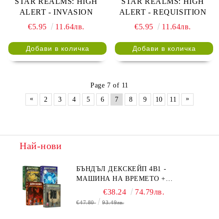
STAR REALMS: HIGH
STAR REALMS: HIGH
ALERT - INVASION
ALERT - REQUISITION
€5.95
11.64лв.
€5.95
11.64лв.
Page 7 of 11
«
»
2
3
4
5
6
7
8
9
10
11
Най-нови
БЪНДЪЛ ДЕКСКЕЙП 4В1 -
МАШИНА НА ВРЕМЕТО +
БЯГСТВО ОТ АЛКАТРАЗ +
€38.24
74.79лв.
ТАЙНИТЕ НА ЕЛ ДОРАДО +
€47.80
93.49лв.
ОЧИТЕ НА ДРАКОНА