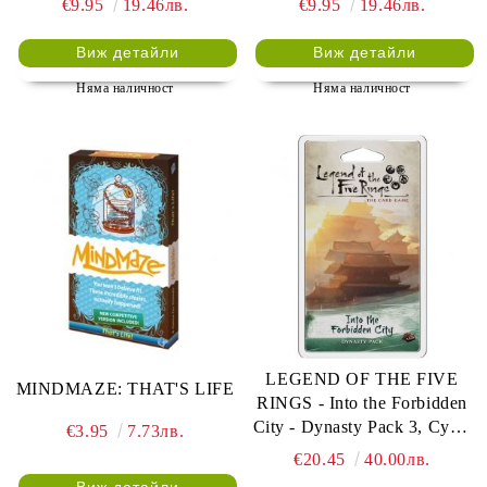
€9.95
19.46лв.
€9.95
19.46лв.
Виж детайли
Виж детайли
Няма наличност
Няма наличност
LEGEND OF THE FIVE
MINDMAZE: THAT'S LIFE
RINGS - Into the Forbidden
City - Dynasty Pack 3, Cycle
€3.95
7.73лв.
1
€20.45
40.00лв.