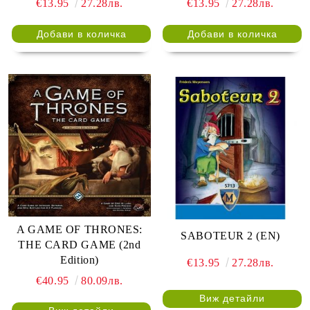
€13.95
27.28лв.
€13.95
27.28лв.
A GAME OF THRONES:
SABOTEUR 2 (EN)
THE CARD GAME (2nd
Edition)
€13.95
27.28лв.
€40.95
80.09лв.
Виж детайли