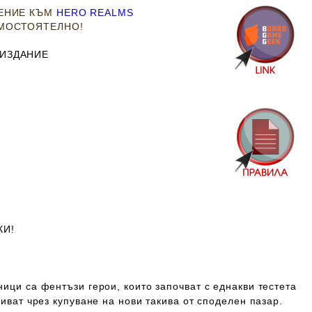
РЕНИЕ КЪМ
HERO REALMS
АМОСТОЯТЕЛНО!
 ИЗДАНИЕ
КИ!
ници са фентъзи герои, които започват с еднакви тестета
виват чрез купуване на нови такива от споделен пазар.