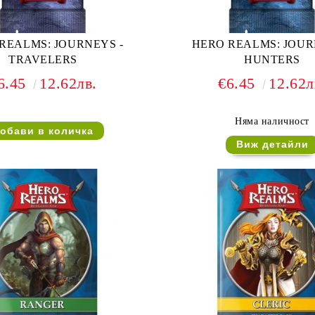
REALMS: JOURNEYS -
HERO REALMS: JOUR
TRAVELERS
HUNTERS
6.45
12.62лв.
€6.45
12.62л
Няма наличност
Виж детайли