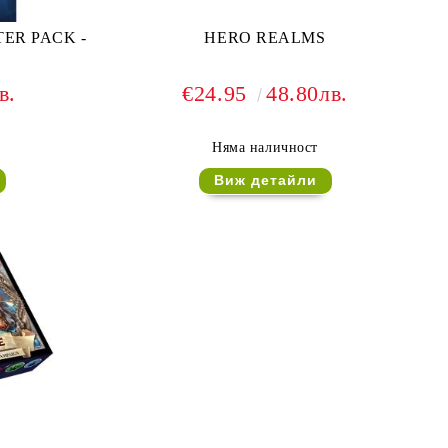
ER PACK -
HERO REALMS
в.
€24.95
48.80лв.
Няма наличност
Виж детайли