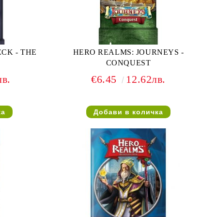
CK - THE
HERO REALMS: JOURNEYS -
CONQUEST
лв.
€6.45
12.62лв.