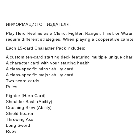
ИНФОРМАЦИЯ ОТ ИЗДАТЕЛЯ:
Play Hero Realms as a
Cleric
,
Fighter
,
Ranger
,
Thief
, or
Wizar
require different strategies. When playing a cooperative campa
Each 15-card
Character Pack
includes:
A custom ten-card starting deck featuring multiple unique char
A character card with your starting health
A class-specific minor ability card
A class-specific major ability card
Two score cards
Rules
Fighter [Hero Card]
Shoulder Bash (Ability)
Crushing Blow (Ability)
Shield Bearer
Throwing Axe
Long Sword
Ruby