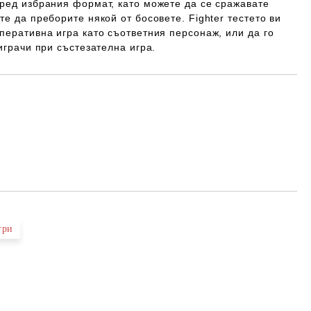
оред избрания формат, като можете да се сражавате
те да преборите някой от босовете. Fighter тестето ви
перативна игра като съответния персонаж, или да го
играчи при състезателна игра.
Добави в желани
гри