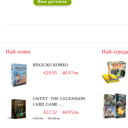
Виж детайли
Най-нови
Най-прод
КРАЛСКО КОМБО
€20.95
40.97лв.
GWENT: THE LEGENDARY
CARD GAME -
ПРЕОЦЕНЕНА - ТЕЖКА
€22.52
44.05лв.
ПОВРЕДА НА КУТИЯТА
€40.95
80.09лв.