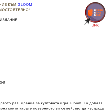
ЕНИЕ КЪМ
GLOOM
АМОСТОЯТЕЛНО!
 ИЗДАНИЕ
КИ!
рвото разширение за култовата игра Gloom. То добавя
чрез които карате повереното ви семейство да изстрада