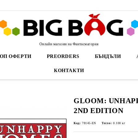
Онлайн магазин на Фантасмагория
ОП ОФЕРТИ
PREORDERS
БЪНДЪЛИ
КОНТАКТИ
GLOOM: UNHAP
2ND EDITION
Код:
78145-EN
Тегло:
0.100
кг