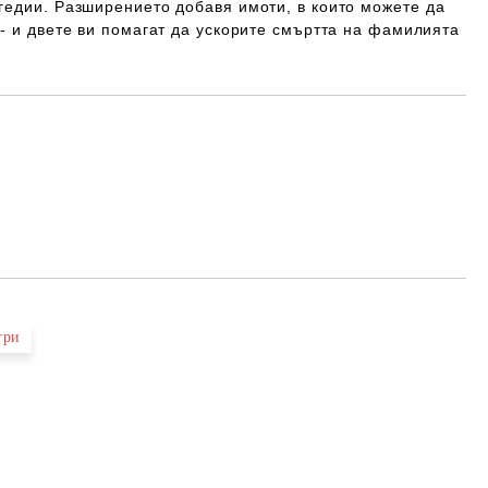
гедии. Разширението добавя имоти, в които можете да
- и двете ви помагат да ускорите смъртта на фамилията
Добави в желани
гри