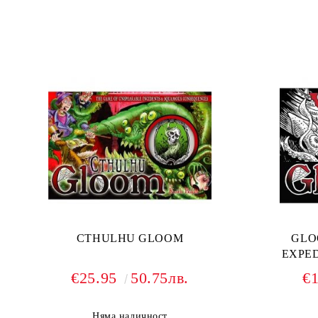
CTHULHU GLOOM
GLO
EXPED
€25.95
50.75лв.
€
Няма наличност