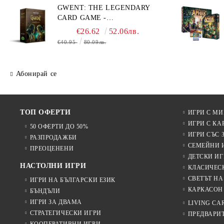
GWENT: THE LEGENDARY
CARD GAME -
ПРЕОЦЕНЕНА - СРЕДНА
€26.62
52.06лв.
ПОВРЕДА НА КУТИЯТА
€40.95
80.09лв.
Абонирай се
ТОП ОФЕРТИ
ИГРИ С М
ИГРИ С КА
50 ОФЕРТИ ДО 50%
ИГРИ СЪС 
РАЗПРОДАЖБИ
СЕМЕЙНИ 
ПРЕОЦЕНЕНИ
ДЕТСКИ ИГ
НАСТОЛНИ ИГРИ
КЛАСИЧЕС
СВЕТЪТ НА
ИГРИ НА БЪЛГАРСКИ ЕЗИК
КАРКАСОН
БЪНДЪЛИ
ИГРИ ЗА ДВАМА
LIVING CA
СТРАТЕГИЧЕСКИ ИГРИ
ПРЕДВАРИ