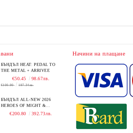
авани
Начини на плащане
БЪНДЪЛ HEAT: PEDAL TO
THE METAL + ARRIVEE
€50.45
98.67лв.
€100.90
197.34лв.
БЪНДЪЛ ALL-NEW 2026
HEROES OF MIGHT &
MAGIC III: THE BOARD
€200.80
392.73лв.
GAME EXPANSIONS -
CONFLUX + STRONGHOLD
+ COVE + NAVAL BATTLES