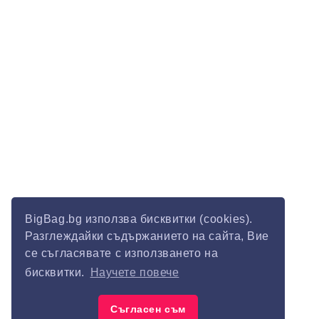
BigBag.bg използва бисквитки (cookies).
Разглеждайки съдържанието на сайта, Вие
се съгласявате с използването на
бисквитки.
Научете повече
Съгласен съм