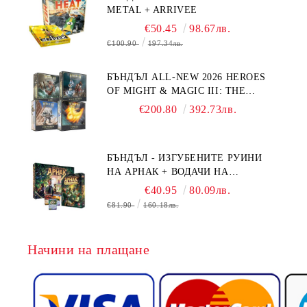
METAL + ARRIVEE
€50.45
98.67лв.
€100.90
197.34лв.
БЪНДЪЛ ALL-NEW 2026 HEROES
OF MIGHT & MAGIC III: THE
BOARD GAME EXPANSIONS -
€200.80
392.73лв.
CONFLUX + STRONGHOLD + COVE
+ NAVAL BATTLES
БЪНДЪЛ - ИЗГУБЕНИТЕ РУИНИ
НА АРНАК + ВОДАЧИ НА
ЕКСПЕДИЦИИ + ПРОМО КАРТИ
€40.95
80.09лв.
БЕЗПЛАТНО
€81.90
160.18лв.
Начини на плащане