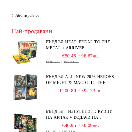
Абонирай се
Най-продавани
БЪНДЪЛ HEAT: PEDAL TO THE
METAL + ARRIVEE
€50.45
98.67лв.
€100.90
197.34лв.
БЪНДЪЛ ALL-NEW 2026 HEROES
OF MIGHT & MAGIC III: THE
BOARD GAME EXPANSIONS -
€200.80
392.73лв.
CONFLUX + STRONGHOLD + COVE
+ NAVAL BATTLES
БЪНДЪЛ - ИЗГУБЕНИТЕ РУИНИ
НА АРНАК + ВОДАЧИ НА
ЕКСПЕДИЦИИ + ПРОМО КАРТИ
€40.95
80.09лв.
БЕЗПЛАТНО
€81.90
160.18лв.