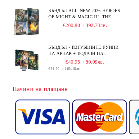
БЪНДЪЛ ALL-NEW 2026 HEROES
OF MIGHT & MAGIC III: THE
BOARD GAME EXPANSIONS -
€200.80
392.73лв.
CONFLUX + STRONGHOLD + COVE
+ NAVAL BATTLES
БЪНДЪЛ - ИЗГУБЕНИТЕ РУИНИ
НА АРНАК + ВОДАЧИ НА
ЕКСПЕДИЦИИ + ПРОМО КАРТИ
€40.95
80.09лв.
БЕЗПЛАТНО
€81.90
160.18лв.
Начини на плащане