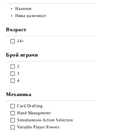
ЕЛФИТЕ ОТ СВЕТА НА БАЯЛА
Наличен
Няма наличност
ФИЛМОВИ ГЕРОИ
Възраст
SCHLEICH - Супер оферти
14+
Брой играчи
2
3
4
Механика
Card Drafting
Hand Management
Simultaneous Action Selection
Variable Player Powers