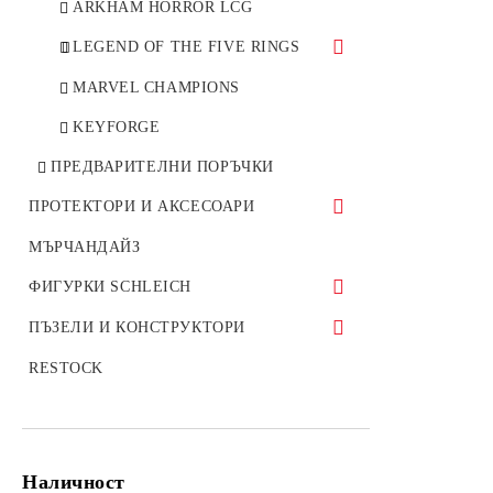
WH 40k LCG 1 - Warlord Cycle
ARKHAM HORROR LCG
STAR WARS LCG 2 - Echoes of
LEGEND OF THE FIVE RINGS
the Force Cycle
L5R 1 - IMPERIAL CYCLE
MARVEL CHAMPIONS
STAR WARS LCG 3 - Rogue
Squadron Cycle
KEYFORGE
ПРЕДВАРИТЕЛНИ ПОРЪЧКИ
ПРОТЕКТОРИ И АКСЕСОАРИ
ПРОТЕКТОРИ ЗА КАРТИ
МЪРЧАНДАЙЗ
ЗАРОВЕ, ФИГУРКИ
ФИГУРКИ SCHLEICH
КУТИИ, КЛАСЬОРИ
ДИВИ ЖИВОТНИ
ПЪЗЕЛИ И КОНСТРУКТОРИ
АКСЕСОАРИ
ДОМАШНИ ЖИВОТНИ
ДЪРВЕНИ КОНСТРУКТОРИ
RESTOCK
ПОДЛОЖКИ ЗА ИГРА
КОНЕ
ПЪЗЕЛИ
ДИНОЗАВРИ
МОЗАЙКИ ОТ КАМЪЧЕТА
Наличност
СЪЗДАНИЯТА НА ЕЛДРАДОР