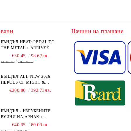
авани
Начини на плащане
БЪНДЪЛ HEAT: PEDAL TO
THE METAL + ARRIVEE
€50.45
98.67лв.
€100.90
197.34лв.
БЪНДЪЛ ALL-NEW 2026
HEROES OF MIGHT &
MAGIC III: THE BOARD
€200.80
392.73лв.
GAME EXPANSIONS -
CONFLUX + STRONGHOLD
+ COVE + NAVAL BATTLES
БЪНДЪЛ - ИЗГУБЕНИТЕ
РУИНИ НА АРНАК +
ВОДАЧИ НА ЕКСПЕДИЦИИ
€40.95
80.09лв.
+ ПРОМО КАРТИ