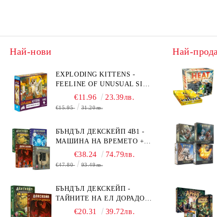
Най-нови
Най-прод
EXPLODING KITTENS -
FEELINE OF UNUSUAL SIZE
- ПЪЗЕЛ - 1000 ЧАСТИ -
€11.96
23.39лв.
ПРЕОЦЕНЕН - СРЕДНА
€15.95
31.20лв.
ПОВРЕДА НА КУТИЯТА
БЪНДЪЛ ДЕКСКЕЙП 4В1 -
МАШИНА НА ВРЕМЕТО +
БЯГСТВО ОТ АЛКАТРАЗ +
€38.24
74.79лв.
ТАЙНИТЕ НА ЕЛ ДОРАДО +
€47.80
93.49лв.
ОЧИТЕ НА ДРАКОНА
БЪНДЪЛ ДЕКСКЕЙП -
ТАЙНИТЕ НА ЕЛ ДОРАДО +
ОЧИТЕ НА ДРАКОНА
€20.31
39.72лв.