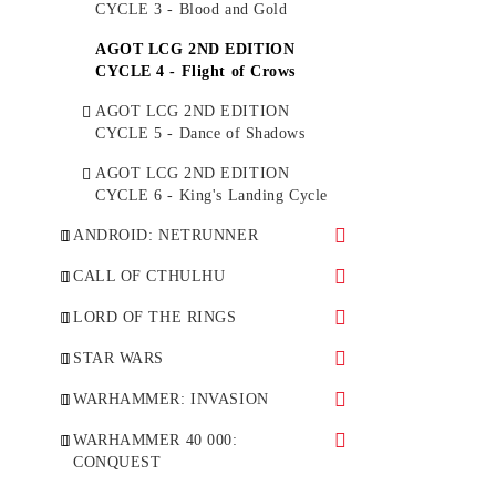
CYCLE 3 - Blood and Gold
AGOT LCG 2ND EDITION
CYCLE 4 - Flight of Crows
AGOT LCG 2ND EDITION
CYCLE 5 - Dance of Shadows
AGOT LCG 2ND EDITION
CYCLE 6 - King's Landing Cycle
ANDROID: NETRUNNER
AN LCG 1 - The Genesis Cycle
CALL OF CTHULHU
AN LCG 4 - SanSan Cycle
CoC LCG - Deluxe Expansion
LORD OF THE RINGS
AN LCG 5 - Mumbad Cycle
LOTR LCG 7 - Haradrim
STAR WARS
STAR WARS LCG - Deluxe
WARHAMMER: INVASION
Expansion
WI LCG 1 - The Corruption
WARHAMMER 40 000:
STAR WARS LCG 1 - The Hoth
Cycle
CONQUEST
Cycle