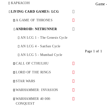
КАРКАСОН
Game -
LIVING CARD GAMES: LCG
A GAME OF THRONES
AGOT LCG - Deluxe Expansions
ANDROID: NETRUNNER
AGOT LCG CYCLE 1 - A Clash
AN LCG 1 - The Genesis Cycle
of Arms
AN LCG 4 - SanSan Cycle
AGOT LCG CYCLE 2 - A Time
Page 1 of 1
AN LCG 5 - Mumbad Cycle
of Ravens
CALL OF CTHULHU
AGOT LCG CYCLE 3 - King's
Landing
CoC LCG - Deluxe Expansion
LORD OF THE RINGS
AGOT LCG CYCLE 4 -
LOTR LCG 7 - Haradrim
STAR WARS
Defenders of the North
STAR WARS LCG - Deluxe
WARHAMMER: INVASION
AGOT LCG CYCLE 5 -
Expansion
Brotherhood Without Banners
WI LCG 1 - The Corruption
WARHAMMER 40 000:
STAR WARS LCG 1 - The Hoth
Cycle
CONQUEST
AGOT LCG CYCLE 6 - Secrets