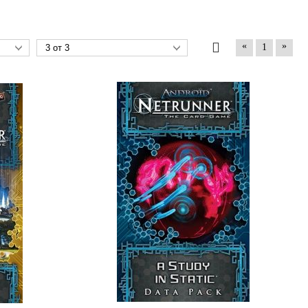
«
»
1