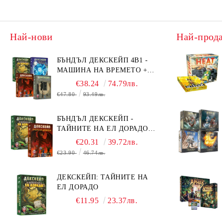
Най-нови
Най-прод
БЪНДЪЛ ДЕКСКЕЙП 4В1 -
МАШИНА НА ВРЕМЕТО +
БЯГСТВО ОТ АЛКАТРАЗ +
€38.24
74.79лв.
ТАЙНИТЕ НА ЕЛ ДОРАДО +
€47.80
93.49лв.
ОЧИТЕ НА ДРАКОНА
БЪНДЪЛ ДЕКСКЕЙП -
ТАЙНИТЕ НА ЕЛ ДОРАДО +
ОЧИТЕ НА ДРАКОНА
€20.31
39.72лв.
€23.90
46.74лв.
ДЕКСКЕЙП: ТАЙНИТЕ НА
ЕЛ ДОРАДО
€11.95
23.37лв.