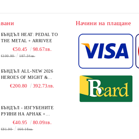
авани
Начини на плащане
БЪНДЪЛ HEAT: PEDAL TO
THE METAL + ARRIVEE
€50.45
98.67лв.
€100.90
197.34лв.
БЪНДЪЛ ALL-NEW 2026
HEROES OF MIGHT &
MAGIC III: THE BOARD
€200.80
392.73лв.
GAME EXPANSIONS -
CONFLUX + STRONGHOLD
+ COVE + NAVAL BATTLES
БЪНДЪЛ - ИЗГУБЕНИТЕ
РУИНИ НА АРНАК +
ВОДАЧИ НА ЕКСПЕДИЦИИ
€40.95
80.09лв.
+ ПРОМО КАРТИ
€81.90
160.18лв.
БЕЗПЛАТНО