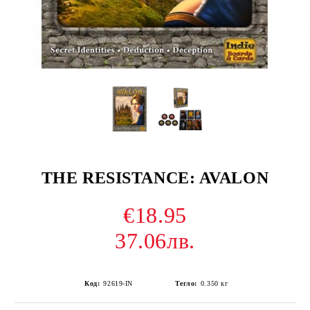
THE RESISTANCE: AVALON
€18.95
37.06лв.
Код:
92619-IN
Тегло:
0.350
кг