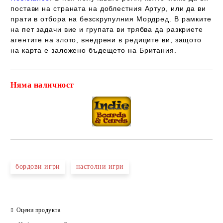
постави на страната на доблестния Артур, или да ви
прати в отбора на безскрупулния Мордред. В рамките
на пет задачи вие и групата ви трябва да разкриете
агентите на злото, внедрени в редиците ви, защото
на карта е заложено бъдещето на Британия.
Няма наличност
Добави в желани
бордови игри
настолни игри
Оцени продукта