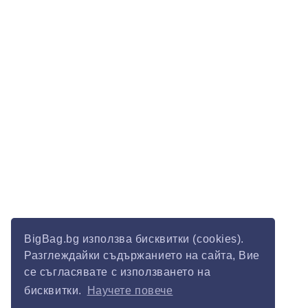
BigBag.bg използва бисквитки (cookies).
Разглеждайки съдържанието на сайта, Вие
се съгласявате с използването на
бисквитки.
Научете повече