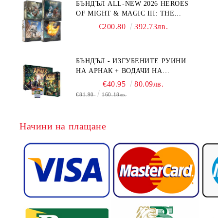
БЪНДЪЛ ALL-NEW 2026 HEROES
OF MIGHT & MAGIC III: THE
BOARD GAME EXPANSIONS -
€200.80
392.73лв.
CONFLUX + STRONGHOLD + COVE
+ NAVAL BATTLES
БЪНДЪЛ - ИЗГУБЕНИТЕ РУИНИ
НА АРНАК + ВОДАЧИ НА
ЕКСПЕДИЦИИ + ПРОМО КАРТИ
€40.95
80.09лв.
БЕЗПЛАТНО
€81.90
160.18лв.
Начини на плащане