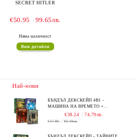
SECRET HITLER
€50.95
99.65лв.
Няма наличност
Виж детайли
Най-нови
БЪНДЪЛ ДЕКСКЕЙП 4В1 -
МАШИНА НА ВРЕМЕТО +
БЯГСТВО ОТ АЛКАТРАЗ +
€38.24
74.79лв.
ТАЙНИТЕ НА ЕЛ ДОРАДО +
€47.80
93.49лв.
ОЧИТЕ НА ДРАКОНА
БЪНДЪЛ ДЕКСКЕЙП - ТАЙНИТЕ