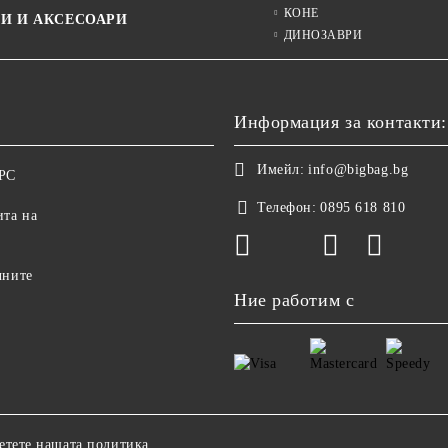
КОНЕ
И И АКСЕСОАРИ
ДИНОЗАВРИ
Информация за контакти:
Имейл:
info@bigbag.bg
ОРС
Телефон:
0895 618 810
ита на
чните
Ние работим с
етете нашата политика