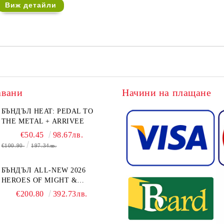
Виж детайли
авани
Начини на плащане
БЪНДЪЛ HEAT: PEDAL TO
THE METAL + ARRIVEE
€50.45
98.67лв.
€100.90
197.34лв.
БЪНДЪЛ ALL-NEW 2026
HEROES OF MIGHT &
MAGIC III: THE BOARD
€200.80
392.73лв.
GAME EXPANSIONS -
CONFLUX + STRONGHOLD
+ COVE + NAVAL BATTLES