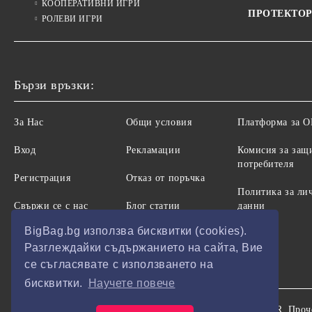
КООПЕРАТИВНИ ИГРИ
ПРОТЕКТОР
РОЛЕВИ ИГРИ
Бързи връзки:
За Нас
Общи условия
Платформа за 
Вход
Рекламации
Комисия за защ
потребителя
Регистрация
Отказ от поръчка
Политика за ли
Свържи се с нас
Блог статии
данни
BigBag.bg използва бисквитки (cookies).
Разглеждайки съдържанието на сайта, Вие
се съгласявате с използването на
бисквитки.
Научете повече
Нашият онлайн магазин е 100% съобразен с GDPR.
Проч
GDPR