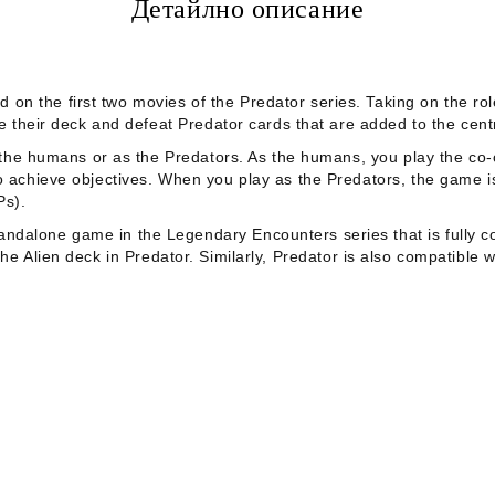
Детайлно описание
d on the first two movies of the
Predator
series. Taking on the rol
ove their deck and defeat Predator cards that are added to the cen
as the humans
or
as the Predators. As the humans, you play the co-
o achieve objectives. When you play as the Predators, the game is
Ps).
tandalone game in the
Legendary Encounters
series that is fully 
the Alien deck in
Predator
. Similarly,
Predator
is also compatible w