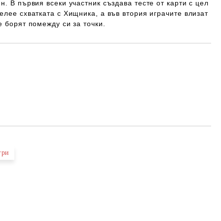
н. В първия всеки участник създава тесте от карти с цел
елее схватката с Хищника, а във втория играчите влизат
е борят помежду си за точки.
Добави в желани
гри