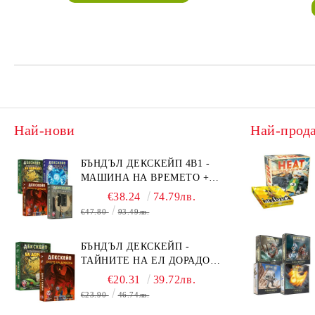
Най-нови
Най-прод
БЪНДЪЛ ДЕКСКЕЙП 4В1 -
МАШИНА НА ВРЕМЕТО +
БЯГСТВО ОТ АЛКАТРАЗ +
€38.24
74.79лв.
ТАЙНИТЕ НА ЕЛ ДОРАДО +
€47.80
93.49лв.
ОЧИТЕ НА ДРАКОНА
БЪНДЪЛ ДЕКСКЕЙП -
ТАЙНИТЕ НА ЕЛ ДОРАДО +
ОЧИТЕ НА ДРАКОНА
€20.31
39.72лв.
€23.90
46.74лв.