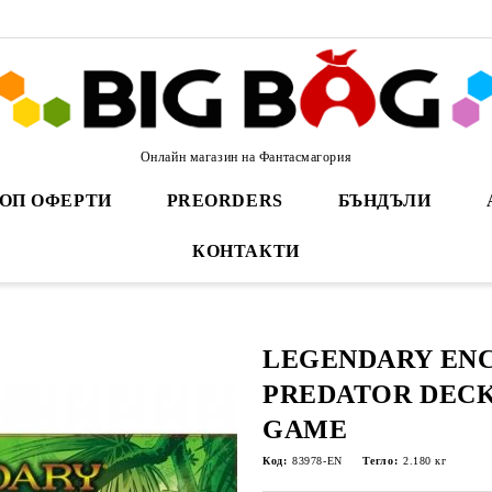
Онлайн магазин на Фантасмагория
ОП ОФЕРТИ
PREORDERS
БЪНДЪЛИ
КОНТАКТИ
LEGENDARY ENC
PREDATOR DECK
GAME
Код:
83978-EN
Тегло:
2.180
кг