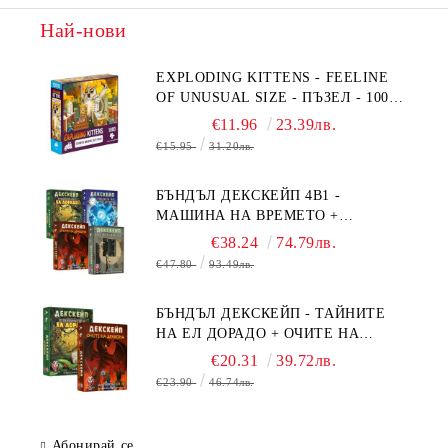
Най-нови
EXPLODING KITTENS - FEELINE
OF UNUSUAL SIZE - ПЪЗЕЛ - 1000
ЧАСТИ - ПРЕОЦЕНЕН - СРЕДНА
€11.96
23.39лв.
ПОВРЕДА НА КУТИЯТА
€15.95
31.20лв.
БЪНДЪЛ ДЕКСКЕЙП 4В1 -
МАШИНА НА ВРЕМЕТО +
БЯГСТВО ОТ АЛКАТРАЗ +
€38.24
74.79лв.
ТАЙНИТЕ НА ЕЛ ДОРАДО +
€47.80
93.49лв.
ОЧИТЕ НА ДРАКОНА
БЪНДЪЛ ДЕКСКЕЙП - ТАЙНИТЕ
НА ЕЛ ДОРАДО + ОЧИТЕ НА
ДРАКОНА
€20.31
39.72лв.
€23.90
46.74лв.
Абонирай се