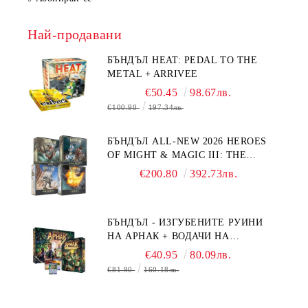
Най-продавани
БЪНДЪЛ HEAT: PEDAL TO THE
METAL + ARRIVEE
€50.45
98.67лв.
€100.90
197.34лв.
БЪНДЪЛ ALL-NEW 2026 HEROES
OF MIGHT & MAGIC III: THE
BOARD GAME EXPANSIONS -
€200.80
392.73лв.
CONFLUX + STRONGHOLD + COVE
+ NAVAL BATTLES
БЪНДЪЛ - ИЗГУБЕНИТЕ РУИНИ
НА АРНАК + ВОДАЧИ НА
ЕКСПЕДИЦИИ + ПРОМО КАРТИ
€40.95
80.09лв.
БЕЗПЛАТНО
€81.90
160.18лв.