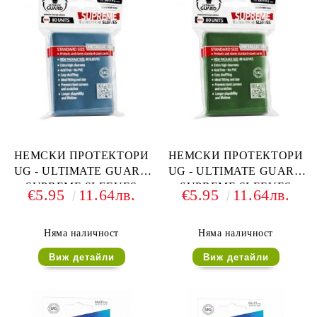
НЕМСКИ ПРОТЕКТОРИ
НЕМСКИ ПРОТЕКТОРИ
UG - ULTIMATE GUARD
UG - ULTIMATE GUARD
SUPREME SLEEVES
SUPREME SLEEVES
€5.95
11.64лв.
€5.95
11.64лв.
METALLIC 66x91 (63.5x88
METALLIC 66x91 (63.5x88
LCG) - 80 БР. СИНИ
LCG) - 80 БР. ЗЕЛЕНИ
Няма наличност
Няма наличност
Виж детайли
Виж детайли