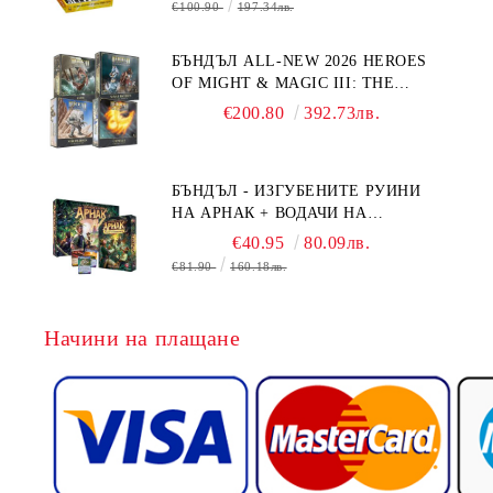
€100.90
197.34лв.
БЪНДЪЛ ALL-NEW 2026 HEROES
OF MIGHT & MAGIC III: THE
BOARD GAME EXPANSIONS -
€200.80
392.73лв.
CONFLUX + STRONGHOLD + COVE
+ NAVAL BATTLES
БЪНДЪЛ - ИЗГУБЕНИТЕ РУИНИ
НА АРНАК + ВОДАЧИ НА
ЕКСПЕДИЦИИ + ПРОМО КАРТИ
€40.95
80.09лв.
БЕЗПЛАТНО
€81.90
160.18лв.
Начини на плащане