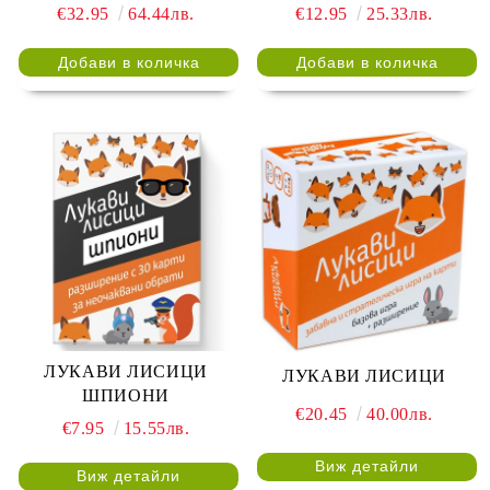
€32.95
64.44лв.
€12.95
25.33лв.
ЛУКАВИ ЛИСИЦИ
ЛУКАВИ ЛИСИЦИ
ШПИОНИ
€20.45
40.00лв.
€7.95
15.55лв.
Виж детайли
Виж детайли