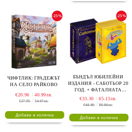
-25%
-25%
БЪНДЪЛ ЮБИЛЕЙНИ
ЧИФТЛИК: ГРАДЕЖЪТ
ИЗДАНИЯ - САБОТЬОР 20
НА СЕЛО РАЙКОВО
ГОД. + ФАТАЛНАТА
€20.96
40.99лв.
ШЕСТИЦА 30 ГОД.
€33.30
65.13лв.
€27.95
54.67лв.
€44.40
86.84лв.