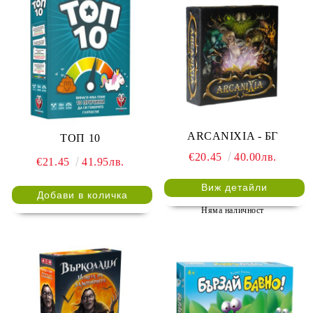
ARCANIXIA - БГ
ТОП 10
€20.45
40.00лв.
€21.45
41.95лв.
Виж детайли
Няма наличност