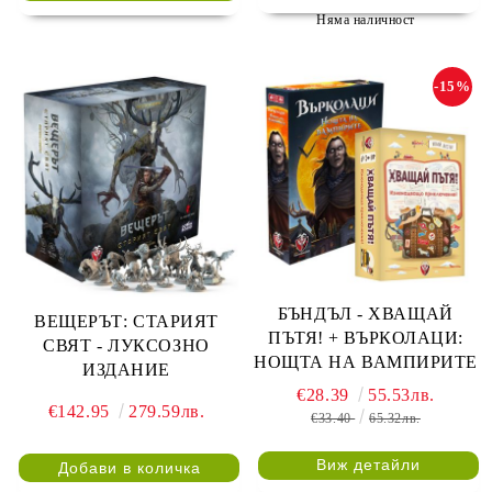
Няма наличност
-15%
БЪНДЪЛ - ХВАЩАЙ
ВЕЩЕРЪТ: СТАРИЯТ
ПЪТЯ! + ВЪРКОЛАЦИ:
СВЯТ - ЛУКСОЗНО
НОЩТА НА ВАМПИРИТЕ
ИЗДАНИЕ
€28.39
55.53лв.
€142.95
279.59лв.
€33.40
65.32лв.
Виж детайли