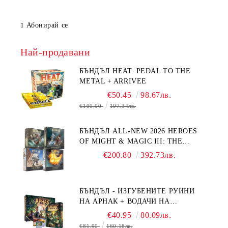
Абонирай се
Най-продавани
БЪНДЪЛ HEAT: PEDAL TO THE
METAL + ARRIVEE
€50.45
98.67лв.
€100.90
197.34лв.
БЪНДЪЛ ALL-NEW 2026 HEROES
OF MIGHT & MAGIC III: THE
BOARD GAME EXPANSIONS -
€200.80
392.73лв.
CONFLUX + STRONGHOLD + COVE
+ NAVAL BATTLES
БЪНДЪЛ - ИЗГУБЕНИТЕ РУИНИ
НА АРНАК + ВОДАЧИ НА
ЕКСПЕДИЦИИ + ПРОМО КАРТИ
€40.95
80.09лв.
БЕЗПЛАТНО
€81.90
160.18лв.