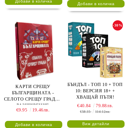
-30%
БЪНДЪЛ - ТОП 10 + ТОП
КАРТИ СРЕЩУ
10: ВЕРСИЯ 18+ +
БЪЛГАРЩИНАТА -
ХВАЩАЙ ПЪТЯ!
СЕЛОТО СРЕЩУ ГРАДА -
РАЗШИРЕНИЕ
€40.84
79.88лв.
€9.95
19.46лв.
€58.35
114.12лв.
Виж детайли