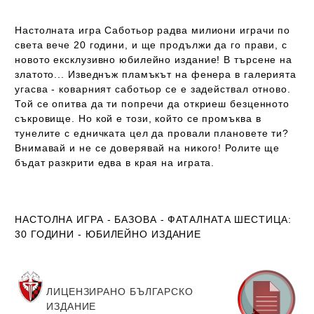
Настолната игра Саботьор радва милиони играчи по
света вече 20 години, и ще продължи да го прави, с
новото ексклузивно юбилейно издание! В търсене на
златото... Изведнъж пламъкът на фенера в галерията
угасва - коварният саботьор се е задействал отново.
Той се опитва да ти попречи да откриеш безценното
съкровище. Но кой е този, който се промъква в
тунелите с едничката цел да провали плановете ти?
Внимавай и не се доверявай на никого! Ролите ще
бъдат разкрити едва в края на играта.
НАСТОЛНА ИГРА - БАЗОВА - ФАТАЛНАТА ШЕСТИЦА:
30 ГОДИНИ - ЮБИЛЕЙНО ИЗДАНИЕ
ЛИЦЕНЗИРАНО БЪЛГАРСКО
ИЗДАНИЕ