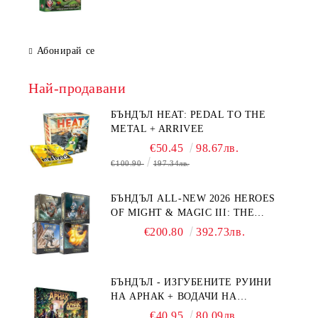
Абонирай се
Най-продавани
БЪНДЪЛ HEAT: PEDAL TO THE
METAL + ARRIVEE
€50.45
98.67лв.
€100.90
197.34лв.
БЪНДЪЛ ALL-NEW 2026 HEROES
OF MIGHT & MAGIC III: THE
BOARD GAME EXPANSIONS -
€200.80
392.73лв.
CONFLUX + STRONGHOLD + COVE
+ NAVAL BATTLES
БЪНДЪЛ - ИЗГУБЕНИТЕ РУИНИ
НА АРНАК + ВОДАЧИ НА
ЕКСПЕДИЦИИ + ПРОМО КАРТИ
€40.95
80.09лв.