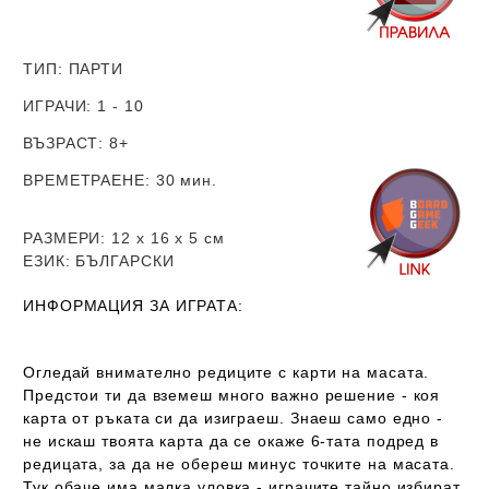
ТИП
: ПАРТИ
ИГРАЧИ
: 1 - 10
ВЪЗРАСТ
: 8+
ВРЕМЕТРАЕНЕ
: 30 мин.
РАЗМЕРИ
: 12 х 16 х 5
см
ЕЗИК
: БЪЛГАРСКИ
ИНФОРМАЦИЯ ЗА ИГРАТА:
Огледай внимателно редиците с карти на масата.
Предстои ти да вземеш много важно решение - коя
карта от ръката си да изиграеш. Знаеш само едно -
не искаш твоята карта да се окаже 6-тата подред в
редицата, за да не обереш минус точките на масата.
Тук обаче има малка уловка - играчите тайно избират