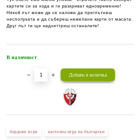
картите си за хода и ги разкриват едновременно!
Някой път може да се наложи да преглътнеш
несполуката и да събереш нежелани карти от масата.
Друг път ти ще надхиттриш останалите!
В наличност
Добави в желани
бордови игри
настолна игра на български