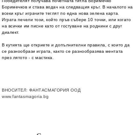
Победителят получава почетната титла Боримечко
Боримечков и става водач на следващия кръг. В началото на
всеки кръг играчите теглят по една нова зелена карта.
Играта печели този, който пръв събере 10 точки, или когато
на всички им писне като от гостуване на роднини с друг
диалект.
В кутията ще откриете и допълнителни правила, с които да
се разнообрази играта, както се разнообразява ментата
през лятото - с мастика.
ВНОСИТЕЛ
: ФАНТАСМАГОРИЯ ООД
www.fantasmagoria.bg