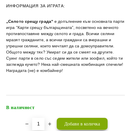
ИНФОРМАЦИЯ ЗА ИГРАТА:
„Селото срещу града“
е допълнение към основната парти
игра “Карти срещу българщината”, посветено на вечното
противпоставяне между селото и града. Всички селяни
мразят гражданите, а всички граждани са вчерашни и
утрешни селяни, които мечтаят да са домоуправители.
Общото между тях? Умират си да се смеят на другите.
Суинг парти в село със седем жители или зоофил, който ти
заглежда кучето? Нека най-смешната комбинация спечели!
Наградата (не) е комбайнер!
В наличност
Добави в желани