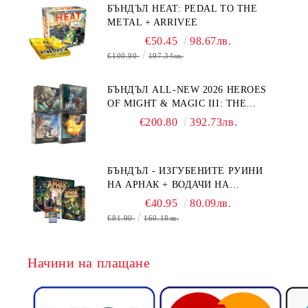
БЪНДЪЛ HEAT: PEDAL TO THE
METAL + ARRIVEE
€50.45
98.67лв.
€100.90
197.34лв.
БЪНДЪЛ ALL-NEW 2026 HEROES
OF MIGHT & MAGIC III: THE
BOARD GAME EXPANSIONS -
€200.80
392.73лв.
CONFLUX + STRONGHOLD + COVE
+ NAVAL BATTLES
БЪНДЪЛ - ИЗГУБЕНИТЕ РУИНИ
НА АРНАК + ВОДАЧИ НА
ЕКСПЕДИЦИИ + ПРОМО КАРТИ
€40.95
80.09лв.
БЕЗПЛАТНО
€81.90
160.18лв.
Начини на плащане