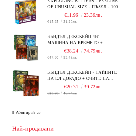
EXPLODING KITTENS - FEELINE
OF UNUSUAL SIZE - ПЪЗЕЛ - 1000
ЧАСТИ - ПРЕОЦЕНЕН - СРЕДНА
€11.96
23.39лв.
ПОВРЕДА НА КУТИЯТА
€15.95
31.20лв.
БЪНДЪЛ ДЕКСКЕЙП 4В1 -
МАШИНА НА ВРЕМЕТО +
БЯГСТВО ОТ АЛКАТРАЗ +
€38.24
74.79лв.
ТАЙНИТЕ НА ЕЛ ДОРАДО +
€47.80
93.49лв.
ОЧИТЕ НА ДРАКОНА
БЪНДЪЛ ДЕКСКЕЙП - ТАЙНИТЕ
НА ЕЛ ДОРАДО + ОЧИТЕ НА
ДРАКОНА
€20.31
39.72лв.
€23.90
46.74лв.
Абонирай се
Най-продавани