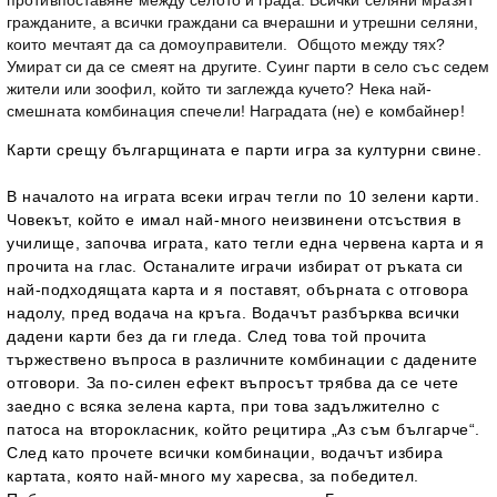
противпоставяне между селото и града. Всички селяни мразят
гражданите, а всички граждани са вчерашни и утрешни селяни,
които мечтаят да са домоуправители. Общото между тях?
Умират си да се смеят на другите. Суинг парти в село със седем
жители или зоофил, който ти заглежда кучето? Нека най-
смешната комбинация спечели! Наградата (не) е комбайнер!
Карти срещу българщината е парти игра за културни свине.
В началото на играта всеки играч тегли по 10 зелени карти.
Човекът, който е имал най-много неизвинени отсъствия в
училище, започва играта, като тегли една червена карта и я
прочита на глас. Останалите играчи избират от ръката си
най-подходящата карта и я поставят, обърната с отговора
надолу, пред водача на кръга. Водачът разбърква всички
дадени карти без да ги гледа. След това той прочита
тържествено въпроса в различните комбинации с дадените
отговори. За по-силен ефект въпросът трябва да се чете
заедно с всяка зелена карта, при това задължително с
патоса на второкласник, който рецитира „Аз съм българче“.
След като прочете всички комбинации, водачът избира
картата, която най-много му харесва, за победител.