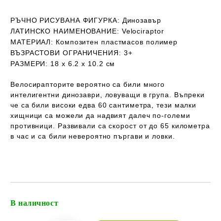
РЪЧНО РИСУВАНА ФИГУРКА:
Динозавър
ЛАТИНСКО НАИМЕНОВАНИЕ:
Velociraptor
МАТЕРИАЛ:
Композитен пластмасов полимер
ВЪЗРАСТОВИ ОГРАНИЧЕНИЯ:
3+
РАЗМЕРИ:
18 х 6.2 х 10.2 см
Велосирапторите вероятно са били много
интелигентни динозаври, ловуващи в група. Въпреки
че са били високи едва 60 сантиметра, тези малки
хищници са можели да надвият далеч по-големи
противници. Развивали са скорост от до 65 километра
в час и са били невероятно пъргави и ловки.
В наличност
Добави в желани