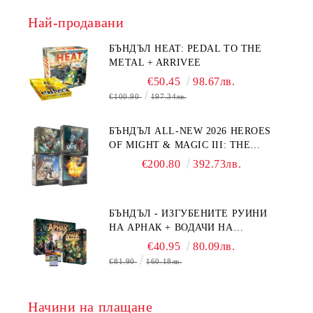
Най-продавани
БЪНДЪЛ HEAT: PEDAL TO THE
METAL + ARRIVEE
€50.45
98.67лв.
€100.90
197.34лв.
БЪНДЪЛ ALL-NEW 2026 HEROES
OF MIGHT & MAGIC III: THE
BOARD GAME EXPANSIONS -
€200.80
392.73лв.
CONFLUX + STRONGHOLD + COVE
+ NAVAL BATTLES
БЪНДЪЛ - ИЗГУБЕНИТЕ РУИНИ
НА АРНАК + ВОДАЧИ НА
ЕКСПЕДИЦИИ + ПРОМО КАРТИ
€40.95
80.09лв.
БЕЗПЛАТНО
€81.90
160.18лв.
Начини на плащане