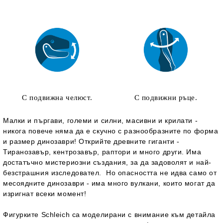
С подвижна челюст.
С подвижни ръце.
Малки и пъргави, големи и силни, масивни и крилати -
никога повече няма да е скучно с разнообразните по форма
и размер динозаври! Открийте древните гиганти -
Тиранозавър, кентрозавър, раптори и много други. Има
достатъчно мистериозни създания, за да задоволят и най-
безстрашния изследовател. Но опасността не идва само от
месоядните динозаври - има много вулкани, които могат да
изригнат всеки момент!
Фигурките Schleich са моделирани с внимание към детайла