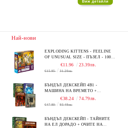
Виж детайли
Най-нови
EXPLODING KITTENS - FEELINE
OF UNUSUAL SIZE - ПЪЗЕЛ - 1000
ЧАСТИ - ПРЕОЦЕНЕН - СРЕДНА
€11.96
23.39лв.
ПОВРЕДА НА КУТИЯТА
€15.95
31.20лв.
БЪНДЪЛ ДЕКСКЕЙП 4В1 -
МАШИНА НА ВРЕМЕТО +
БЯГСТВО ОТ АЛКАТРАЗ +
€38.24
74.79лв.
ТАЙНИТЕ НА ЕЛ ДОРАДО +
€47.80
93.49лв.
ОЧИТЕ НА ДРАКОНА
БЪНДЪЛ ДЕКСКЕЙП - ТАЙНИТЕ
НА ЕЛ ДОРАДО + ОЧИТЕ НА