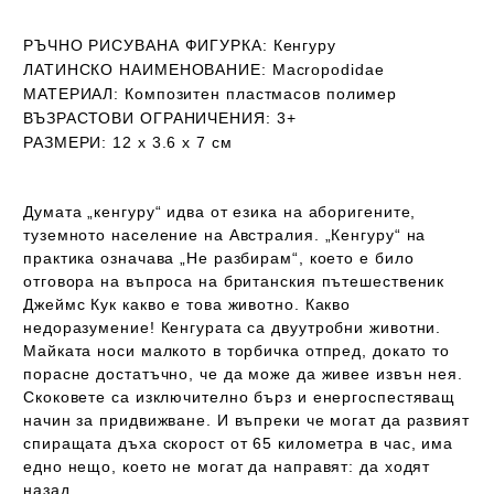
РЪЧНО РИСУВАНА ФИГУРКА:
Кенгуру
ЛАТИНСКО НАИМЕНОВАНИЕ:
Macropodidae
МАТЕРИАЛ:
Композитен пластмасов полимер
ВЪЗРАСТОВИ ОГРАНИЧЕНИЯ:
3+
РАЗМЕРИ
: 12 х 3.6 х 7 см
Думата „кенгуру“ идва от езика на аборигените,
туземното население на Австралия. „Кенгуру“ на
практика означава „Не разбирам“, което е било
отговора на въпроса на британския пътешественик
Джеймс Кук какво е това животно. Какво
недоразумение! Кенгурата са двуутробни животни.
Майката носи малкото в торбичка отпред, докато то
порасне достатъчно, че да може да живее извън нея.
Скоковете са изключително бърз и енергоспестяващ
начин за придвижване. И въпреки че могат да развият
спиращата дъха скорост от 65 километра в час, има
едно нещо, което не могат да направят: да ходят
назад.