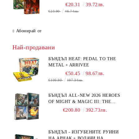
ДРАКОНА
€20.31
39.72лв.
€23.90
46.74лв.
Абонирай се
Най-продавани
БЪНДЪЛ HEAT: PEDAL TO THE
METAL + ARRIVEE
€50.45
98.67лв.
€100.90
197.34лв.
БЪНДЪЛ ALL-NEW 2026 HEROES
OF MIGHT & MAGIC III: THE
BOARD GAME EXPANSIONS -
€200.80
392.73лв.
CONFLUX + STRONGHOLD + COVE
+ NAVAL BATTLES
БЪНДЪЛ - ИЗГУБЕНИТЕ РУИНИ
НА АРНАК + ВОДАЧИ НА