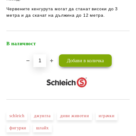
Червените кенгурута могат да станат високи до 3
метра и да скачат на дължина до 12 метра.
В наличност
Добави в желани
schleich
джунгла
диви животни
играчки
фигурки
шлайх