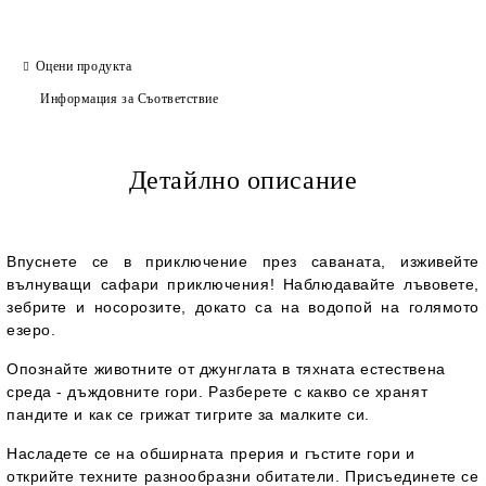
Оцени продукта
Информация за Съответствие
Детайлно описание
Впуснете се в приключение през саваната, изживейте
вълнуващи сафари приключения! Наблюдавайте лъвовете,
зебрите и носорозите, докато са на водопой на голямото
езеро.
Опознайте животните от джунглата в тяхната естествена
среда - дъждовните гори. Разберете с какво се хранят
пандите и как се грижат тигрите за малките си.
Насладете се на обширната прерия и гъстите гори и
открийте техните разнообразни обитатели. Присъединете се