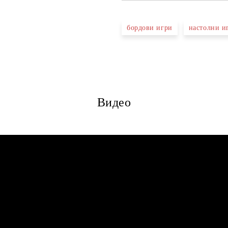
бордови игри
настолни и
Видео