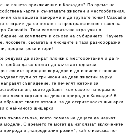
ме на вашето приключение в Каскадия? По време на
собствена карта и съчетавате животни и местообитания,
дения към вашата панорама и да трупате точки!
Cascadia
ите играчи да се потопят в пространствения пъзел на
игра
Cascadia
. Тази самостоятелна игра учи на
ъбиране на комплекти и основи на събирането. Научете
те, лосовете, сьомгата и лисиците в тази разнообразна
ни, прерии, реки и гори!
се редуват да избират плочки с местообитания и да ги
Те трябва да се опитат да съчетаят еднакви
ирят своите природни коридори и да спечелят повече
ъздават групи от три икони на диви животни върху
 направят съвпадение, те печелят жетони за
естообитания, които добавят към своето панорамно
 своя лична картина на дивата природа в Каскадия! В
чи обръщат своите жетони, за да открият колко шишарки
ози с най-много шишарки!
та първа стъпка, която помага на децата да научат
а модели. С времето те могат да използват включените
та природа в „напредналия режим“, който изисква по-