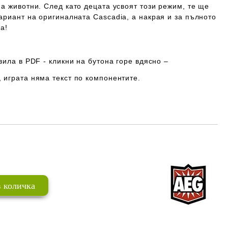
а животни. След като децата усвоят този режим, те ще
вариант на оригиналната
Cascadia
, а накрая и за пълното
а!
вила в PDF - кликни на бутона горе вдясно –
, играта
няма
текст по компонентите.
Добави в желани