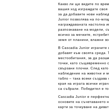
Какво ли ще видите по вре
вашия ход изграждате своя 
за да добавите нови наблю
Junior
позволява на по-млад
награждаваната настолна 
разпознаване на модели, с
всичко за мечките, ястреби
земя от планини, влажни зо
В
Cascadia Junior
играчите 
добавят към своята среда. 
местообитания, за да разш
точки, като същевременно с
свързани плочки. След като
наблюдение на животни и м
табло – така всеки създава
края на играта всички игра
са събрали. Победител е т
Cascadia Junior
е перфектна
основите на съчетаването н
карти за точкуване на дива