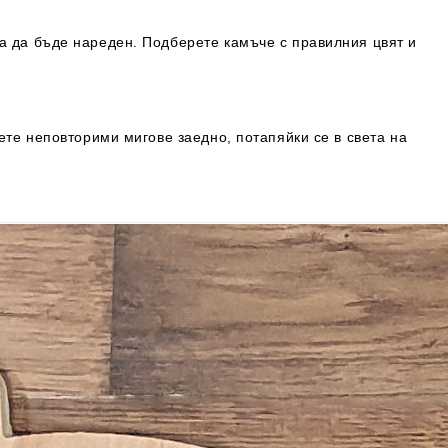
а да бъде нареден. Подберете камъче с правилния цвят и
ете неповторими мигове заедно, потапяйки се в света на