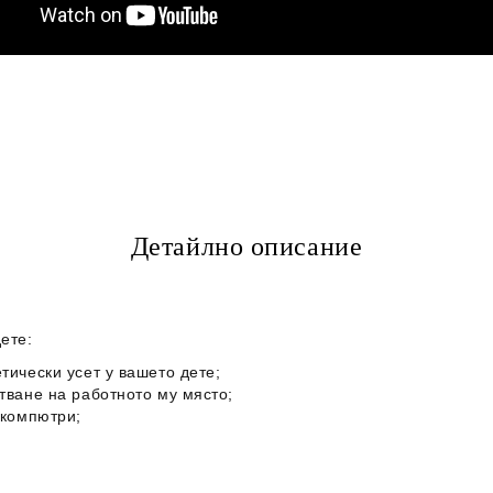
Детайлно описание
ете:
тически усет у вашето дете;
тване на работното му място;
 компютри;