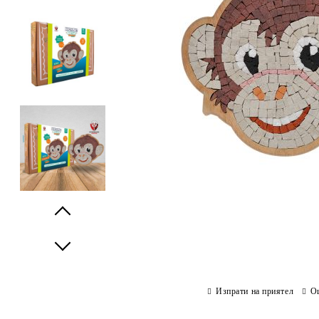
Prev
Next
Изпрати на приятел
О