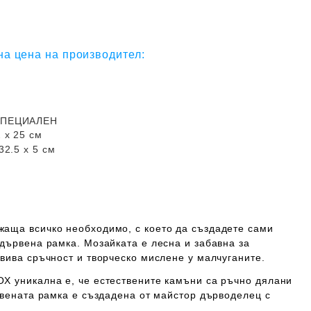
а цена на производител:
СПЕЦИАЛЕН
2
х 25 см
32.5 х 5 см
аща всичко необходимо, с което да създадете сами
дървена рамка. Мозайката е лесна и забавна за
вива сръчност и творческо мислене у малчуганите.
X уникална е, че естествените камъни са ръчно дялани
рвената рамка е създадена от майстор дърводелец с