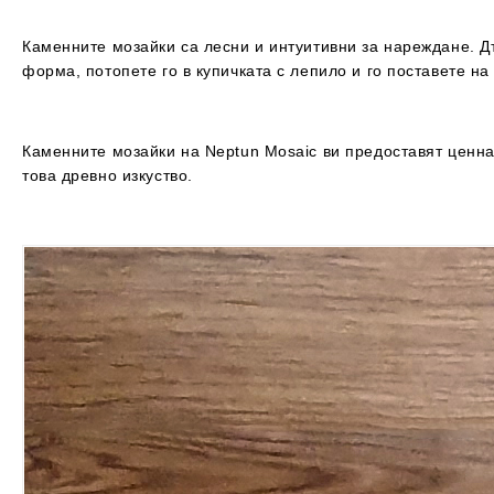
Каменните мозайки са лесни и интуитивни за нареждане. 
форма, потопете го в купичката с лепило и го поставете н
Каменните мозайки на Neptun Mosaic ви предоставят ценнат
това древно изкуство.