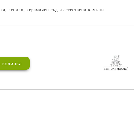
ка, лепило, керамичен съд и естествени камъни.
Добави в желани