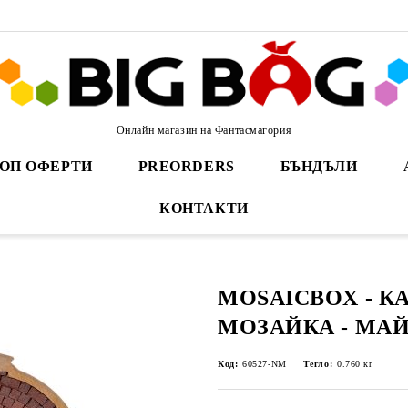
Онлайн магазин на Фантасмагория
ОП ОФЕРТИ
PREORDERS
БЪНДЪЛИ
КОНТАКТИ
MOSAICBOX - 
МОЗАЙКА - МА
Код:
60527-NM
Тегло:
0.760
кг