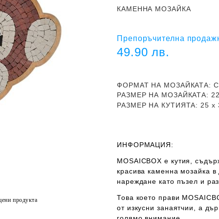
КАМЕННА МОЗАЙКА
Препоръчителна продажн
49.90 лв.
ФОРМАТ НА МОЗАЙКАТА
: 
РАЗМЕР НА МОЗАЙКАТА
: 2
РАЗМЕР НА КУТИЯТА:
25
х 
ИНФОРМАЦИЯ:
MOSAICBOX е кутия, съдърж
красива каменна мозайка в 
нареждане като пъзел и раз
Това което прави MOSAICBO
цени продукта
от изкусни занаятчии, а дъ
голямо внимание.