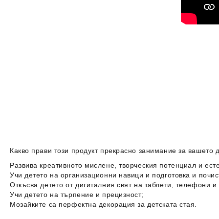
Какво прави този продукт прекрасно занимание за вашето д
Развива креативното мислене, творческия потенциал и есте
Учи детето на организационни навици и подготовка и почис
Откъсва детето от дигиталния свят на таблети, телефони и
Учи детето на търпение и прецизност;
Мозайките са перфектна декорация за детската стая.