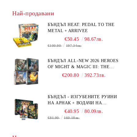
Най-продавани
БЪНДЪЛ HEAT: PEDAL TO THE
METAL + ARRIVEE
€50.45
98.67лв.
€100.90
197.34лв.
БЪНДЪЛ ALL-NEW 2026 HEROES
OF MIGHT & MAGIC III: THE
BOARD GAME EXPANSIONS -
€200.80
392.73лв.
CONFLUX + STRONGHOLD + COVE
+ NAVAL BATTLES
БЪНДЪЛ - ИЗГУБЕНИТЕ РУИНИ
НА АРНАК + ВОДАЧИ НА
ЕКСПЕДИЦИИ + ПРОМО КАРТИ
€40.95
80.09лв.
БЕЗПЛАТНО
€81.90
160.18лв.