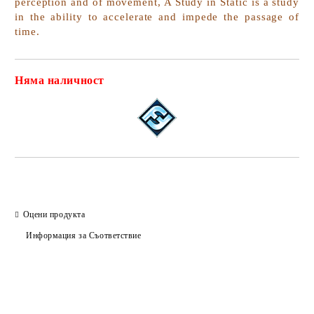
perception and of movement, A Study in Static is a study
in the ability to accelerate and impede the passage of
time.
Няма наличност
Добави в желани
Оцени продукта
Информация за Съответствие