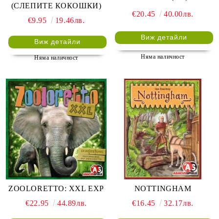
(СЛЕПИТЕ КОКОШКИ)
€20.45
40.00лв.
€9.95
19.46лв.
Виж детайли
Виж детайли
Няма наличност
Няма наличност
ZOOLORETTO: XXL EXP
NOTTINGHAM
€22.95
44.89лв.
€16.45
32.17лв.