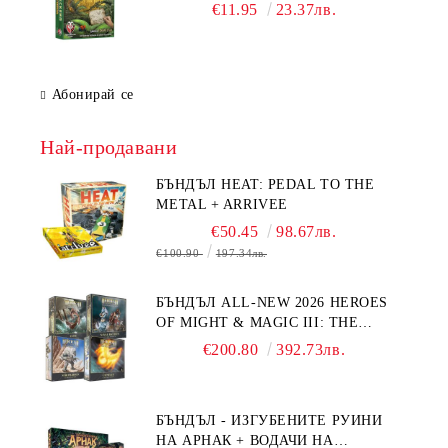
€11.95
23.37лв.
Абонирай се
Най-продавани
БЪНДЪЛ HEAT: PEDAL TO THE
METAL + ARRIVEE
€50.45
98.67лв.
€100.90
197.34лв.
БЪНДЪЛ ALL-NEW 2026 HEROES
OF MIGHT & MAGIC III: THE
BOARD GAME EXPANSIONS -
€200.80
392.73лв.
CONFLUX + STRONGHOLD + COVE
+ NAVAL BATTLES
БЪНДЪЛ - ИЗГУБЕНИТЕ РУИНИ
НА АРНАК + ВОДАЧИ НА