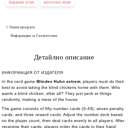
бордови игри
настолни игри
Оцени продукта
Информация за Съответствие
Детайлно описание
ИНФОРМАЦИЯ ОТ ИЗДАТЕЛЯ:
In the card game
Blindes Huhn extrem
, players must do their
best to avoid taking the blind chickens home with them. Who
wants a blind chicken, after all? They just peck at things
randomly, making a mess of the house.
The game consists of fifty number cards (0-49), seven penalty
cards, and three reward cards. Adjust the number deck based
on the player count, then deal cards evenly to all players. After
receiving their cards, players order the cards in their hand