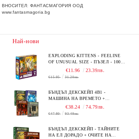
ВНОСИТЕЛ
: ФАНТАСМАГОРИЯ ООД
www.fantasmagoria.bg
Най-нови
EXPLODING KITTENS - FEELINE
OF UNUSUAL SIZE - ПЪЗЕЛ - 1000
ЧАСТИ - ПРЕОЦЕНЕН - СРЕДНА
€11.96
23.39лв.
ПОВРЕДА НА КУТИЯТА
€15.95
31.20лв.
БЪНДЪЛ ДЕКСКЕЙП 4В1 -
МАШИНА НА ВРЕМЕТО +
БЯГСТВО ОТ АЛКАТРАЗ +
€38.24
74.79лв.
ТАЙНИТЕ НА ЕЛ ДОРАДО +
€47.80
93.49лв.
ОЧИТЕ НА ДРАКОНА
БЪНДЪЛ ДЕКСКЕЙП - ТАЙНИТЕ
НА ЕЛ ДОРАДО + ОЧИТЕ НА