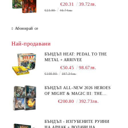
ДРАКОНА
€20.31
39.72лв.
€23.90
46.74лв.
Абонирай се
Най-продавани
БЪНДЪЛ HEAT: PEDAL TO THE
METAL + ARRIVEE
€50.45
98.67лв.
€100.90
197.34лв.
БЪНДЪЛ ALL-NEW 2026 HEROES
OF MIGHT & MAGIC III: THE
BOARD GAME EXPANSIONS -
€200.80
392.73лв.
CONFLUX + STRONGHOLD + COVE
+ NAVAL BATTLES
БЪНДЪЛ - ИЗГУБЕНИТЕ РУИНИ
НА АРНАК + ВОДАЧИ НА