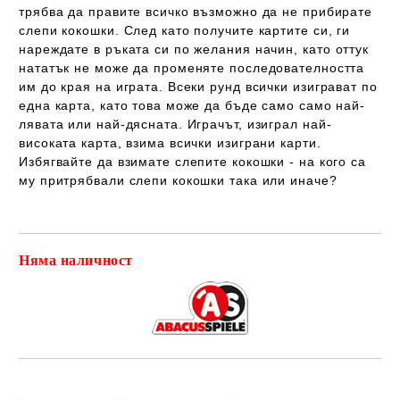
трябва да правите всичко възможно да не прибирате
слепи кокошки. След като получите картите си, ги
нареждате в ръката си по желания начин, като
оттук
нататък не може да променяте последователността
им до края на играта. Всеки рунд всички изиграват по
една карта, като това може да бъде само само най-
лявата или най-дясната. Играчът, изиграл най-
високата карта, взима всички изиграни карти.
Избягвайте да взимате слепите кокошки - на кого са
му притрябвали слепи кокошки така или иначе?
Няма наличност
Добави в желани