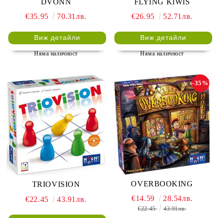
DVONN
FLYING KIWIS
€35.95
70.31лв.
€26.95
52.71лв.
Виж детайли
Виж детайли
Няма наличност
Няма наличност
-35%
OVERBOOKING
TRIOVISION
€14.59
28.54лв.
€22.45
43.91лв.
€22.45
43.91лв.