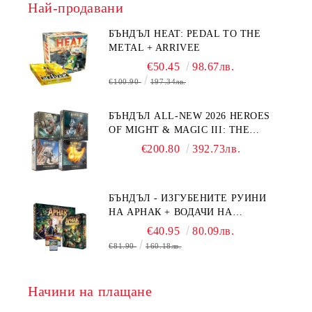
Най-продавани
БЪНДЪЛ HEAT: PEDAL TO THE
METAL + ARRIVEE
€50.45
98.67лв.
€100.90
197.34лв.
БЪНДЪЛ ALL-NEW 2026 HEROES
OF MIGHT & MAGIC III: THE
BOARD GAME EXPANSIONS -
€200.80
392.73лв.
CONFLUX + STRONGHOLD + COVE
+ NAVAL BATTLES
БЪНДЪЛ - ИЗГУБЕНИТЕ РУИНИ
НА АРНАК + ВОДАЧИ НА
ЕКСПЕДИЦИИ + ПРОМО КАРТИ
€40.95
80.09лв.
БЕЗПЛАТНО
€81.90
160.18лв.
Начини на плащане