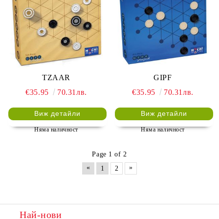
TZAAR
GIPF
€35.95
70.31лв.
€35.95
70.31лв.
Виж детайли
Виж детайли
Няма наличност
Няма наличност
Page 1 of 2
«
»
1
2
Най-нови