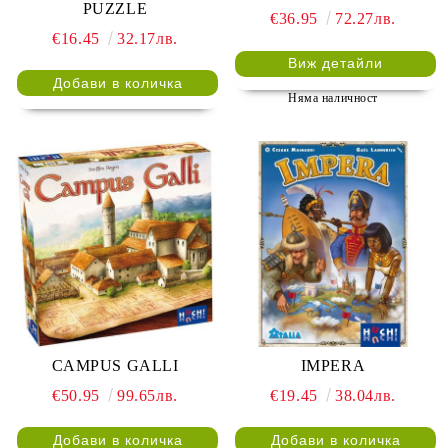
PUZZLE
€36.95
72.27лв.
€16.45
32.17лв.
Виж детайли
Няма наличност
CAMPUS GALLI
IMPERA
€50.95
99.65лв.
€19.45
38.04лв.