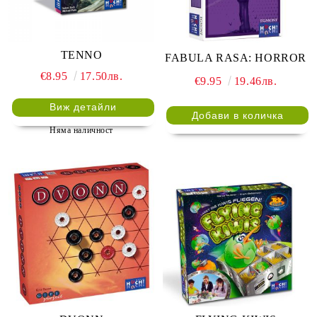
TENNO
FABULA RASA: HORROR
€8.95
17.50лв.
€9.95
19.46лв.
Виж детайли
Няма наличност