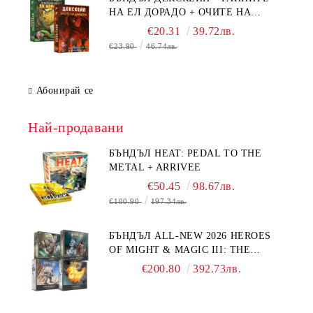
НА ЕЛ ДОРАДО + ОЧИТЕ НА
ДРАКОНА
€20.31
39.72лв.
€23.90
46.74лв.
Абонирай се
Най-продавани
БЪНДЪЛ HEAT: PEDAL TO THE
METAL + ARRIVEE
€50.45
98.67лв.
€100.90
197.34лв.
БЪНДЪЛ ALL-NEW 2026 HEROES
OF MIGHT & MAGIC III: THE
BOARD GAME EXPANSIONS -
€200.80
392.73лв.
CONFLUX + STRONGHOLD + COVE
+ NAVAL BATTLES