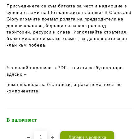
Присъединете се към битката за чест и надмощие в
суровите земи на Шотландските планини! В
Clans and
Glory
играчите поемат ролята на предводители на
древни кланове, борещи се за контрол над
територии, ресурси и слава. Използвайте стратегия,
бързо мислене и малко късмет, за да поведете своя
клан към победа.
*за онлайн правила в PDF - кликни на бутона горе
вдясно –
няма правила на български
, играта
няма
текст по
компонентите.
В наличност
Добави в желани