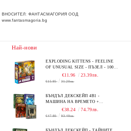
ВНОСИТЕЛ
: ФАНТАСМАГОРИЯ ООД
www.fantasmagoria.bg
Най-нови
EXPLODING KITTENS - FEELINE
OF UNUSUAL SIZE - ПЪЗЕЛ - 1000
ЧАСТИ - ПРЕОЦЕНЕН - СРЕДНА
€11.96
23.39лв.
ПОВРЕДА НА КУТИЯТА
€15.95
31.20лв.
БЪНДЪЛ ДЕКСКЕЙП 4В1 -
МАШИНА НА ВРЕМЕТО +
БЯГСТВО ОТ АЛКАТРАЗ +
€38.24
74.79лв.
ТАЙНИТЕ НА ЕЛ ДОРАДО +
€47.80
93.49лв.
ОЧИТЕ НА ДРАКОНА
БЪНДЪЛ ДЕКСКЕЙП - ТАЙНИТЕ