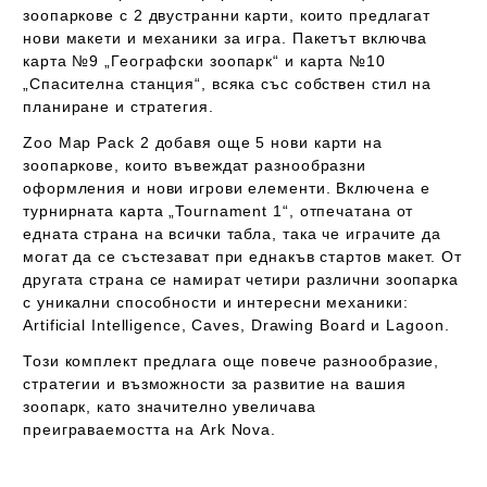
зоопаркове с 2 двустранни карти, които предлагат
нови макети и механики за игра. Пакетът включва
карта №9 „Географски зоопарк“ и карта №10
„Спасителна станция“, всяка със собствен стил на
планиране и стратегия.
Zoo Map Pack 2
добавя още 5 нови карти на
зоопаркове, които въвеждат разнообразни
оформления и нови игрови елементи. Включена е
турнирната карта „Tournament 1“, отпечатана от
едната страна на всички табла, така че играчите да
могат да се състезават при еднакъв стартов макет. От
другата страна се намират четири различни зоопарка
с уникални способности и интересни механики:
Artificial Intelligence, Caves, Drawing Board и Lagoon.
Този комплект предлага още повече разнообразие,
стратегии и възможности за развитие на вашия
зоопарк, като значително увеличава
преиграваемостта на Ark Nova.