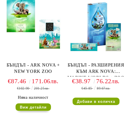
БЪНДЪЛ - ARK NOVA +
БЪНДЪЛ - РАЗШИРЕНИЯ
NEW YORK ZOO
КЪМ ARK NOVA:
MARINE WORLDS + ZOO
€87.46
171.06лв.
€38.97
76.22лв.
MAP PACKS 1 + 2
€102.90
201.25лв.
€45.85
89.67лв.
Няма наличност
Виж детайли