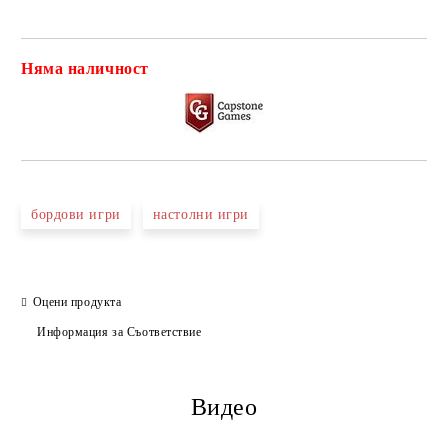
Няма наличност
Добави в желани
бордови игри
настолни игри
Оцени продукта
Информация за Съответствие
Видео