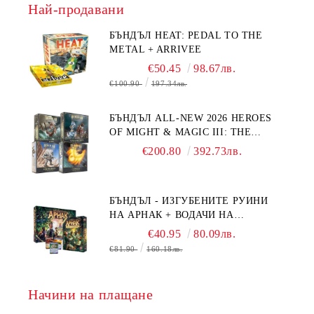
Най-продавани
БЪНДЪЛ HEAT: PEDAL TO THE
METAL + ARRIVEE
€50.45
98.67лв.
€100.90
197.34лв.
БЪНДЪЛ ALL-NEW 2026 HEROES
OF MIGHT & MAGIC III: THE
BOARD GAME EXPANSIONS -
€200.80
392.73лв.
CONFLUX + STRONGHOLD + COVE
+ NAVAL BATTLES
БЪНДЪЛ - ИЗГУБЕНИТЕ РУИНИ
НА АРНАК + ВОДАЧИ НА
ЕКСПЕДИЦИИ + ПРОМО КАРТИ
€40.95
80.09лв.
БЕЗПЛАТНО
€81.90
160.18лв.
Начини на плащане