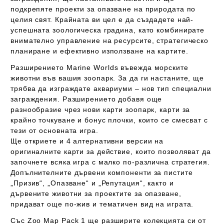
подкрепяте проекти за опазване на природата по
целия свят. Крайната ви цел е да създадете най-
успешната зоологическа градина, като комбинирате
внимателно управление на ресурсите, стратегическо
планиране и ефективно използване на картите.
Разширението
Marine Worlds
въвежда морските
животни във вашия зоопарк. За да ги настаните, ще
трябва да изграждате аквариуми – нов тип специални
заграждения. Разширението добавя още
разнообразие чрез нови карти зоопарк, карти за
крайно точкуване и бонус плочки, които се смесват с
тези от основната игра.
Ще откриете и 4 алтернативни версии на
оригиналните карти за действие, които позволяват да
започнете всяка игра с малко по-различна стратегия.
Допълнителните дървени компоненти за пистите
„Призив“, „Опазване“ и „Репутация“, както и
дървените животни за проектите за опазване,
придават още по-жив и тематичен вид на играта.
Със
Zoo Map Pack 1
ще разширите колекцията си от