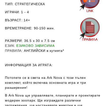
ТИП
: СТРАТЕГИЧЕСКА
ИГРАЧИ
: 1 - 4
ВЪЗРАСТ
: 14+
ВРЕМЕТРАЕНЕ
: 90-150 мин.
РАЗМЕРИ
: 36.5 х 30
х 7.5
см
ЕЗИК
:
ЕЗИКОВО ЗАВИСИМА
ПРАВИЛА
:
АНГЛИЙСКИ в кутията*
ИНФОРМАЦИЯ ЗА ИГРАТА:
Потопете се в света на Ark Nova с този пълен
комплект, който включва основната игра и три
разширения!
В
Ark Nova
ще управлявате, планирате и проектирате
модерен зоопарк. Ще изграждате различни
заграждения, ще настанявате животни и ще