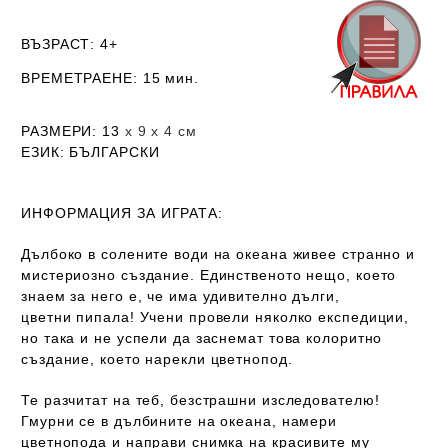
ВЪЗРАСТ
: 4+
ВРЕМЕТРАЕНЕ
: 15 мин.
РАЗМЕРИ
: 13
х 9 х 4 см
ЕЗИК
: БЪЛГАРСКИ
ИНФОРМАЦИЯ ЗА ИГРАТА:
Дълбоко в солените води на океана живее странно и
мистериозно създание. Единственото нещо, което
знаем за него е, че има удивително дълги,
цветни пипала! Учени провели няколко експедиции,
но така и не успели да заснемат това колоритно
създание, което нарекли цветнопод.
Те разчитат на теб, безстрашни изследователю!
Гмурни се в дълбините на океана, намери
цветнопода и направи снимка на красивите му