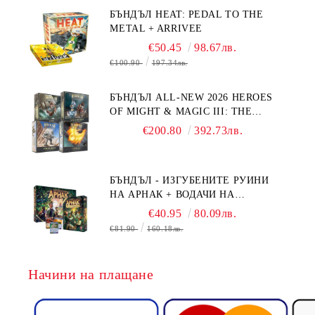
БЪНДЪЛ HEAT: PEDAL TO THE
METAL + ARRIVEE
€50.45
98.67лв.
€100.90
197.34лв.
БЪНДЪЛ ALL-NEW 2026 HEROES
OF MIGHT & MAGIC III: THE
BOARD GAME EXPANSIONS -
€200.80
392.73лв.
CONFLUX + STRONGHOLD + COVE
+ NAVAL BATTLES
БЪНДЪЛ - ИЗГУБЕНИТЕ РУИНИ
НА АРНАК + ВОДАЧИ НА
ЕКСПЕДИЦИИ + ПРОМО КАРТИ
€40.95
80.09лв.
БЕЗПЛАТНО
€81.90
160.18лв.
Начини на плащане