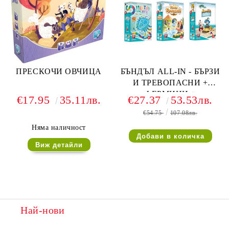
ПРЕСКОЧИ ОВЧИЦА
БЪНДЪЛ ALL-IN - БЪРЗИ
И ТРЕВОПАСНИ +
ФЕРМИНИ +
€17.95
35.11лв.
€27.37
53.53лв.
ЦВЕТНОПОД + НИЛИ
€54.75
107.08лв.
КРОКОДИЛИ + МАЛКИ
БИТКИ
Няма наличност
Виж детайли
Най-нови