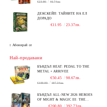
€23.90
46.74лв.
ДЕКСКЕЙП: ТАЙНИТЕ НА ЕЛ
ДОРАДО
€11.95
23.37лв.
Абонирай се
Най-продавани
БЪНДЪЛ HEAT: PEDAL TO THE
METAL + ARRIVEE
€50.45
98.67лв.
€100.90
197.34лв.
БЪНДЪЛ ALL-NEW 2026 HEROES
OF MIGHT & MAGIC III: THE
BOARD GAME EXPANSIONS -
€200.80
392.73лв.