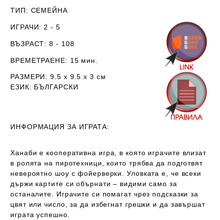
ТИП
: СЕМЕЙНА
ИГРАЧИ
: 2 - 5
ВЪЗРАСТ
: 8 - 108
ВРЕМЕТРАЕНЕ
: 15 мин.
РАЗМЕРИ
: 9.5 х 9.5 х 3
см
ЕЗИК
: БЪЛГАРСКИ
ИНФОРМАЦИЯ ЗА ИГРАТА:
Ханаби
е кооперативна игра, в която играчите влизат
в ролята на пиротехници, които трябва да подготвят
невероятно шоу с фойерверки. Уловката е, че всеки
държи картите си обърнати – видими само за
останалите. Играчите си помагат чрез подсказки за
цвят или число, за да избегнат грешки и да завършат
играта успешно.