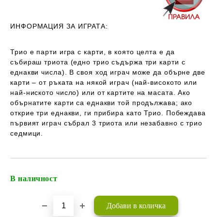
ИНФОРМАЦИЯ ЗА ИГРАТА:
Трио
е парти игра с карти, в която целта е да
събираш триота (едно трио съдържа три карти с
еднакви числа). В своя ход играч може да обърне две
карти – от ръката на някой играч (най-високото или
най-ниското число) или от картите на масата. Ако
обърнатите карти са еднакви той продължава; ако
открие три еднакви, ги прибира като Трио. Побеждава
първият играч събрал 3 триота или незабавно с трио
седмици.
В наличност
Добави в желани