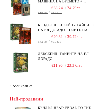
МАШИНА НА ВРЕМЕТО +
БЯГСТВО ОТ АЛКАТРАЗ +
€38.24
74.79лв.
ТАЙНИТЕ НА ЕЛ ДОРАДО +
€47.80
93.49лв.
ОЧИТЕ НА ДРАКОНА
БЪНДЪЛ ДЕКСКЕЙП - ТАЙНИТЕ
НА ЕЛ ДОРАДО + ОЧИТЕ НА
ДРАКОНА
€20.31
39.72лв.
€23.90
46.74лв.
ДЕКСКЕЙП: ТАЙНИТЕ НА ЕЛ
ДОРАДО
€11.95
23.37лв.
Абонирай се
Най-продавани
БЪНДЪЛ HEAT: PEDAL TO THE