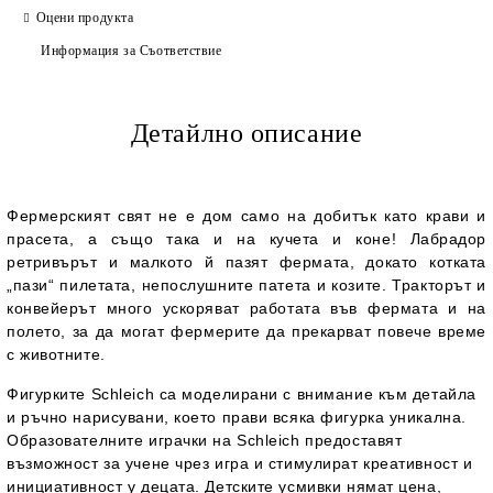
Оцени продукта
Информация за Съответствие
Детайлно описание
Фермерският свят не е дом само на добитък като крави и
прасета, а също така и на кучета и коне! Лабрадор
ретривърът и малкото й пазят фермата, докато котката
„пази“ пилетата, непослушните патета и козите. Тракторът и
конвейерът много ускоряват работата във фермата и на
полето, за да могат фермерите да прекарват повече време
с животните.
Фигурките Schleich са моделирани с внимание към детайла
и ръчно нарисувани, което прави всяка фигурка уникална.
Образователните играчки на Schleich предоставят
възможност за учене чрез игра и стимулират креативност и
инициативност у децата. Детските усмивки нямат цена,