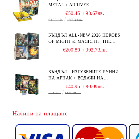
METAL + ARRIVEE
€50.45
98.67лв.
€100.90
197.34лв.
БЪНДЪЛ ALL-NEW 2026 HEROES
OF MIGHT & MAGIC III: THE
BOARD GAME EXPANSIONS -
€200.80
392.73лв.
CONFLUX + STRONGHOLD + COVE
+ NAVAL BATTLES
БЪНДЪЛ - ИЗГУБЕНИТЕ РУИНИ
НА АРНАК + ВОДАЧИ НА
ЕКСПЕДИЦИИ + ПРОМО КАРТИ
€40.95
80.09лв.
БЕЗПЛАТНО
€81.90
160.18лв.
Начини на плащане