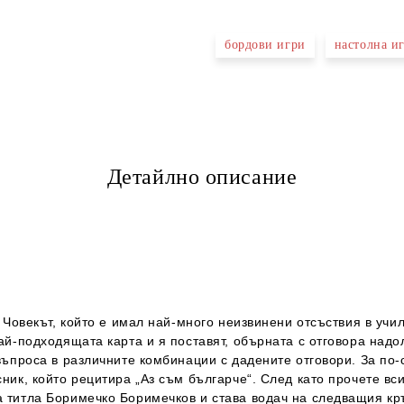
бордови игри
настолна иг
Детайлно описание
.
. Човекът, който е имал най-много неизвинени отсъствия в учил
най-подходящата карта и я поставят, обърната с отговора надо
 въпроса в различните комбинации с дадените отговори. За по-
сник, който рецитира „Аз съм българче“. След като прочете вс
 титла Боримечко Боримечков и става водач на следващия кръг