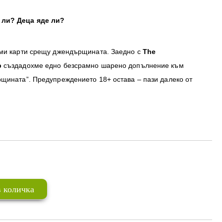
 ли? Деца яде ли?
ими карти срещу джендърщината. Заедно с
The
p
създадохме едно безсрамно шарено допълнение към
рщината”. Предупреждението 18+ остава – пази далеко от
Добави в желани