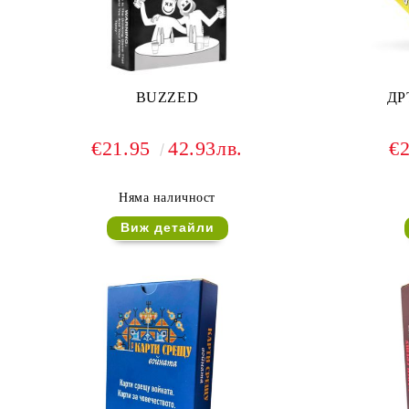
BUZZED
ДР
€21.95
42.93лв.
€
Няма наличност
Виж детайли