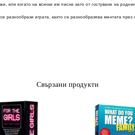
ки, или когато на всички им писне като от гостуване на роднин
се разнообрази играта, както се разнообразява ментата през л
Свързани продукти