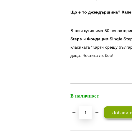
Що е то джендърщина? Хапе
В тази кутия има 50 неповтор
Steps
и
Фондация Single Ste
класиката “Карти срещу бълга
деца. Честита любов!
В наличност