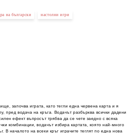
ра на български
настолни игри
ище, започва играта, като тегли една червена карта и я
лу, пред водача на кръга. Водачът разбърква всички дадени
силен ефект въпросът трябва да се чете заедно с всяка
ички комбинации, водачът избира картата, която най-много
. В началото на всеки кръг играчите теглят по една нова