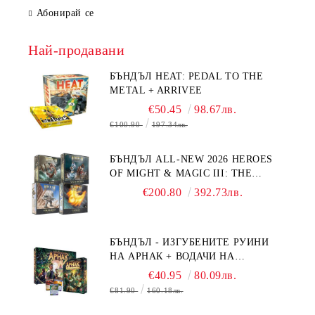
Абонирай се
Най-продавани
БЪНДЪЛ HEAT: PEDAL TO THE
METAL + ARRIVEE
€50.45
98.67лв.
€100.90
197.34лв.
БЪНДЪЛ ALL-NEW 2026 HEROES
OF MIGHT & MAGIC III: THE
BOARD GAME EXPANSIONS -
€200.80
392.73лв.
CONFLUX + STRONGHOLD + COVE
+ NAVAL BATTLES
БЪНДЪЛ - ИЗГУБЕНИТЕ РУИНИ
НА АРНАК + ВОДАЧИ НА
ЕКСПЕДИЦИИ + ПРОМО КАРТИ
€40.95
80.09лв.
БЕЗПЛАТНО
€81.90
160.18лв.