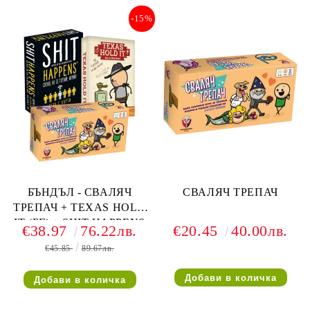
-15%
БЪНДЪЛ - СВАЛЯЧ
СВАЛЯЧ ТРЕПАЧ
ТРЕПАЧ + TEXAS HOLD
IT (БГ) + SHIT HAPPENS
€38.97
76.22лв.
€20.45
40.00лв.
(БГ)
€45.85
89.67лв.