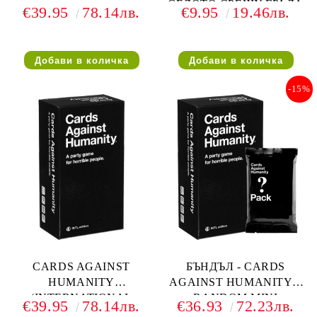
СЕЛОТО СРЕЩУ ГРАДА
€39.95
78.14лв.
€9.95
19.46лв.
- РАЗШИРЕНИЕ
-15%
CARDS AGAINST
БЪНДЪЛ - CARDS
HUMANITY
AGAINST HUMANITY +
(INTERNATIONAL
RANDOM MINI
€39.95
78.14лв.
€36.93
72.23лв.
EDITION)
EXPANSION