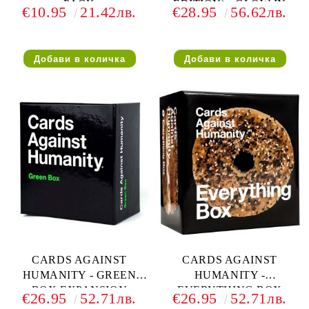
PACK
EDITION) - GLOW IN
€10.95
21.42лв.
€28.95
56.62лв.
THE DARK BOX
CARDS AGAINST
CARDS AGAINST
HUMANITY - GREEN
HUMANITY -
BOX EXPANSION
EVERYTHING BOX
€26.95
52.71лв.
€26.95
52.71лв.
EXPANSION