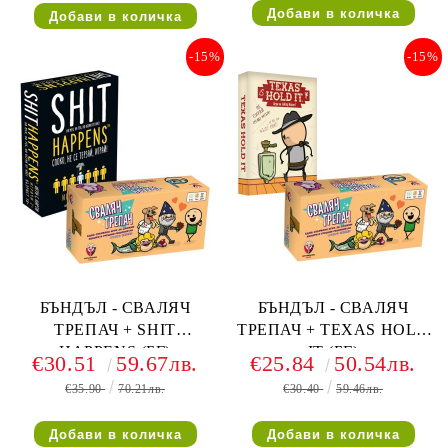
-15%
-15%
БЪНДЪЛ - СВАЛЯЧ
БЪНДЪЛ - СВАЛЯЧ
ТРЕПАЧ + SHIT
ТРЕПАЧ + TEXAS HOLD
HAPPENS (БГ)
IT (БГ)
€30.51
59.67лв.
€25.84
50.54лв.
€35.90
70.21лв.
€30.40
59.46лв.