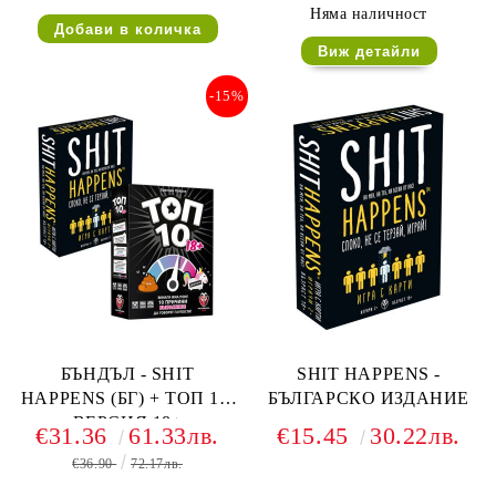
Няма наличност
Виж детайли
-15%
БЪНДЪЛ - SHIT
SHIT HAPPENS -
HAPPENS (БГ) + ТОП 10:
БЪЛГАРСКО ИЗДАНИЕ
ВЕРСИЯ 18+
€31.36
61.33лв.
€15.45
30.22лв.
€36.90
72.17лв.