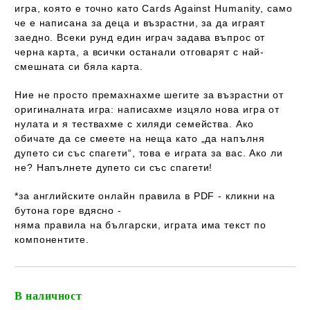
игра, която е точно като Cards Against Humanity, само
че е написана за деца и възрастни, за да играят
заедно. Всеки рунд един играч задава въпрос от
черна карта, а всички останали отговарят с най-
смешната си бяла карта.
Ние не просто премахнахме шегите за възрастни от
оригиналната игра: написахме изцяло нова игра от
нулата и я тествахме с хиляди семейства. Ако
обичате да се смеете на неща като „да напълня
дупето си със спагети“, това е играта за вас. Ако ли
не? Напълнете дупето си със спагети!
*за английските онлайн правила в PDF - кликни на
бутона горе вдясно -
няма правила на български
, играта
има
текст
по
компонентите.
В наличност
Добави в желани