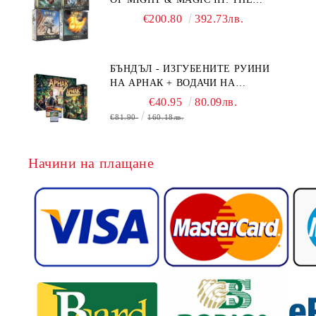
BOARD GAME EXPANSIONS -
€200.80
392.73лв.
CONFLUX + STRONGHOLD + COVE
+ NAVAL BATTLES
БЪНДЪЛ - ИЗГУБЕНИТЕ РУИНИ
НА АРНАК + ВОДАЧИ НА
ЕКСПЕДИЦИИ + ПРОМО КАРТИ
€40.95
80.09лв.
БЕЗПЛАТНО
€81.90
160.18лв.
Начини на плащане