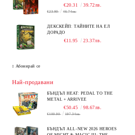
ДРАКОНА
€20.31
39.72лв.
€23.90
46.74лв.
ДЕКСКЕЙП: ТАЙНИТЕ НА ЕЛ
ДОРАДО
€11.95
23.37лв.
Абонирай се
Най-продавани
БЪНДЪЛ HEAT: PEDAL TO THE
METAL + ARRIVEE
€50.45
98.67лв.
€100.90
197.34лв.
БЪНДЪЛ ALL-NEW 2026 HEROES
OF MIGHT & MAGIC III: THE