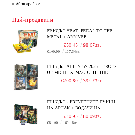
Абонирай се
Най-продавани
БЪНДЪЛ HEAT: PEDAL TO THE
METAL + ARRIVEE
€50.45
98.67лв.
€100.90
197.34лв.
БЪНДЪЛ ALL-NEW 2026 HEROES
OF MIGHT & MAGIC III: THE
BOARD GAME EXPANSIONS -
€200.80
392.73лв.
CONFLUX + STRONGHOLD + COVE
+ NAVAL BATTLES
БЪНДЪЛ - ИЗГУБЕНИТЕ РУИНИ
НА АРНАК + ВОДАЧИ НА
ЕКСПЕДИЦИИ + ПРОМО КАРТИ
€40.95
80.09лв.
БЕЗПЛАТНО
€81.90
160.18лв.