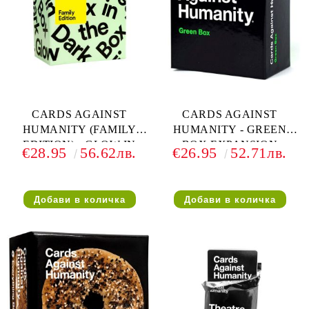
CARDS AGAINST
CARDS AGAINST
HUMANITY (FAMILY
HUMANITY - GREEN
EDITION) - GLOW IN
BOX EXPANSION
€28.95
56.62лв.
€26.95
52.71лв.
THE DARK BOX