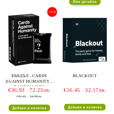
Виж детайли
-15%
БЪНДЪЛ - CARDS
BLACKOUT
AGAINST HUMANITY +
RANDOM MINI
€36.93
72.23лв.
€16.45
32.17лв.
EXPANSION
€43.45
84.98лв.