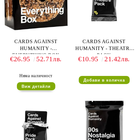
CARDS AGAINST
CARDS AGAINST
HUMANITY -
HUMANITY - THEATRE
EVERYTHING BOX
PACK
€26.95
52.71лв.
€10.95
21.42лв.
EXPANSION
Няма наличност
Виж детайли