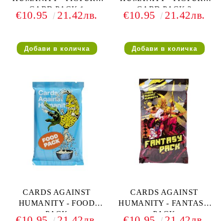
CARD PACK 1
CARD PACK 2
€10.95
21.42лв.
€10.95
21.42лв.
CARDS AGAINST
CARDS AGAINST
HUMANITY - FOOD
HUMANITY - FANTASY
PACK
PACK
€10.95
21.42лв.
€10.95
21.42лв.