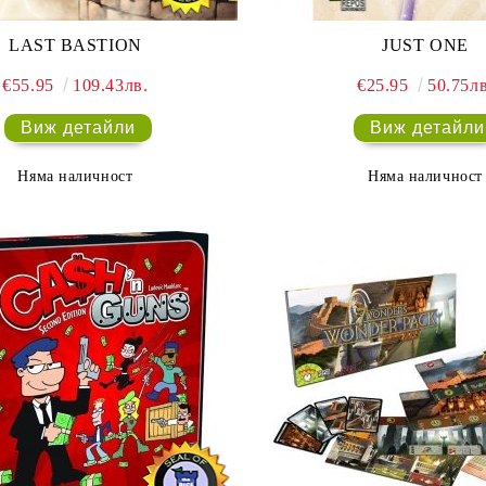
LAST BASTION
JUST ONE
€55.95
109.43лв.
€25.95
50.75лв
Виж детайли
Виж детайли
Няма наличност
Няма наличност