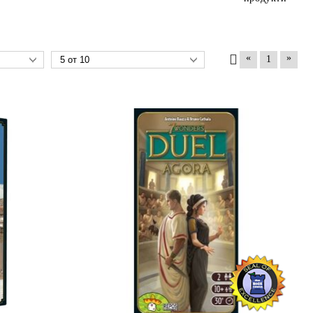
«
»
1