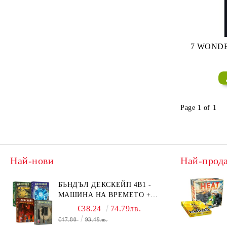
7 WONDE
Page 1 of 1
Най-нови
Най-прод
БЪНДЪЛ ДЕКСКЕЙП 4В1 -
МАШИНА НА ВРЕМЕТО +
БЯГСТВО ОТ АЛКАТРАЗ +
€38.24
74.79лв.
ТАЙНИТЕ НА ЕЛ ДОРАДО +
€47.80
93.49лв.
ОЧИТЕ НА ДРАКОНА