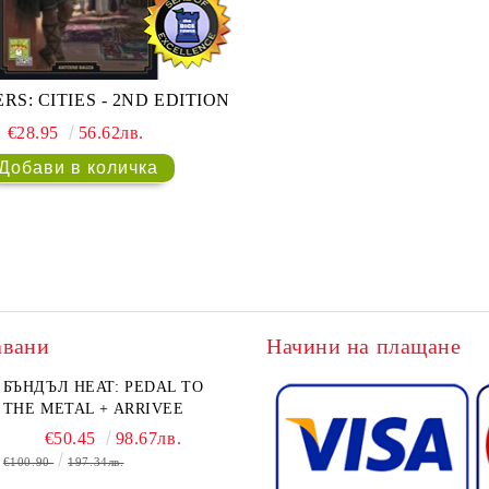
RS: CITIES - 2ND EDITION
€28.95
56.62лв.
авани
Начини на плащане
БЪНДЪЛ HEAT: PEDAL TO
THE METAL + ARRIVEE
€50.45
98.67лв.
€100.90
197.34лв.