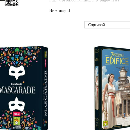
http://rprod.com/index.php?page=news
Виж още