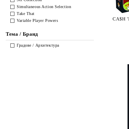
CYCLE 3 - Blood and Gold
Simultaneous Action Selection
AGOT LCG 2ND EDITION
Take That
CYCLE 4 - Flight of Crows
CA$H '
Variable Player Powers
AGOT LCG 2ND EDITION
Тема / Бранд
CYCLE 5 - Dance of Shadows
AGOT LCG 2ND EDITION
Градове / Архитектура
CYCLE 6 - King's Landing Cycle