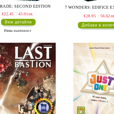
RADE: SECOND EDITION
7 WONDERS: EDIFICE 
€22.45
43.91лв.
€28.95
56.62лв
Виж детайли
Няма наличност