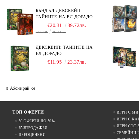
БЪНДЪЛ ДЕКСКЕЙП -
ТАЙНИТЕ НА ЕЛ ДОРАДО +
ОЧИТЕ НА ДРАКОНА
€20.31
39.72лв.
€23.90
46.74лв.
ДЕКСКЕЙП: ТАЙНИТЕ НА
ЕЛ ДОРАДО
€11.95
23.37лв.
Абонирай се
ТОП ОФЕРТИ
ИГРИ С М
ИГРИ С КА
50 ОФЕРТИ ДО 50%
ИГРИ СЪС 
РАЗПРОДАЖБИ
СЕМЕЙНИ 
ПРЕОЦЕНЕНИ