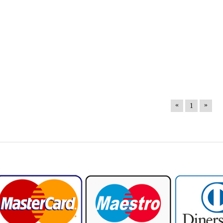
«
»
1