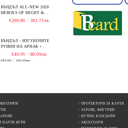
БЪНДЪЛ ALL-NEW 2026
HEROES OF MIGHT &
MAGIC III: THE BOARD
€200.80
392.73лв.
GAME EXPANSIONS -
CONFLUX + STRONGHOLD
+ COVE + NAVAL BATTLES
БЪНДЪЛ - ИЗГУБЕНИТЕ
РУИНИ НА АРНАК +
ВОДАЧИ НА ЕКСПЕДИЦИИ
€40.95
80.09лв.
+ ПРОМО КАРТИ
€81.90
160.18лв.
БЕЗПЛАТНО
ИНИАТЮРИ
ПРОТЕКТОРИ ЗА КАРТИ
РТИ
ЗАРОВЕ, ФИГУРКИ
ЗАРОВЕ
КУТИИ, КЛАСЬОРИ
И ПАРТИ ИГРИ
АКСЕСОАРИ