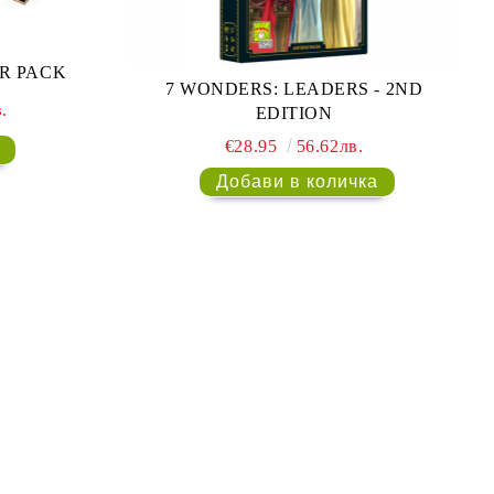
R PACK
7 WONDERS: LEADERS - 2ND
.
EDITION
€28.95
56.62лв.