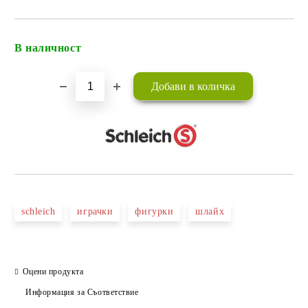
В наличност
Добави в желани
schleich
играчки
фигурки
шлайх
Оцени продукта
Информация за Съответствие