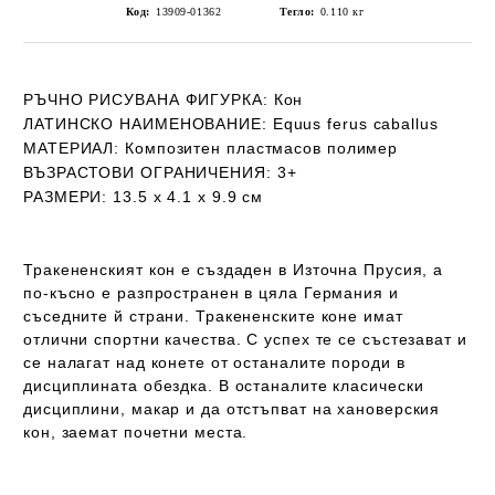
Код:
13909-01362
Тегло:
0.110
кг
РЪЧНО РИСУВАНА ФИГУРКА
: Кон
ЛАТИНСКО НАИМЕНОВАНИЕ:
Equus ferus caballus
МАТЕРИАЛ:
Композитен пластмасов полимер
ВЪЗРАСТОВИ ОГРАНИЧЕНИЯ:
3+
РАЗМЕРИ:
13.5 х 4.1 х 9.9 см
Тракененският кон е създаден в Източна Прусия, а
по-късно е разпространен в цяла Германия и
съседните й страни. Тракененските коне имат
отлични спортни качества. С успех те се състезават и
се налагат над конете от останалите породи в
дисциплината обездка. В останалите класически
дисциплини, макар и да отстъпват на хановерския
кон, заемат почетни места.