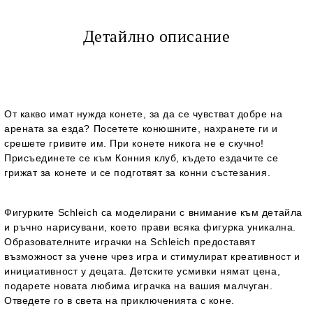
Детайлно описание
От какво имат нужда конете, за да се чувстват добре на
арената за езда? Посетете конюшните, нахранете ги и
срешете гривите им. При конете никога не е скучно!
Присъединете се към Конния клуб, където ездачите се
грижат за конете и се подготвят за конни състезания.
Фигурките Schleich са моделирани с внимание към детайла
и ръчно нарисувани, което прави всяка фигурка уникална.
Образователните играчки на Schleich предоставят
възможност за учене чрез игра и стимулират креативност и
инициативност у децата. Детските усмивки нямат цена,
подарете новата любима играчка на вашия малчуган.
Отведете го в света на приключенията с коне.