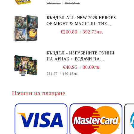
€100.90
197.34лв.
БЪНДЪЛ ALL-NEW 2026 HEROES
OF MIGHT & MAGIC III: THE
BOARD GAME EXPANSIONS -
€200.80
392.73лв.
CONFLUX + STRONGHOLD + COVE
+ NAVAL BATTLES
БЪНДЪЛ - ИЗГУБЕНИТЕ РУИНИ
НА АРНАК + ВОДАЧИ НА
ЕКСПЕДИЦИИ + ПРОМО КАРТИ
€40.95
80.09лв.
БЕЗПЛАТНО
€81.90
160.18лв.
Начини на плащане