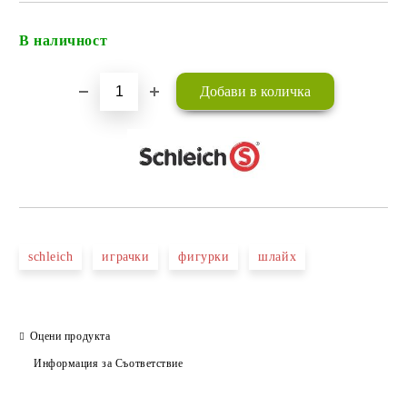
В наличност
Добави в желани
schleich
играчки
фигурки
шлайх
Оцени продукта
Информация за Съответствие