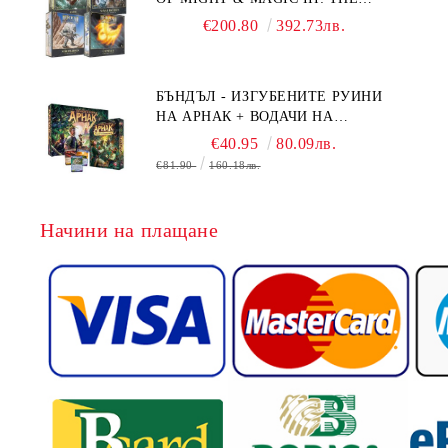
BOARD GAME EXPANSIONS -
€200.80
392.73лв.
CONFLUX + STRONGHOLD + COVE
+ NAVAL BATTLES
БЪНДЪЛ - ИЗГУБЕНИТЕ РУИНИ
НА АРНАК + ВОДАЧИ НА
ЕКСПЕДИЦИИ + ПРОМО КАРТИ
€40.95
80.09лв.
БЕЗПЛАТНО
€81.90
160.18лв.
Начини на плащане