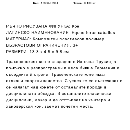
Код:
13888-02944
Тегло:
0.100
кг
РЪЧНО РИСУВАНА ФИГУРКА
: Кон
ЛАТИНСКО НАИМЕНОВАНИЕ:
Equus ferus caballus
МАТЕРИАЛ:
Композитен пластмасов полимер
ВЪЗРАСТОВИ ОГРАНИЧЕНИЯ:
3+
РАЗМЕРИ:
13.3 х 4.5 х 9.8 см
Тракененският кон е създаден в Източна Прусия, а
по-късно е разпространен в цяла бивша Германия и
съседните й страни. Тракененските коне имат
отлични спортни качества. С успех те се състезават и
се налагат над конете от останалите породи в
дисциплината обездка. В останалите класически
дисциплини, макар и да отстъпват на хънтера и
хановерския кон, заемат почетни места.