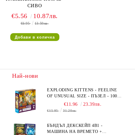
СИВО
€5.56
10.87лв.
€6.95
13.59лв.
Най-нови
EXPLODING KITTENS - FEELINE
OF UNUSUAL SIZE - ПЪЗЕЛ - 1000
ЧАСТИ - ПРЕОЦЕНЕН - СРЕДНА
€11.96
23.39лв.
ПОВРЕДА НА КУТИЯТА
€15.95
31.20лв.
БЪНДЪЛ ДЕКСКЕЙП 4В1 -
МАШИНА НА ВРЕМЕТО +