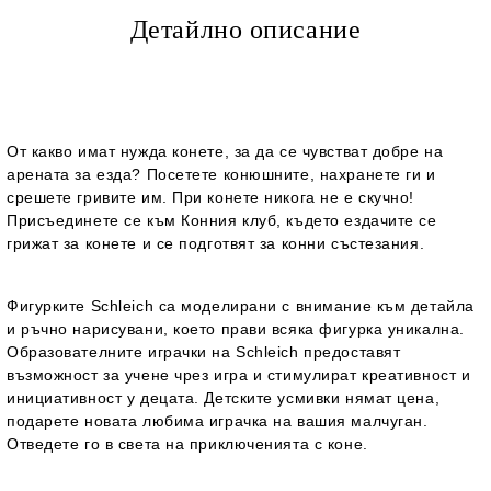
Детайлно описание
От какво имат нужда конете, за да се чувстват добре на
арената за езда? Посетете конюшните, нахранете ги и
срешете гривите им. При конете никога не е скучно!
Присъединете се към Конния клуб, където ездачите се
грижат за конете и се подготвят за конни състезания.
Фигурките Schleich са моделирани с внимание към детайла
и ръчно нарисувани, което прави всяка фигурка уникална.
Образователните играчки на Schleich предоставят
възможност за учене чрез игра и стимулират креативност и
инициативност у децата. Детските усмивки нямат цена,
подарете новата любима играчка на вашия малчуган.
Отведете го в света на приключенията с коне.