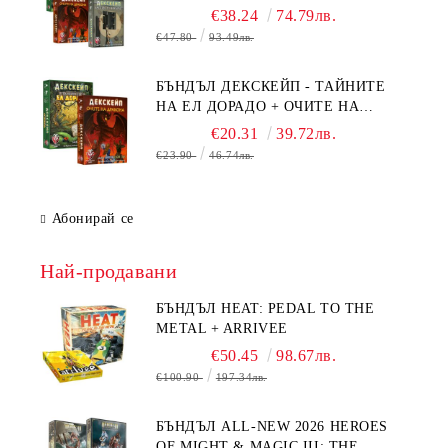
БЯГСТВО ОТ АЛКАТРАЗ +
€38.24
74.79лв.
ТАЙНИТЕ НА ЕЛ ДОРАДО +
€47.80
93.49лв.
ОЧИТЕ НА ДРАКОНА
БЪНДЪЛ ДЕКСКЕЙП - ТАЙНИТЕ
НА ЕЛ ДОРАДО + ОЧИТЕ НА
ДРАКОНА
€20.31
39.72лв.
€23.90
46.74лв.
Абонирай се
Най-продавани
БЪНДЪЛ HEAT: PEDAL TO THE
METAL + ARRIVEE
€50.45
98.67лв.
€100.90
197.34лв.
БЪНДЪЛ ALL-NEW 2026 HEROES
OF MIGHT & MAGIC III: THE