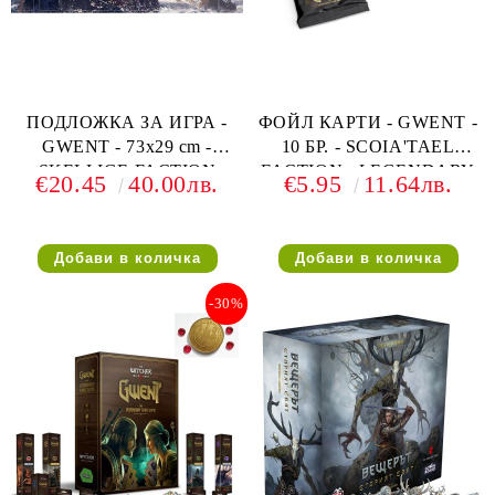
ПОДЛОЖКА ЗА ИГРА -
ФОЙЛ КАРТИ - GWENT -
GWENT - 73х29 cm -
10 БР. - SCOIA'TAEL
SKELLIGE FACTION
FACTION - LEGENDARY
€20.45
40.00лв.
€5.95
11.64лв.
PLAYMAT (ЗА 1 ИГРАЧ)
BALLAD FOIL CARDS
-30%