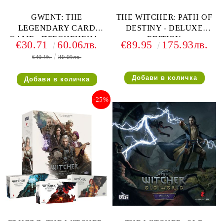
GWENT: THE
THE WITCHER: PATH OF
LEGENDARY CARD
DESTINY - DELUXE
GAME - ПРЕОЦЕНЕНА -
EDITION
€30.71
60.06лв.
€89.95
175.93лв.
ЛЕКА ПОВРЕДА НА
€40.95
80.09лв.
КУТИЯТА
-25%