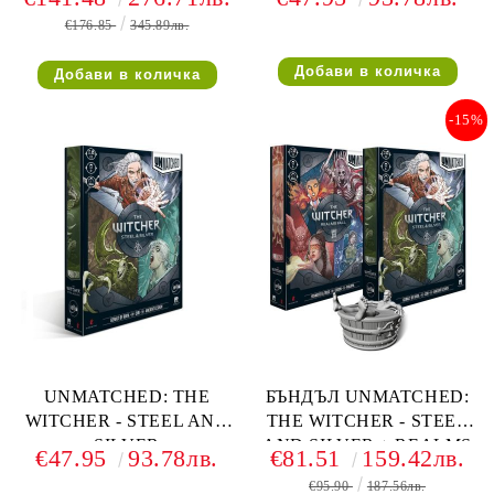
SKELLIGE +
€176.85
345.89лв.
LEGENDARY HUNT
-15%
UNMATCHED: THE
БЪНДЪЛ UNMATCHED:
WITCHER - STEEL AND
THE WITCHER - STEEL
SILVER
AND SILVER + REALMS
€47.95
93.78лв.
€81.51
159.42лв.
FALL С ПОДАРЪК
€95.90
187.56лв.
ФИГУРКА НА ГЕРАЛТ