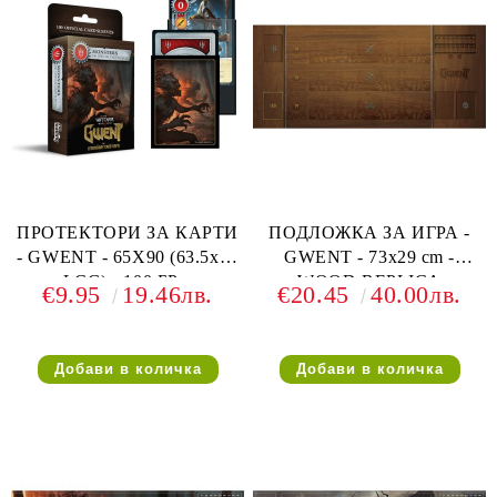
ПРОТЕКТОРИ ЗА КАРТИ
ПОДЛОЖКА ЗА ИГРА -
- GWENT - 65X90 (63.5x88
GWENT - 73х29 cm -
LCG) - 100 БР. -
WOOD REPLICA
€9.95
19.46лв.
€20.45
40.00лв.
MONSTERS FACTION
PLAYMAT (ЗА 1 ИГРАЧ)
SLEEVES