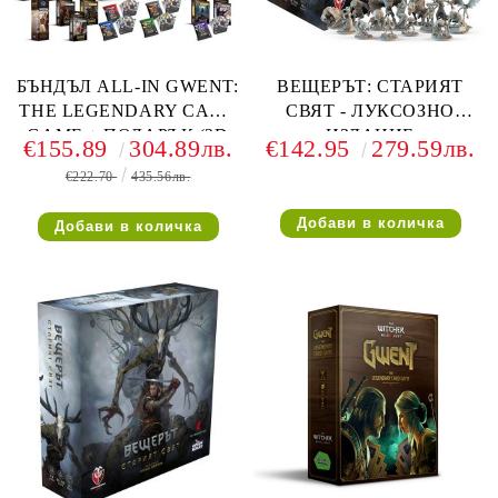
БЪНДЪЛ ALL-IN GWENT:
ВЕЩЕРЪТ: СТАРИЯТ
THE LEGENDARY CARD
СВЯТ - ЛУКСОЗНО
GAME + ПОДАРЪК (3D
ИЗДАНИЕ
€155.89
304.89лв.
€142.95
279.59лв.
монета и кристали)
€222.70
435.56лв.