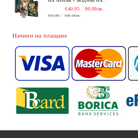
НА АРНАК + ВОДАЧИ НА
ЕКСПЕДИЦИИ + ПРОМО КАРТИ
€40.95
80.09лв.
БЕЗПЛАТНО
€81.90
160.18лв.
Начини на плащане