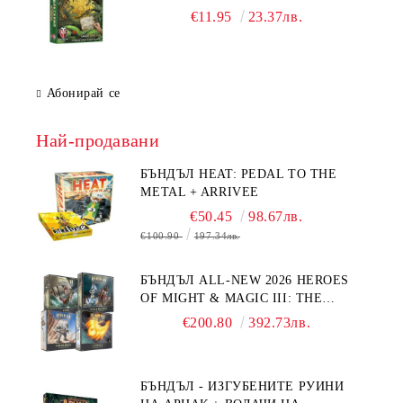
€11.95
23.37лв.
Абонирай се
Най-продавани
БЪНДЪЛ HEAT: PEDAL TO THE
METAL + ARRIVEE
€50.45
98.67лв.
€100.90
197.34лв.
БЪНДЪЛ ALL-NEW 2026 HEROES
OF MIGHT & MAGIC III: THE
BOARD GAME EXPANSIONS -
€200.80
392.73лв.
CONFLUX + STRONGHOLD + COVE
+ NAVAL BATTLES
БЪНДЪЛ - ИЗГУБЕНИТЕ РУИНИ