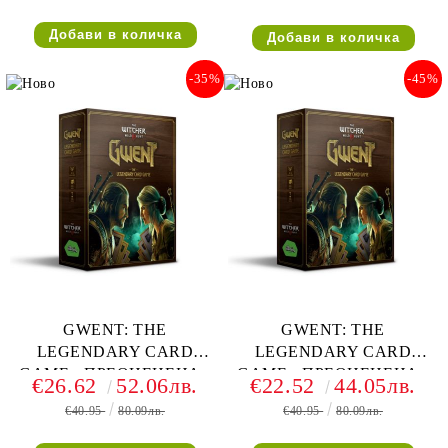
-35%
-45%
GWENT: THE
GWENT: THE
LEGENDARY CARD
LEGENDARY CARD
GAME - ПРЕОЦЕНЕНА -
GAME - ПРЕОЦЕНЕНА -
€26.62
52.06лв.
€22.52
44.05лв.
СРЕДНА ПОВРЕДА НА
ТЕЖКА ПОВРЕДА НА
€40.95
80.09лв.
€40.95
80.09лв.
КУТИЯТА
КУТИЯТА