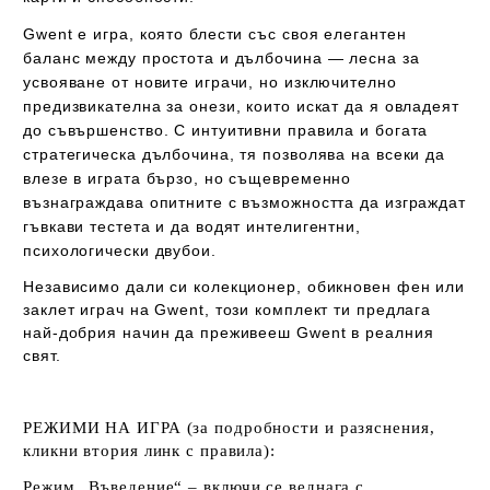
Gwent е игра, която блести със своя елегантен
баланс между простота и дълбочина — лесна за
усвояване от новите играчи, но изключително
предизвикателна за онези, които искат да я овладеят
до съвършенство. С интуитивни правила и богата
стратегическа дълбочина, тя позволява на всеки да
влезе в играта бързо, но същевременно
възнаграждава опитните с възможността да изграждат
гъвкави тестета и да водят интелигентни,
психологически двубои.
Независимо дали си колекционер, обикновен фен или
заклет играч на Gwent, този комплект ти предлага
най-добрия начин да преживееш Gwent в реалния
свят.
РЕЖИМИ НА ИГРА (за подробности и разяснения,
кликни втория линк с правила):
Режим „Въведение“
– включи се веднага с