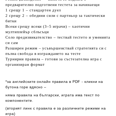
предварително подготвени тестета за начинаещи
1 срещу 1
– стандартен дуел
2 срещу 2
– обедини сили с партньор за тактически
битки
Всеки срещу всеки (3–5 играчи)
– хаотични
мултиплейър сблъсъци
Соло предизвикателство
– тествай тестето и уменията
си сам
Разширен режим
– усъвършенствай стратегията си с
пълна свобода в изграждането на тесте
Турнирни правила
– готови за състезателна игра с
организиран формат
*за английските онлайн правила в PDF - кликни на
бутона горе вдясно –
няма правила на български
, играта
има
текст по
компонентите.
(вторият линк с правила е за различните режими на
игра)