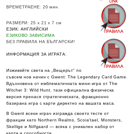
ВРЕМЕТРАЕНЕ
: 20 мин.
РАЗМЕРИ
: 25 х 21 х 7
см
ЕЗИК
: АНГЛИЙСКИ
ЕЗИКОВО ЗАВИСИМА
Б
ЕЗ ПРАВИЛА НА БЪЛГАРСКИ!
ИНФОРМАЦИЯ ЗА ИГРАТА:
Изживейте света на „Вещерът“ по
съвсем нов начин с Gwent: The Legendary Card Game.
Вдъхновена от емблематичната мини-игра от
The
Witcher 3: Wild Hunt
, тази официална физическа
версия пренася стратегическата, фракционно
базирана игра с карти директно на вашата маса.
В Gwent всеки играч изгражда своето тесте от
фракции като Northern Realms, Scoia'tael, Monsters,
Skellige и Nilfgaard — всяка с уникален набор от
карти и способности.