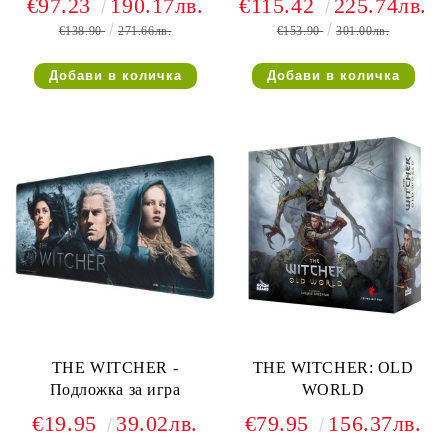
€97.23
190.17лв.
€115.42
225.74лв.
СЪТВОРЯВАНЕ
€138.90
271.66лв.
€153.90
301.00лв.
(ДВУЕЗИЧНО ИЗДАНИЕ)
THE WITCHER -
THE WITCHER: OLD
Подложка за игра
WORLD
€19.95
39.02лв.
€79.95
156.37лв.