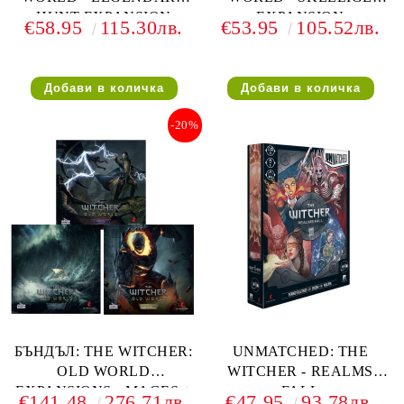
HUNT EXPANSION
EXPANSION
€58.95
115.30лв.
€53.95
105.52лв.
-20%
БЪНДЪЛ: THE WITCHER:
UNMATCHED: THE
OLD WORLD
WITCHER - REALMS
EXPANSIONS - MAGES +
FALL
€141.48
276.71лв.
€47.95
93.78лв.