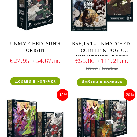
UNMATCHED: SUN'S
БЪНДЪЛ - UNMATCHED:
ORIGIN
COBBLE & FOG +
UNMATCHED: ROBIN
€27.95
54.67лв.
€56.86
111.21лв.
HOOD VS BIGFOOT
€66.90
130.85лв.
-15%
-20%