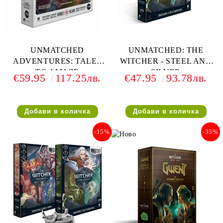
UNMATCHED
UNMATCHED: THE
ADVENTURES: TALES
WITCHER - STEEL AND
TO AMAZE
SILVER
€59.95
117.25лв.
€47.95
93.78лв.
-15%
-35%