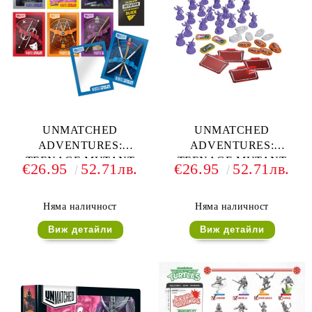
UNMATCHED
UNMATCHED
ADVENTURES:
ADVENTURES:
TEENAGE MUTANT
TEENAGE MUTANT
€26.95
52.71лв.
€26.95
52.71лв.
NINJA TURTLES -
NINJA TURTLES -
PREMIUM CARD
DELUXE TOKENS
SLEEVES
Няма наличност
Няма наличност
Виж детайли
Виж детайли