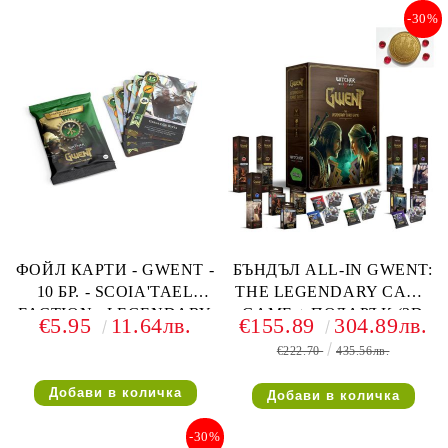
-30%
ФОЙЛ КАРТИ - GWENT -
БЪНДЪЛ ALL-IN GWENT:
10 БР. - SCOIA'TAEL
THE LEGENDARY CARD
FACTION - LEGENDARY
GAME + ПОДАРЪК (3D
€5.95
11.64лв.
€155.89
304.89лв.
BALLAD FOIL CARDS
монета и кристали)
€222.70
435.56лв.
-30%