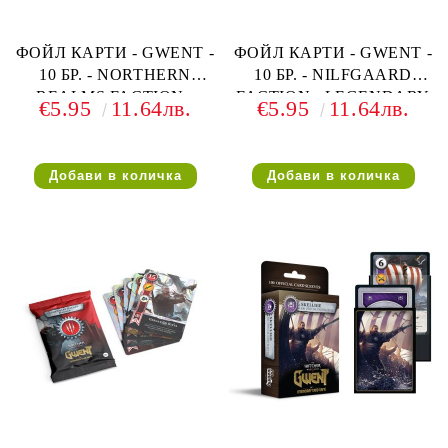
ФОЙЛ КАРТИ - GWENT -
ФОЙЛ КАРТИ - GWENT -
10 БР. - NORTHERN
10 БР. - NILFGAARD
REALMS FACTION -
FACTION - LEGENDARY
€5.95
11.64лв.
€5.95
11.64лв.
LEGENDARY BALLAD
BALLAD FOIL CARDS
FOIL CARDS