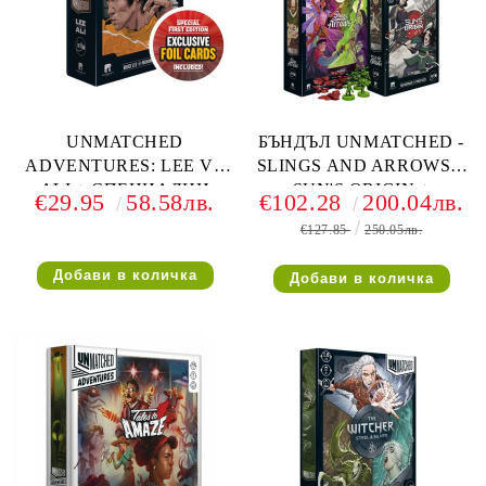
UNMATCHED
БЪНДЪЛ UNMATCHED -
ADVENTURES: LEE VS
SLINGS AND ARROWS +
ALI + СПЕЦИАЛНИ
SUN'S ORIGIN +
€29.95
58.58лв.
€102.28
200.04лв.
ФОЙЛ КАРТИ
ADVENTURES: TALES
€127.85
250.05лв.
TO AMAZE + ПОДАРЪК
ДЕЛУКС ФИГУРКИ