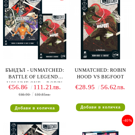
БЪНДЪЛ - UNMATCHED:
UNMATCHED: ROBIN
BATTLE OF LEGENDS
HOOD VS BIGFOOT
VOLUME ONE + ROBIN
€56.86
111.21лв.
€28.95
56.62лв.
HOOD VS BIGFOOT
€66.90
130.85лв.
-40%