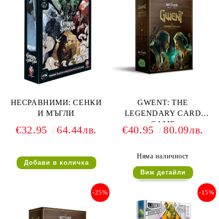
НЕСРАВНИМИ: СЕНКИ
GWENT: THE
И МЪГЛИ
LEGENDARY CARD
GAME
€32.95
64.44лв.
€40.95
80.09лв.
Няма наличност
Виж детайли
-25%
-15%