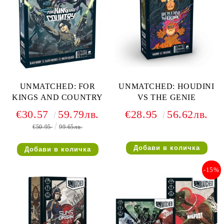
UNMATCHED: FOR
UNMATCHED: HOUDINI
KINGS AND COUNTRY
VS THE GENIE
€30.57
59.79лв.
€28.95
56.62лв.
€50.95
99.65лв.
-15%