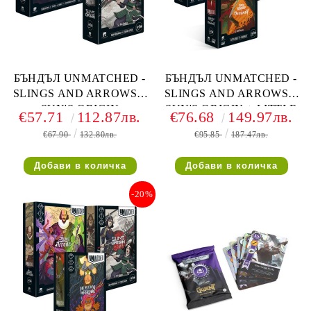
БЪНДЪЛ UNMATCHED -
БЪНДЪЛ UNMATCHED -
SLINGS AND ARROWS +
SLINGS AND ARROWS +
SUN'S ORIGIN
SUN'S ORIGIN + LITTLE
€57.71
112.87лв.
€76.68
149.97лв.
RED RIDING HOOD VS
€67.90
132.80лв.
€95.85
187.47лв.
BEOWULF
-20%