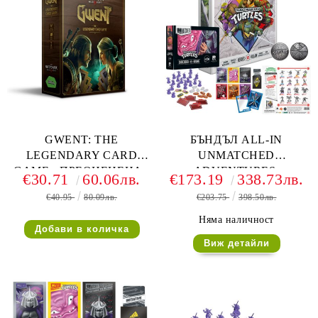
GWENT: THE
БЪНДЪЛ ALL-IN
LEGENDARY CARD
UNMATCHED
GAME - ПРЕОЦЕНЕНА -
ADVENTURES:
€30.71
60.06лв.
€173.19
338.73лв.
ЛЕКА ПОВРЕДА НА
TEENAGE MUTANT
€40.95
80.09лв.
€203.75
398.50лв.
КУТИЯТА
NINJA TURTLES +
ULTIMATE MINIATURE
Няма наличност
PACK + SHREDDER VS
Виж детайли
KRANG + DELUXE
TOKENS + SLEEVES +
COLLECTOR COIN + ALT
ART + FOIL CARDS