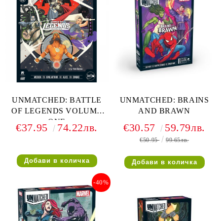
UNMATCHED: BATTLE
UNMATCHED: BRAINS
OF LEGENDS VOLUME
AND BRAWN
ONE
€37.95
74.22лв.
€30.57
59.79лв.
€50.95
99.65лв.
-40%