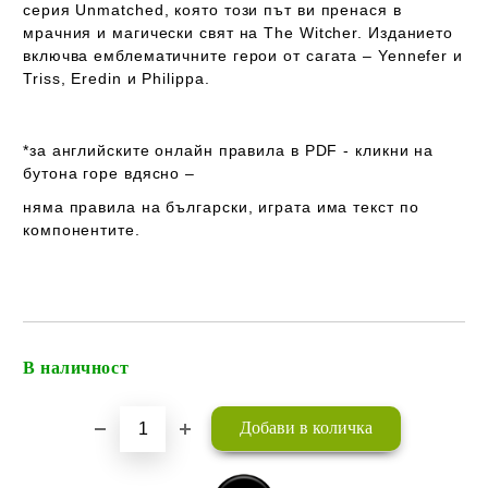
серия
Unmatched
,
която
този
път
ви
пренася
в
мрачния
и
магически
свят
на
The
Witcher
.
Изданието
включва
емблематичните
герои
от
сагата –
Yennefer и
Triss, Eredin и Philippa
.
*за английските онлайн правила в PDF - кликни на
бутона горе вдясно –
няма правила на български
, играта
има
текст по
компонентите.
В наличност
Добави в желани