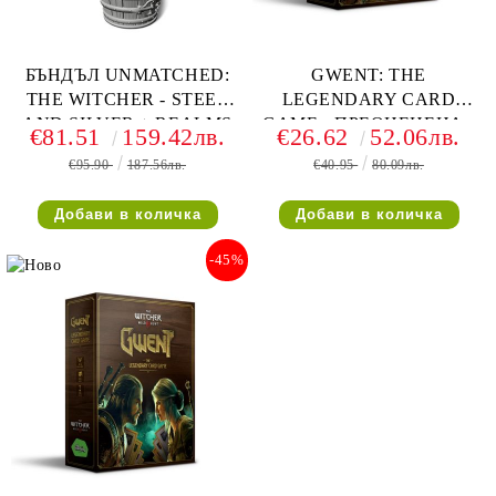
БЪНДЪЛ UNMATCHED:
GWENT: THE
THE WITCHER - STEEL
LEGENDARY CARD
AND SILVER + REALMS
GAME - ПРЕОЦЕНЕНА -
€81.51
159.42лв.
€26.62
52.06лв.
FALL С ПОДАРЪК
СРЕДНА ПОВРЕДА НА
€95.90
187.56лв.
€40.95
80.09лв.
ФИГУРКА НА ГЕРАЛТ
КУТИЯТА
-45%