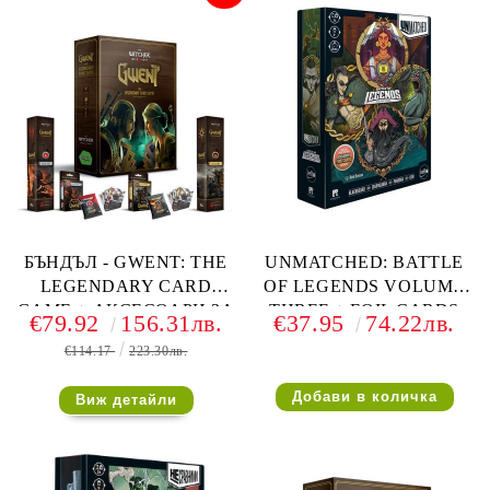
БЪНДЪЛ - GWENT: THE
UNMATCHED: BATTLE
LEGENDARY CARD
OF LEGENDS VOLUME
GAME + АКСЕСОАРИ ЗА
THREE + FOIL CARDS
€79.92
156.31лв.
€37.95
74.22лв.
2 ФРАКЦИИ ПО ИЗБОР
€114.17
223.30лв.
Виж детайли