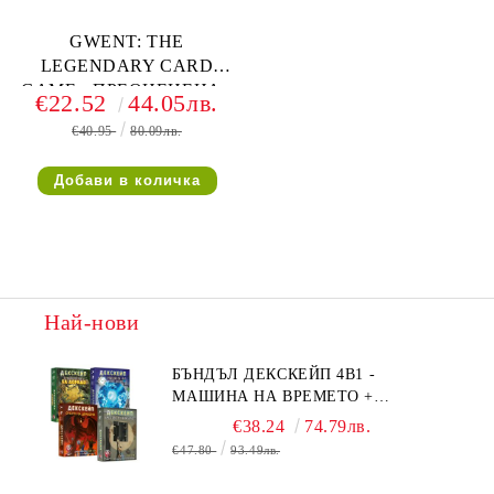
GWENT: THE
LEGENDARY CARD
GAME - ПРЕОЦЕНЕНА -
€22.52
44.05лв.
ТЕЖКА ПОВРЕДА НА
€40.95
80.09лв.
КУТИЯТА
Най-нови
БЪНДЪЛ ДЕКСКЕЙП 4В1 -
МАШИНА НА ВРЕМЕТО +
БЯГСТВО ОТ АЛКАТРАЗ +
€38.24
74.79лв.
ТАЙНИТЕ НА ЕЛ ДОРАДО +
€47.80
93.49лв.
ОЧИТЕ НА ДРАКОНА