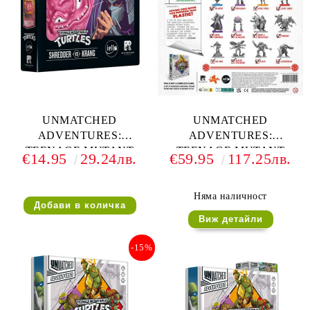
UNMATCHED
UNMATCHED
ADVENTURES:
ADVENTURES:
TEENAGE MUTANT
TEENAGE MUTANT
€14.95
29.24лв.
€59.95
117.25лв.
NINJA TURTLES -
NINJA TURTLES - EXTRA
SHREDDER VS KRANG
TOPPINGS (ULTIMATE
MINIATURE PACK)
Няма наличност
Виж детайли
-15%