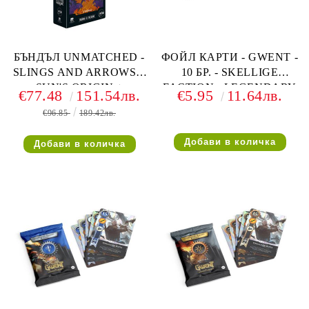
БЪНДЪЛ UNMATCHED -
ФОЙЛ КАРТИ - GWENT -
SLINGS AND ARROWS +
10 БР. - SKELLIGE
SUN'S ORIGIN +
FACTION - LEGENDARY
€77.48
151.54лв.
€5.95
11.64лв.
HOUDINI VS THE GENIE
BALLAD FOIL CARDS
€96.85
189.42лв.