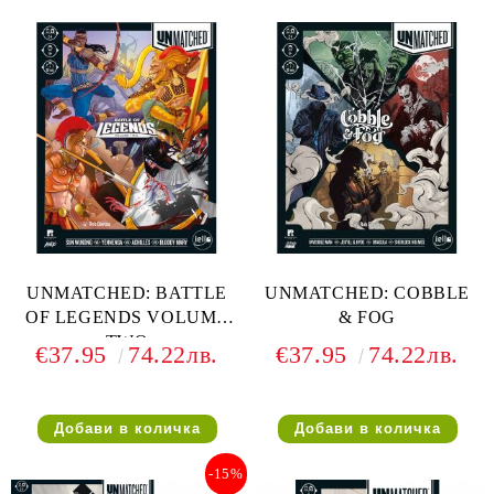
UNMATCHED: BATTLE
UNMATCHED: COBBLE
OF LEGENDS VOLUME
& FOG
TWO
€37.95
74.22лв.
€37.95
74.22лв.
-15%