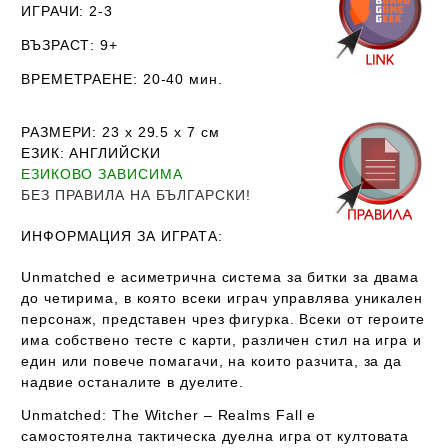
ИГРАЧИ
: 2-3
ВЪЗРАСТ
: 9+
ВРЕМЕТРАЕНЕ
: 20-40 мин.
РАЗМЕРИ
: 23 х 29.5 х 7
см
ЕЗИК
: АНГЛИЙСКИ
ЕЗИКОВО ЗАВИСИМА
Б
ЕЗ ПРАВИЛА НА БЪЛГАРСКИ!
ИНФОРМАЦИЯ ЗА ИГРАТА:
Unmatched е асиметрична система за битки за двама
до четирима, в която всеки играч управлява уникален
персонаж, представен чрез фигурка. Всеки от героите
има собствено тесте с карти, различен стил на игра и
един или повече помагачи, на които разчита, за да
надвие останалите в дуелите.
Unmatched:
The
Witcher – Realms Fall
е
самостоятелна
тактическа
дуелна
игра
от
култовата