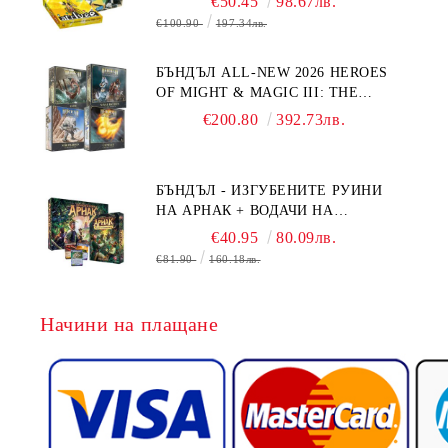
€50.45
98.67лв.
€100.90
197.34лв.
БЪНДЪЛ ALL-NEW 2026 HEROES
OF MIGHT & MAGIC III: THE
BOARD GAME EXPANSIONS -
€200.80
392.73лв.
CONFLUX + STRONGHOLD + COVE
+ NAVAL BATTLES
БЪНДЪЛ - ИЗГУБЕНИТЕ РУИНИ
НА АРНАК + ВОДАЧИ НА
ЕКСПЕДИЦИИ + ПРОМО КАРТИ
€40.95
80.09лв.
БЕЗПЛАТНО
€81.90
160.18лв.
Начини на плащане