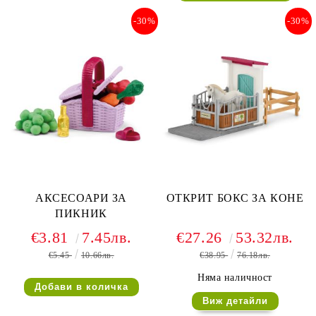
-30%
-30%
АКСЕСОАРИ ЗА
ОТКРИТ БОКС ЗА КОНЕ
ПИКНИК
€3.81
7.45лв.
€27.26
53.32лв.
€5.45
10.66лв.
€38.95
76.18лв.
Няма наличност
Виж детайли