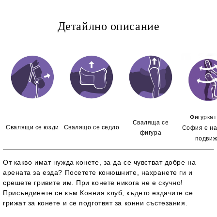
Детайлно описание
Фигуркат
Сваляща се
Свалящи се юзди
Свалящо се седло
София е н
фигура
подви
От какво имат нужда конете, за да се чувстват добре на
арената за езда? Посетете конюшните, нахранете ги и
срешете гривите им. При конете никога не е скучно!
Присъединете се към Конния клуб, където ездачите се
грижат за конете и се подготвят за конни състезания.