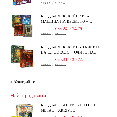
ПОВРЕДА НА КУТИЯТА
€15.95
31.20лв.
БЪНДЪЛ ДЕКСКЕЙП 4В1 -
МАШИНА НА ВРЕМЕТО +
БЯГСТВО ОТ АЛКАТРАЗ +
€38.24
74.79лв.
ТАЙНИТЕ НА ЕЛ ДОРАДО +
€47.80
93.49лв.
ОЧИТЕ НА ДРАКОНА
БЪНДЪЛ ДЕКСКЕЙП - ТАЙНИТЕ
НА ЕЛ ДОРАДО + ОЧИТЕ НА
ДРАКОНА
€20.31
39.72лв.
€23.90
46.74лв.
Абонирай се
Най-продавани
БЪНДЪЛ HEAT: PEDAL TO THE
METAL + ARRIVEE