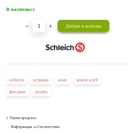
В наличност
Добави в желани
schleich
играчки
коне
конен клуб
фигурки
шлайх
Оцени продукта
Информация за Съответствие