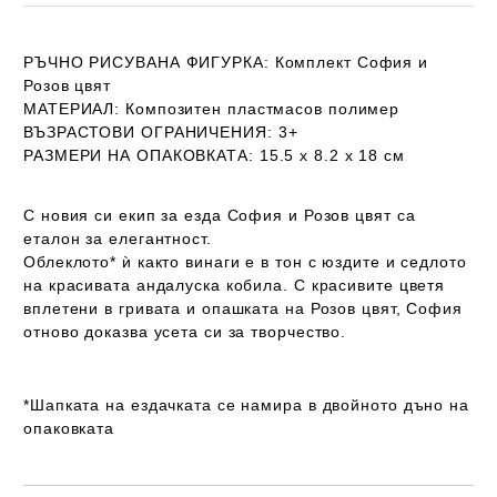
РЪЧНО РИСУВАНА ФИГУРКА
: Комплект София и
Розов цвят
МАТЕРИАЛ:
Композитен пластмасов полимер
ВЪЗРАСТОВИ ОГРАНИЧЕНИЯ:
3+
РАЗМЕРИ НА ОПАКОВКАТА:
15.5 х 8.2 х 18 см
С новия си екип за езда София и Розов цвят са
еталон за елегантност.
Облеклото* ѝ както винаги е в тон с юздите и седлото
на красивата андалуска кобила. С красивите цветя
вплетени в гривата и опашката на Розов цвят, София
отново доказва усета си за творчество.
*Шапката на ездачката се намира в двойното дъно на
опаковката