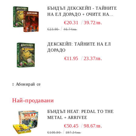
БЪНДЪЛ ДЕКСКЕЙП - ТАЙНИТЕ
НА ЕЛ ДОРАДО + ОЧИТЕ НА
ДРАКОНА
€20.31
39.72лв.
€23.90
46.74лв.
ДЕКСКЕЙП: ТАЙНИТЕ НА ЕЛ
ДОРАДО
€11.95
23.37лв.
Абонирай се
Най-продавани
БЪНДЪЛ HEAT: PEDAL TO THE
METAL + ARRIVEE
€50.45
98.67лв.
€100.90
197.34лв.