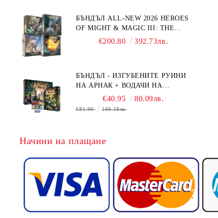
БЪНДЪЛ ALL-NEW 2026 HEROES
OF MIGHT & MAGIC III: THE
BOARD GAME EXPANSIONS -
€200.80
392.73лв.
CONFLUX + STRONGHOLD + COVE
+ NAVAL BATTLES
БЪНДЪЛ - ИЗГУБЕНИТЕ РУИНИ
НА АРНАК + ВОДАЧИ НА
ЕКСПЕДИЦИИ + ПРОМО КАРТИ
€40.95
80.09лв.
БЕЗПЛАТНО
€81.90
160.18лв.
Начини на плащане