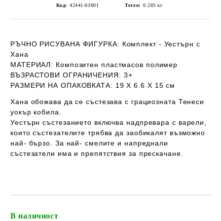
Код:
42441-03001
Тегло:
0.283
кг
РЪЧНО РИСУВАНА ФИГУРКА
: Комплект - Уестърн с
Хана
МАТЕРИАЛ:
Композитен пластмасов полимер
ВЪЗРАСТОВИ ОГРАНИЧЕНИЯ:
3+
РАЗМЕРИ НА ОПАКОВКАТА:
19 Х 6.6 Х 15
см
Хана обожава да се състезава с грациозната Тенеси
уокър кобила.
Уестърн състезанието включва надпревара с варели,
които състезателите трябва да заобикалят възможно
най- бързо. За най- смелите и напреднали
състезатели има и препятствия за прескачане.
В наличност
Добави в желани