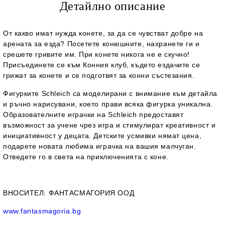
Детайлно описание
От какво имат нужда конете, за да се чувстват добре на
арената за езда? Посетете конюшните, нахранете ги и
срешете гривите им. При конете никога не е скучно!
Присъединете се към Конния клуб, където ездачите се
грижат за конете и се подготвят за конни състезания.
Фигурките Schleich са моделирани с внимание към детайла
и ръчно нарисувани, което прави всяка фигурка уникална.
Образователните играчки на Schleich предоставят
възможност за учене чрез игра и стимулират креативност и
инициативност у децата. Детските усмивки нямат цена,
подарете новата любима играчка на вашия малчуган.
Отведете го в света на приключенията с коне.
ВНОСИТЕЛ
: ФАНТАСМАГОРИЯ ООД
www.fantasmagoria.bg