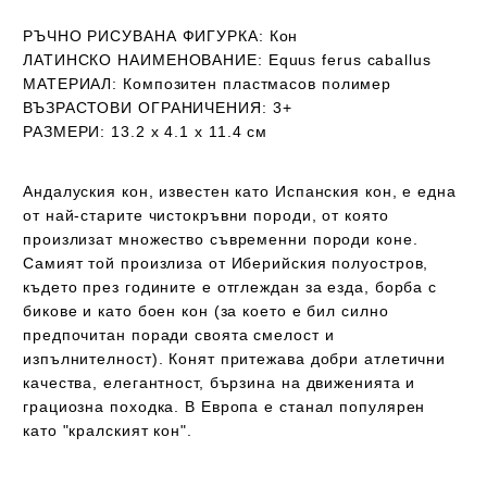
РЪЧНО РИСУВАНА ФИГУРКА
: Кон
ЛАТИНСКО НАИМЕНОВАНИЕ:
Equus ferus caballus
МАТЕРИАЛ:
Композитен пластмасов полимер
ВЪЗРАСТОВИ ОГРАНИЧЕНИЯ:
3+
РАЗМЕРИ:
13.2 х 4.1 х 11.4 см
Андалуския кон, известен като Испанския кон, е една
от най-старите чистокръвни породи, от която
произлизат множество съвременни породи коне.
Самият той произлиза от Иберийския полуостров,
където през годините е отглеждан за езда, борба с
бикове и като боен кон (за което е бил силно
предпочитан поради своята смелост и
изпълнителност). Конят притежава добри атлетични
качества, елегантност, бързина на движенията и
грациозна походка. В Европа е станал популярен
като "кралският кон".