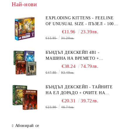
Най-нови
EXPLODING KITTENS - FEELINE
OF UNUSUAL SIZE - ПЪЗЕЛ - 1000
ЧАСТИ - ПРЕОЦЕНЕН - СРЕДНА
€11.96
23.39лв.
ПОВРЕДА НА КУТИЯТА
€15.95
31.20лв.
БЪНДЪЛ ДЕКСКЕЙП 4В1 -
МАШИНА НА ВРЕМЕТО +
БЯГСТВО ОТ АЛКАТРАЗ +
€38.24
74.79лв.
ТАЙНИТЕ НА ЕЛ ДОРАДО +
€47.80
93.49лв.
ОЧИТЕ НА ДРАКОНА
БЪНДЪЛ ДЕКСКЕЙП - ТАЙНИТЕ
НА ЕЛ ДОРАДО + ОЧИТЕ НА
ДРАКОНА
€20.31
39.72лв.
€23.90
46.74лв.
Абонирай се