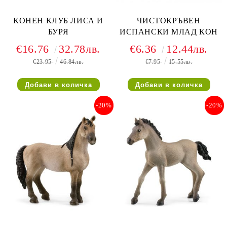
КОНЕН КЛУБ ЛИСА И
ЧИСТОКРЪВЕН
БУРЯ
ИСПАНСКИ МЛАД КОН
€16.76
32.78лв.
€6.36
12.44лв.
€23.95
46.84лв.
€7.95
15.55лв.
-20%
-20%