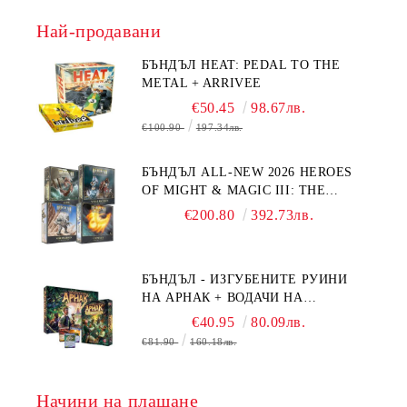
Най-продавани
БЪНДЪЛ HEAT: PEDAL TO THE
METAL + ARRIVEE
€50.45
98.67лв.
€100.90
197.34лв.
БЪНДЪЛ ALL-NEW 2026 HEROES
OF MIGHT & MAGIC III: THE
BOARD GAME EXPANSIONS -
€200.80
392.73лв.
CONFLUX + STRONGHOLD + COVE
+ NAVAL BATTLES
БЪНДЪЛ - ИЗГУБЕНИТЕ РУИНИ
НА АРНАК + ВОДАЧИ НА
ЕКСПЕДИЦИИ + ПРОМО КАРТИ
€40.95
80.09лв.
БЕЗПЛАТНО
€81.90
160.18лв.
Начини на плащане