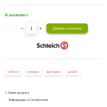
В наличност
Добави в желани
schleich
играчки
фигурки
шлайх
Оцени продукта
Информация за Съответствие