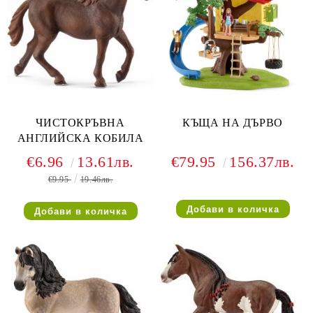
ЧИСТОКРЪВНА
КЪЩА НА ДЪРВО
АНГЛИЙСКА КОБИЛА
€6.96
13.61лв.
€79.95
156.37лв.
€9.95
19.46лв.