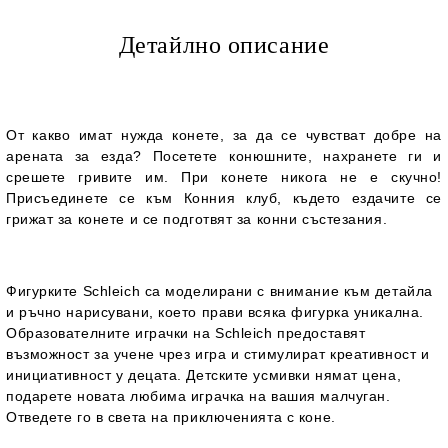
Детайлно описание
От какво имат нужда конете, за да се чувстват добре на
арената за езда? Посетете конюшните, нахранете ги и
срешете гривите им. При конете никога не е скучно!
Присъединете се към Конния клуб, където ездачите се
грижат за конете и се подготвят за конни състезания.
Фигурките Schleich са моделирани с внимание към детайла
и ръчно нарисувани, което прави всяка фигурка уникална.
Образователните играчки на Schleich предоставят
възможност за учене чрез игра и стимулират креативност и
инициативност у децата. Детските усмивки нямат цена,
подарете новата любима играчка на вашия малчуган.
Отведете го в света на приключенията с коне.